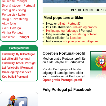
Rejsen til Portugal
Byer & steder i Portugal
BESTIL ONLINE OG SP
Portugisisk sprog
Portugisisk kultur
Mest populære artikler
Bolig & investering
Aktiv ferie
Hvad er
billigt i Portugal
?
Øl i alle størrelser -
udvalg og brands
Golf i Portugal
Helligdage og feriedage
i Portugal
Vin fra Portugal
Bilig overnatning -
hostels og hoteller
Danskere i Portugal
Video billeder fra
Lissabon
Nyt kæmpe
shopping-center i Algarve
Portugal tilbud
Opret en Portugal-profil
Find billigt fly til Portugal
Med en gratis Portugal-profil får
Lej billig bil i Portugal
du fuldt udbytte af Portugalnyt.
Find billigt hotel i Portugal
Lej feriebolig i Portugal
Via din Portugal-profil får du
Guide og rejseservice
adgang til samtlige fora, sider
samt funktioner på Portugalnyt.
Køb bolig i Portugal
Opret gratis Portugal-profil
Følg Portugal på Facebook