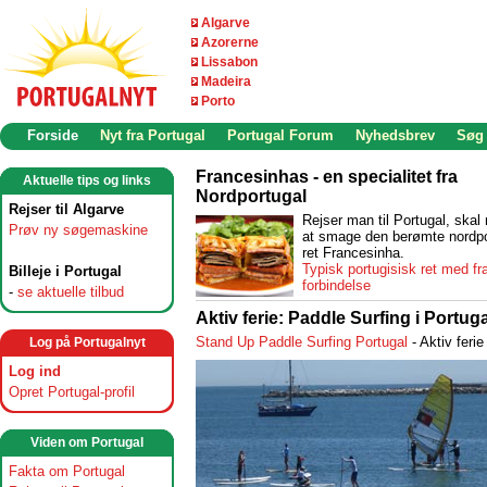
Algarve
Azorerne
Lissabon
Madeira
Porto
Forside
Nyt fra Portugal
Portugal Forum
Nyhedsbrev
Søg
Francesinhas - en specialitet fra
Aktuelle tips og links
Nordportugal
Rejser til Algarve
Rejser man til Portugal, ska
Prøv ny søgemaskine
at smage den berømte nordpo
ret Francesinha.
Typisk portugisisk ret med fr
Billeje i Portugal
forbindelse
-
se aktuelle tilbud
Aktiv ferie: Paddle Surfing i Portuga
Stand Up Paddle Surfing Portugal
- Aktiv feri
Log på Portugalnyt
Log ind
Opret Portugal-profil
Viden om Portugal
Fakta om Portugal