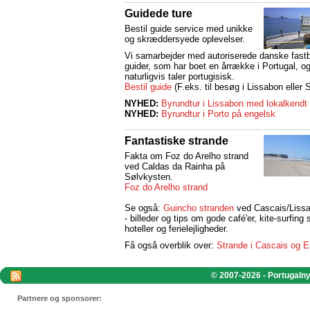
Guidede ture
Bestil guide service med unikke
og skræddersyede oplevelser.
Vi samarbejder med autoriserede danske fast
guider, som har boet en årrække i Portugal, 
naturligvis taler portugisisk.
Bestil guide
(F.eks. til besøg i Lissabon eller S
NYHED:
Byrundtur i Lissabon med lokalkendt
NYHED:
Byrundtur i Porto på engelsk
Fantastiske strande
Fakta om Foz do Arelho strand
ved Caldas da Rainha på
Sølvkysten.
Foz do Arelho strand
Se også:
Guincho stranden
ved Cascais/Liss
- billeder og tips om gode café'er, kite-surfing 
hoteller og ferielejligheder.
Få også overblik over:
Strande i Cascais og Es
© 2007-2026 - Portugalnyt
Partnere og sponsorer: