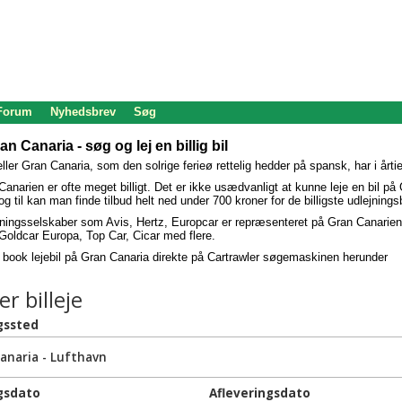
 Forum
Nyhedsbrev
Søg
an Canaria - søg og lej en billig bil
ller Gran Canaria, som den solrige ferieø rettelig hedder på spansk, har i årt
Canarien er ofte meget billigt. Det er ikke usædvanligt at kunne leje en bil p
 og til kan man finde tilbud helt ned under 700 kroner for de billigste udlejning
ningsselskaber som Avis, Hertz, Europcar er repræsenteret på Gran Canarien,
oldcar Europa, Top Car, Cicar med flere.
g book lejebil på Gran Canaria direkte på Cartrawler søgemaskinen herunder