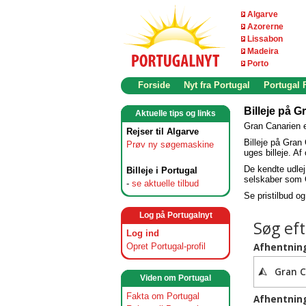
Algarve
Azorerne
Lissabon
Madeira
Porto
Forside
Nyt fra Portugal
Portugal
Billeje på Gr
Aktuelle tips og links
Gran Canarien e
Rejser til Algarve
Billeje på Gran 
Prøv ny søgemaskine
uges billeje. Af
De kendte udlej
Billeje i Portugal
selskaber som G
-
se aktuelle tilbud
Se pristilbud o
Log på Portugalnyt
Log ind
Opret Portugal-profil
Viden om Portugal
Fakta om Portugal