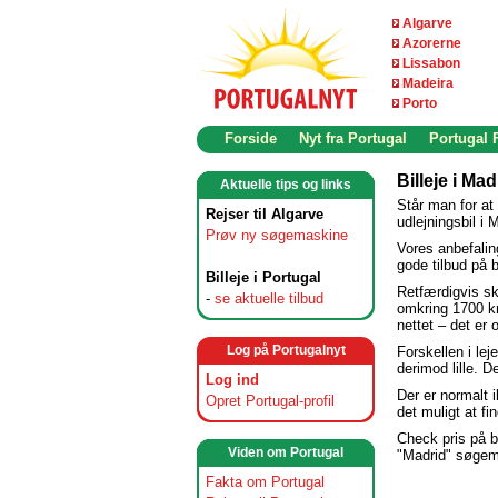
Algarve
Azorerne
Lissabon
Madeira
Porto
Forside
Nyt fra Portugal
Portugal
Billeje i Mad
Aktuelle tips og links
Står man for at
Rejser til Algarve
udlejningsbil i 
Prøv ny søgemaskine
Vores anbefaling
gode tilbud på 
Billeje i Portugal
Retfærdigvis sk
-
se aktuelle tilbud
omkring 1700 kro
nettet – det er 
Log på Portugalnyt
Forskellen i le
derimod lille. D
Log ind
Der er normalt 
Opret Portugal-profil
det muligt at fi
Check pris på bi
Viden om Portugal
"Madrid" søgema
Fakta om Portugal