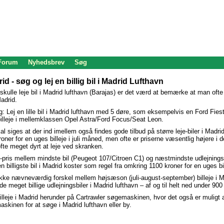
 Forum
Nyhedsbrev
Søg
rid - søg og lej en billig bil i Madrid Lufthavn
 skulle leje bil i Madrid lufthavn (Barajas) er det værd at bemærke at man ofte
Madrid.
: Lej en lille bil i Madrid lufthavn med 5 døre, som eksempelvis en Ford Fiest
billeje i mellemklassen Opel Astra/Ford Focus/Seat Leon.
al siges at der ind imellem også findes gode tilbud på større leje-biler i Madr
ner for en uges billeje i juli måned, men ofte er priserne væsentlig højere i d
ofte meget dyrt at leje ved skranken.
je-pris mellem mindste bil (Peugeot 107/Citroen C1) og næstmindste udlejning
en billigste bil i Madrid koster som regel fra omkring 1100 kroner for en uges bil
ikke nævneværdig forskel mellem højsæson (juli-august-september) billeje i 
nde meget billige udlejningsbiler i Madrid lufthavn – af og til helt ned under 900 
lleje i Madrid herunder på Cartrawler søgemaskinen, hvor det også er muligt at 
skinen for at søge i Madrid lufthavn eller by.