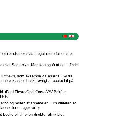
 betaler uforholdsvis meget mere for en stor
a eller Seat Ibiza. Man kan også af og til finde
id lufthavn, som eksempelvis en Alfa 159 fra
enne bilklasse. Husk i øvrigt at booke bil på
sbil (Ford Fiesta/Opel Corsa/VW Polo) er
leje.
Madrid og resten af sommeren. Om vinteren er
kroner for en uges billeje.
booke bil til ferien direkte. Skriv blot