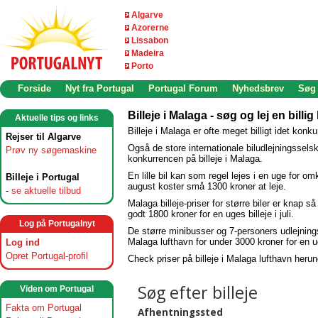
Algarve
Azorerne
Lissabon
Madeira
Porto
Forside
Nyt fra Portugal
Portugal Forum
Nyhedsbrev
Søg
Billeje i Malaga - søg og lej en billig 
Aktuelle tips og links
Billeje i Malaga er ofte meget billigt idet kon
Rejser til Algarve
Også de store internationale biludlejningssels
Prøv ny søgemaskine
konkurrencen på billeje i Malaga.
En lille bil kan som regel lejes i en uge for 
Billeje i Portugal
august koster små 1300 kroner at leje.
-
se aktuelle tilbud
Malaga billeje-priser for større biler er knap 
godt 1800 kroner for en uges billeje i juli.
Log på Portugalnyt
De større minibusser og 7-personers udlejnings
Malaga lufthavn for under 3000 kroner for en ug
Log ind
Opret Portugal-profil
Check priser på billeje i Malaga lufthavn heru
Viden om Portugal
Fakta om Portugal