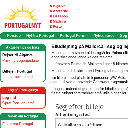
Algarve
Azorerne
Lissabon
Madeira
Porto
Forside
Nyt fra Portugal
Portugal Forum
Nyhedsbrev
Søg
Biludlejning på Mallorca - søg og lej 
Aktuelle tips og links
Mallorca lufthavnen kaldes også for Palma ell
Rejser til Algarve
engelsktalende lande kaldes Majorca.
Prøv ny søgemaskine
Lufthavnen Palma de Mallorca ligger 8 kilomet
Mallorca er lidt større end Fyn og vil man gerne 
Billeje i Portugal
-
se aktuelle tilbud
En lille bil med plads til 5 personer (VW Polo,
uge i juli ved at anvende Cartrawler søgemask
I august måned stiger prisen for biludlejning p
Log på Portugalnyt
fleste turister foretrækker små udlejningsbiler.
Log ind
Opret Portugal-profil
Viden om Portugal
Fakta om Portugal