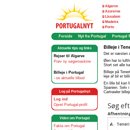
Algarve
Azorerne
Lissabon
Madeira
Porto
Forside
Nyt fra Portugal
Portugal
Billeje i Tene
Aktuelle tips og links
Det er næsten al
Rejser til Algarve
Øen har to luft
Prøv ny søgemaskine
Stort set alle t
Billeje på Tene
Billeje i Portugal
leje af bil er b
-
se aktuelle tilbud
En lille bil kan 
Spanien. Selv i
Log på Portugalnyt
Cartrawler bill
Log ind
Opret Portugal-profil
Viden om Portugal
Fakta om Portugal