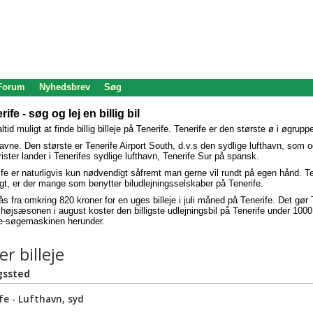
 Forum
Nyhedsbrev
Søg
rife - søg og lej en billig bil
tid muligt at finde billig billeje på Tenerife. Tenerife er den største ø i øgru
havne. Den største er Tenerife Airport South, d.v.s den sydlige lufthavn, som 
urister lander i Tenerifes sydlige lufthavn, Tenerife Sur på spansk.
rife er naturligvis kun nødvendigt såfremt man gerne vil rundt på egen hånd. Te
illigt, er der mange som benytter biludlejningsselskaber på Tenerife.
fås fra omkring 820 kroner for en uges billeje i juli måned på Tenerife. Det gør Ten
 højsæsonen i august koster den billigste udlejningsbil på Tenerife under 1000
eje-søgemaskinen herunder.