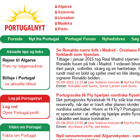
Algarve
Azorerne
Lissabon
Madeira
Porto
Forside
Nyt fra Portugal
Portugal Forum
Nyhedsbrev
Søg
Se Ronaldo narre folk i Madrid - Cristiano
Aktuelle tips og links
forklædt som hjemløs
Tilbage i januar 2015 tog Real Madrid stjernen
Rejser til Algarve
Ronaldo fusen på folk i Madrid. I videoen bliv
Prøv ny søgemaskine
iført paryk, solbriller, skæg og en hættetrøje. 
rundt med en bold og spiller med en lille dreng.
Billeje i Portugal
signerer Ronaldo bolden...
05-08-2015 12:23
af
Line Solskov Iversen
til
Nyt fra Po
-
se aktuelle tilbud
Emner:
Ronaldo som bums
,
Soren Larsen som bums
Portugisiske Hi Fly hjælper nordiske flyse
Log på Portugalnyt
Det portugisiske flyselskab Hi Fly står klar m
reservefly, når der er travlt eller planen skrider
Log ind
nordiske selskaber. Hvem er Hi Fly? Portugisi
Opret Portugal-profil
er specialister i at udleje og hjælpe andre fly
såkaldte wet-lease kontrakter...
05-08-2015 10:55
af
Line Solskov Iversen
til
Nyt fra Po
Emner:
dry-lease
,
Hi Fly
,
wet-lease
Viden om Portugal
Fakta om Portugal
Nyd sensommeren ved Algarvekysten - varm