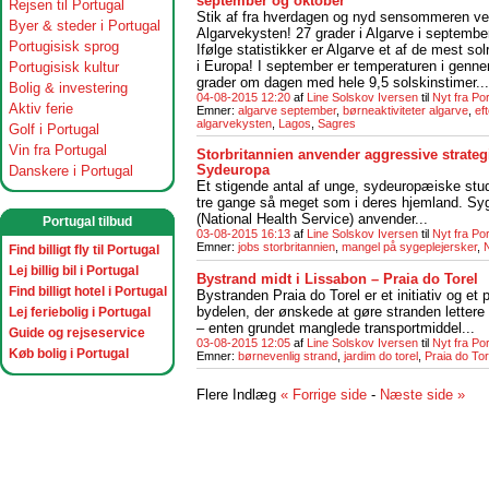
september og oktober
Rejsen til Portugal
Stik af fra hverdagen og nyd sensommeren v
Byer & steder i Portugal
Algarvekysten! 27 grader i Algarve i september
Portugisisk sprog
Ifølge statistikker er Algarve et af de mest so
i Europa! I september er temperaturen i genn
Portugisisk kultur
grader om dagen med hele 9,5 solskinstimer...
Bolig & investering
04-08-2015 12:20
af
Line Solskov Iversen
til
Nyt fra Po
Aktiv ferie
Emner:
algarve september
,
børneaktiviteter algarve
,
ef
algarvekysten
,
Lagos
,
Sagres
Golf i Portugal
Vin fra Portugal
Storbritannien anvender aggressive strategi
Sydeuropa
Danskere i Portugal
Et stigende antal af unge, sydeuropæiske studer
tre gange så meget som i deres hjemland. Syge
(National Health Service) anvender...
Portugal tilbud
03-08-2015 16:13
af
Line Solskov Iversen
til
Nyt fra Po
Emner:
jobs storbritannien
,
mangel på sygeplejersker
,
Find billigt fly til Portugal
Lej billig bil i Portugal
Bystrand midt i Lissabon – Praia do Torel
Find billigt hotel i Portugal
Bystranden Praia do Torel er et initiativ og et 
bydelen, der ønskede at gøre stranden lettere
Lej feriebolig i Portugal
– enten grundet manglede transportmiddel...
Guide og rejseservice
03-08-2015 12:05
af
Line Solskov Iversen
til
Nyt fra Po
Køb bolig i Portugal
Emner:
børnevenlig strand
,
jardim do torel
,
Praia do Tor
Flere Indlæg
« Forrige side
-
Næste side »