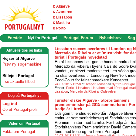
Algarve
Azorerne
Lissabon
Madeira
Porto
Forside
Nyt fra Portugal
Portugal Forum
Nyhedsbrev
Søg
Lissabon succes overføres til London og 
Aktuelle tips og links
Mercado da Ribeira er et ’must visit’ for d
turist i Portugals hovedstad
Rejser til Algarve
En af Lissabons helt gamle handelsmarkedspl
Prøv ny søgemaskine
Mercado da Ribeira i byens Cais do Sodré kva
vandet , er blevet moderniseret i en sådan gra
nu skal overføres til London og New York ind
Billeje i Portugal
Food-Court for feinschmeckere Konceptet...
-
se aktuelle tilbud
24-07-2015 13:58
af
Jesper Jensen
til
Nyt fra Portugal
Emner:
Ferie i Lissabon
,
Lissabon
,
mad i Portugal
,
mado
Lissabon
,
Mercado da Ribeira
,
Oplevelser
Log på Portugalnyt
Turister elsker Algarve - Storbritanniens
Log ind
premierminister på 2015 sommerferie i Port
tredje år i træk
Opret Portugal-profil
Udsigten til endnu et rekordår i Algarve bliver
endnu et sommerferiebesøg af Storbritanniens
Premierminister med familie. For tredje år i tr
Viden om Portugal
Storbritanniens Premierminister David Camero
ferie med kone og tre børn i Portugal....
Fakta om Portugal
22-07-2015 14:31
af
Jesper Jensen
til
Nyt fra Portugal