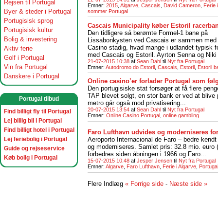
Rejsen til Portugal
Emner:
2015
,
Algarve
,
Cascais
,
David Cameron
,
Ferie 
Byer & steder i Portugal
sommer Portugal
Portugisisk sprog
Cascais Municipality køber Estoril racerba
Portugisisk kultur
Den tidligere så berømte Formel-1 bane på
Bolig & investering
Lissabonkysten ved Cascais er sammen med E
Casino stadig, hvad mange i udlandet typisk f
Aktiv ferie
med Cascais og Estoril. Ayrton Senna og Niki L
Golf i Portugal
21-07-2015 10:38
af
Sean Dahl
til
Nyt fra Portugal
Vin fra Portugal
Emner:
Autodromo do Estoril
,
Cascais
,
Estoril
,
Estoril 
Danskere i Portugal
Online casino’er forlader Portugal som føl
Den portugisiske stat forsøger at få flere peng
TAP blevet solgt, en stor bank er ved at blive
Portugal tilbud
metro går også mod privatisering...
20-07-2015 13:54
af
Sean Dahl
til
Nyt fra Portugal
Find billigt fly til Portugal
Emner:
Online Casino Portugal
,
online gambling
Lej billig bil i Portugal
Find billigt hotel i Portugal
Faro Lufthavn udvides og moderniseres for 
Lej feriebolig i Portugal
Aeroporto Internacional de Faro – bedre kendt
og moderniseres. Samlet pris: 32.8 mio. euro (
Guide og rejseservice
forbedres siden åbningen i 1966 og Faro...
Køb bolig i Portugal
15-07-2015 10:48
af
Jesper Jensen
til
Nyt fra Portugal
Emner:
Algarve
,
Faro Lufthavn
,
Ferie i Algarve
,
Portuga
Flere Indlæg
« Forrige side
-
Næste side »