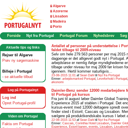
Algarve
Azorerne
Lissabon
Madeira
Porto
Forside
Nyt fra Portugal
Portugal Forum
Nyhedsbrev
Søg
Antallet af personer på understøttelse i Por
Aktuelle tips og links
faldet tilbage til 2009-niveau
Selv om hele 279.563 personer per maj 2015
Rejser til Algarve
dagpenge er det alligevel godt nyt i Portugal. A
Prøv ny søgemaskine
arbejdsløse er nemlig ifølge myndighederne en
tilbage under niveau for maj 2009 før krisen fo
Billeje i Portugal
igennem. Hertil kommer naturligvis...
23-06-2015 11:01
af
Sean Dahl
til
Nyt fra Portugal
-
se aktuelle tilbud
Emner:
arbejdsmarked Portugal
,
Leveforhold i Portugal
økonomi
Log på Portugalnyt
Daimler-Benz sender 12000 medarbejdere fr
til Portugal på kursus
Log ind
Fra juni til august løber Daimler Global Trainin
Experience 2015 af stablen i Portugal. Det e
Opret Portugal-profil
kursus-event med 12000 deltagere spredt over
finder sted i Estoril, Cascais og Lissabon. Me
sælgere på produktkendskabs kursus I løbet a
Viden om Portugal
22-06-2015 11:53
af
Sean Dahl
til
Nyt fra Portugal
Emner:
Cascais
,
Corinthia Hotel Lissabon
,
Daimler Glob
Fakta om Portugal
Experience
,
Estoril banen
,
events
,
Lissabon
,
Lissabon