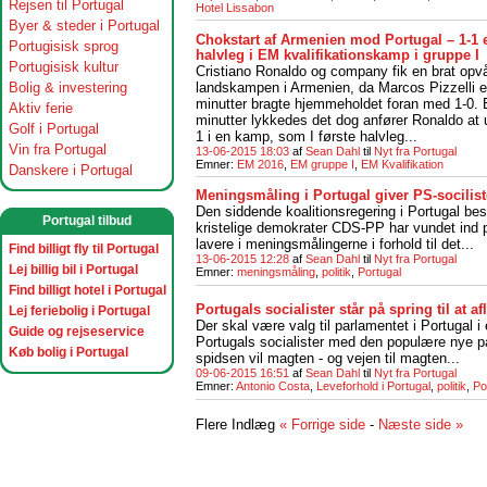
Rejsen til Portugal
Hotel Lissabon
Byer & steder i Portugal
Chokstart af Armenien mod Portugal – 1-1 ef
Portugisisk sprog
halvleg i EM kvalifikationskamp i gruppe I
Portugisisk kultur
Cristiano Ronaldo og company fik en brat opvå
landskampen i Armenien, da Marcos Pizzelli e
Bolig & investering
minutter bragte hjemmeholdet foran med 1-0. 
Aktiv ferie
minutter lykkedes det dog anfører Ronaldo at ud
Golf i Portugal
1 i en kamp, som I første halvleg...
Vin fra Portugal
13-06-2015 18:03
af
Sean Dahl
til
Nyt fra Portugal
Emner:
EM 2016
,
EM gruppe I
,
EM Kvalifikation
Danskere i Portugal
Meningsmåling i Portugal giver PS-socilist
Den siddende koalitionsregering i Portugal be
Portugal tilbud
kristelige demokrater CDS-PP har vundet ind på
lavere i meningsmålingerne i forhold til det...
Find billigt fly til Portugal
13-06-2015 12:28
af
Sean Dahl
til
Nyt fra Portugal
Lej billig bil i Portugal
Emner:
meningsmåling
,
politik
,
Portugal
Find billigt hotel i Portugal
Portugals socialister står på spring til at af
Lej feriebolig i Portugal
Der skal være valg til parlamentet i Portugal 
Guide og rejseservice
Portugals socialister med den populære nye pa
Køb bolig i Portugal
spidsen vil magten - og vejen til magten...
09-06-2015 16:51
af
Sean Dahl
til
Nyt fra Portugal
Emner:
Antonio Costa
,
Leveforhold i Portugal
,
politik
,
Po
Flere Indlæg
« Forrige side
-
Næste side »