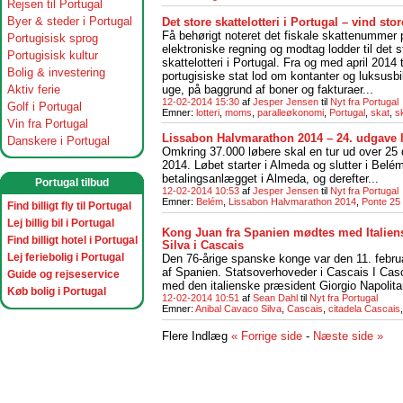
Rejsen til Portugal
Byer & steder i Portugal
Det store skattelotteri i Portugal – vind st
Få behørigt noteret det fiskale skattenummer
Portugisisk sprog
elektroniske regning og modtag lodder til det s
Portugisisk kultur
skattelotteri i Portugal. Fra og med april 2014
Bolig & investering
portugisiske stat lod om kontanter og luksusbi
uge, på baggrund af boner og fakturaer...
Aktiv ferie
12-02-2014 15:30
af
Jesper Jensen
til
Nyt fra Portugal
Golf i Portugal
Emner:
lotteri
,
moms
,
paralleøkonomi
,
Portugal
,
skat
,
sk
Vin fra Portugal
Lissabon Halvmarathon 2014 – 24. udgave 
Danskere i Portugal
Omkring 37.000 løbere skal en tur ud over 25
2014. Løbet starter i Almeda og slutter i Belé
betalingsanlægget i Almeda, og derefter...
Portugal tilbud
12-02-2014 10:53
af
Jesper Jensen
til
Nyt fra Portugal
Emner:
Belém
,
Lissabon Halvmarathon 2014
,
Ponte 25 
Find billigt fly til Portugal
Lej billig bil i Portugal
Kong Juan fra Spanien mødtes med Italien
Find billigt hotel i Portugal
Silva i Cascais
Lej feriebolig i Portugal
Den 76-årige spanske konge var den 11. febru
af Spanien. Statsoverhoveder i Cascais I Cas
Guide og rejseservice
med den italienske præsident Giorgio Napolita
Køb bolig i Portugal
12-02-2014 10:51
af
Sean Dahl
til
Nyt fra Portugal
Emner:
Anibal Cavaco Silva
,
Cascais
,
citadela Cascais
Flere Indlæg
« Forrige side
-
Næste side »