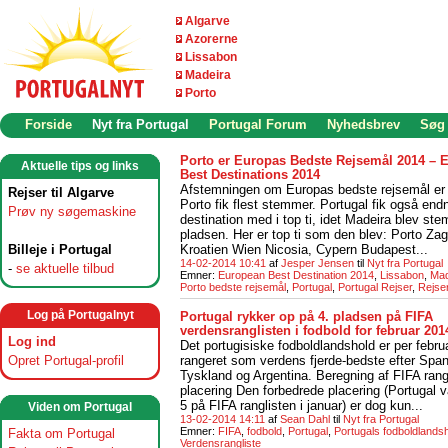
Algarve
Azorerne
Lissabon
Madeira
Porto
Forside
Nyt fra Portugal
Portugal Forum
Nyhedsbrev
Søg
Porto er Europas Bedste Rejsemål 2014 – 
Aktuelle tips og links
Best Destinations 2014
Afstemningen om Europas bedste rejsemål er 
Rejser til Algarve
Porto fik flest stemmer. Portugal fik også end
Prøv ny søgemaskine
destination med i top ti, idet Madeira blev ste
pladsen. Her er top ti som den blev: Porto Zag
Billeje i Portugal
Kroatien Wien Nicosia, Cypern Budapest...
14-02-2014 10:41
af
Jesper Jensen
til
Nyt fra Portugal
-
se aktuelle tilbud
Emner:
European Best Destination 2014
,
Lissabon
,
Mad
Porto bedste rejsemål
,
Portugal
,
Portugal Rejser
,
Rejser
Log på Portugalnyt
Portugal rykker op på 4. pladsen på FIFA
verdensranglisten i fodbold for februar 201
Log ind
Det portugisiske fodboldlandshold er per febru
rangeret som verdens fjerde-bedste efter Span
Opret Portugal-profil
Tyskland og Argentina. Beregning af FIFA rangl
placering Den forbedrede placering (Portugal
5 på FIFA ranglisten i januar) er dog kun...
Viden om Portugal
13-02-2014 14:11
af
Sean Dahl
til
Nyt fra Portugal
Emner:
FIFA
,
fodbold
,
Portugal
,
Portugals fodboldlands
Fakta om Portugal
Verdensrangliste