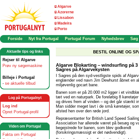
Algarve
Azorerne
Lissabon
Madeira
Porto
Forside
Nyt fra Portugal
Portugal Forum
Nyhedsbrev
Søg
Aktuelle tips og links
BESTIL ONLINE OG SP
Rejser til Algarve
Algarve Blokarting – windsurfing på 3 h
Prøv ny søgemaskine
Sagres på Algarvekysten
I Sagres på den syd-vestligste spids af Algarv
Billeje i Portugal
englænder ved navn Jim Dewhurst åbnet en al
-
se aktuelle tilbud
miljøvenlig gocart bane.
Banen som er på 20.000 m2 ligger i et vindb
tæt ved en naturpark. De foreløbig 8 køretøjer
Log på Portugalnyt
og drives frem af vinden – og det går stærkt i
Log ind
Man sidder meget lavt i de små køretøjer, som
afsted hen over den røde jord.
Opret Portugal-profil
Repræsentanter for British Land Speed Sailin
Association har allerede været på besøg og v
Viden om Portugal
begejstrede for banen, som blev godkendt
(forsikringsmæssigt er det nødvendigt).
Fakta om Portugal