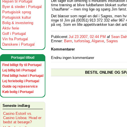
Det tager kun omkring 5 minutters instruktion
Rejsen til Portugal
time træning at blive fuldbefaren blokart surf
Byer & steder i Portugal
’chauffører’ – men ring lige og spørg Jim først
Portugisisk sprog
Det blæser som regel en del i Sagres, men hvi
Portugisisk kultur
ringe til Jim på (00351) 913 372 332 eller 967 
Bolig & investering
på vej. Som en lille appetitvækker kan det anb
Aktiv ferie
Golf i Portugal
Publiceret
Jul 23 2007, 02:44 PM
af
Sean Dah
Vin fra Portugal
Emner:
Børn
,
turforslag
,
Algarve
,
Sagres
Danskere i Portugal
Kommentarer
Portugal tilbud
Endnu ingen kommentarer
Find billigt fly til Portugal
Lej billig bil i Portugal
BESTIL ONLINE OG SP
Find billigt hotel i Portugal
Lej feriebolig i Portugal
Guide og rejseservice
Køb bolig i Portugal
Seneste indlæg
Casino Estoril vs.
Casino Lisboa: Hvad er
bedst at besøge?