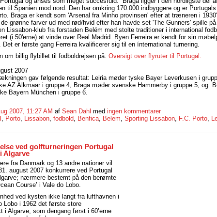
Portugal og anses som meget succesfuld. Braga ligger i den nordligste del af
en til Spanien mod nord. Den har omkring 170.000 indbyggere og er Portugals 
to. Braga er kendt som 'Arsenal fra Minho provinsen' efter at træneren i 1930'
te de grønne farver ud med rød/hvid efter han havde set 'The Gunners' spille p
n Lissabon-klub fra forstaden Belém med stolte traditioner i international fo
ret (i 50'erne) at vinde over Real Madrid. Byen Ferreira er kendt for sin møbe
. Det er første gang Ferreira kvalificerer sig til en ínternational turnering.
 om billig flybillet til fodboldrejsen på:
Oversigt over flyruter til Portugal.
gust 2007
kningen gav følgende resultat: Leiria møder tyske Bayer Leverkusen i grupp
ke AZ Alkmaar i gruppe 4, Braga møder svenske Hammerby i gruppe 5, og Be
ske Bayern München i gruppe 6.
Aug 2007, 11:27 AM
af
Sean Dahl
med
ingen kommentarer
l
,
Porto
,
Lissabon
,
fodbold
,
Benfica
,
Belem
,
Sporting Lissabon
,
F.C. Porto
,
Le
else ved golfturneringen Portugal
i Algarve
lere fra Danmark og 13 andre nationer vil
 31. august 2007 konkurrere ved Portugal
Algarve; nærmere bestemt på den berømte
cean Course’ i Vale do Lobo.
nhed ved kysten ikke langt fra lufthavnen i
o Lobo i 1962 det første store
kt i Algarve, som dengang først i 60’erne