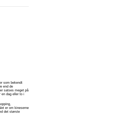
e er som bekendt
de end de
Der satses meget på
 en dag eller to i
hopping,
let er om kineserne
ed det største