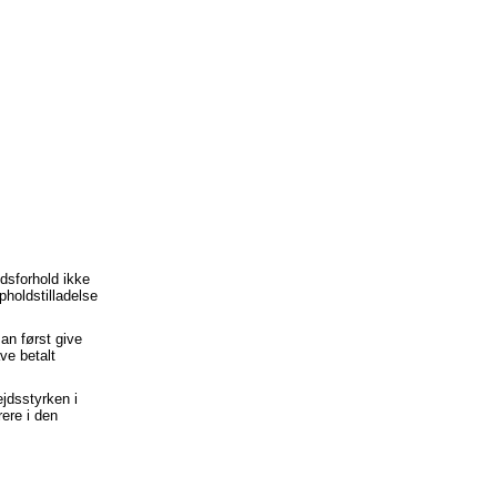
ejdsforhold ikke
pholdstilladelse
man først give
ve betalt
ejdsstyrken i
rere i den