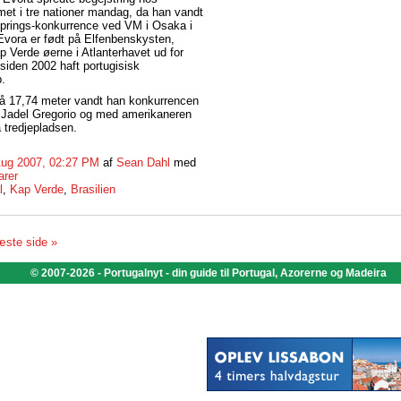
met i tre nationer mandag, da han vandt
rings-konkurrence ved VM i Osaka i
Evora er født på Elfenbenskysten,
 Verde øerne i Atlanterhavet ud for
siden 2002 haft portugisisk
.
på 17,74 meter vandt han konkurrencen
s Jadel Gregorio og med amerikaneren
 tredjepladsen.
Aug 2007, 02:27 PM
af
Sean Dahl
med
arer
l
,
Kap Verde
,
Brasilien
ste side »
© 2007-2026 - Portugalnyt - din guide til Portugal, Azorerne og Madeira