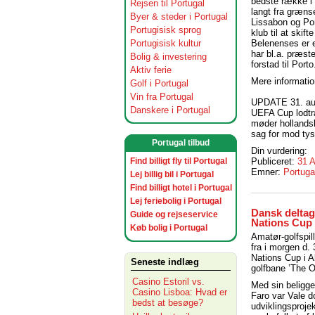
bedste række i 
Rejsen til Portugal
langt fra græns
Byer & steder i Portugal
Lissabon og Por
Portugisisk sprog
klub til at skif
Portugisisk kultur
Belenenses er e
har bl.a. præste
Bolig & investering
forstad til Porto
Aktiv ferie
Mere information
Golf i Portugal
Vin fra Portugal
UPDATE 31. au
Danskere i Portugal
UEFA Cup lodtræ
møder hollands
sag for mod ty
Portugal tilbud
Din vurdering:
Find billigt fly til Portugal
Publiceret:
31 
Emner:
Portuga
Lej billig bil i Portugal
Find billigt hotel i Portugal
Lej feriebolig i Portugal
Dansk deltag
Guide og rejseservice
Nations Cup 
Køb bolig i Portugal
Amatør-golfspil
fra i morgen d.
Nations Cup i 
Seneste indlæg
golfbane ’The O
Casino Estoril vs.
Med sin beligge
Casino Lisboa: Hvad er
Faro var Vale d
bedst at besøge?
udviklingsproje