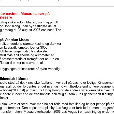
ste casino i Macau satser på
inesere
 portugisiske koloni Macau, som ligger 60
for Hong Kong i den sydøstligste del af
ag tirsdag d. 28 august 2007 casinoet ’The
’.
 på Venetian Macau
 bliver verdens største kasino og dækker
 en kvadratkilometer. Der er 3000
50 forretninger, udstillingslokaler,
aturligvis spilleborde og automater af
f pressematerialet fremgår det at kun en
Florida dækker et større areal.
bygningen er inspireret af byen Venedig i
elidenskab i Macao
este sted på det kinesiske fastland, hvor spil på casino er lovligt. Kinesern
lags spil, og der forventes et det nye kasino vil tiltrække endnu flere besøgen
llioner(2006 tal) primært fra Hong Kong og de andre større kinesiske byer. 
e andre kunder end de traditionelle spillefugle, som kun i gennemsnit tilbringer
no’er.
skal være et sted, hvor man holder ferie med familien og bruger penge på s
g konferencer. Den populære spilleby Las Vegas er forbilledet, men spørgsmå
ne transformation. Macau overhalede i 2006 Las Vegas i omsætning og er derm