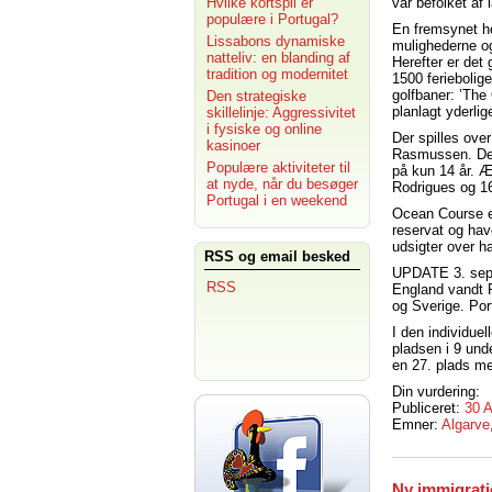
Hvilke kortspil er
var befolket af
populære i Portugal?
En fremsynet h
Lissabons dynamiske
mulighederne o
natteliv: en blanding af
Herefter er det
tradition og modernitet
1500 feriebolig
golfbaner: ’The
Den strategiske
planlagt yderlig
skillelinje: Aggressivitet
i fysiske og online
Der spilles ove
kasinoer
Rasmussen. Der 
Populære aktiviteter til
på kun 14 år. Æ
at nyde, når du besøger
Rodrigues og 1
Portugal i en weekend
Ocean Course er
reservat og hav
udsigter over h
RSS og email besked
UPDATE 3. sep
RSS
England vandt P
og Sverige. Por
I den individue
pladsen i 9 und
en 27. plads me
Din vurdering:
Publiceret:
30 
Emner:
Algarve
Ny immigrati