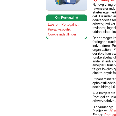
Ny lovgivning e
favoriserer ind
starter egen vi
det. Desuden er
Om Portugalnyt
godkendelsesord
erhverv, hvilket
Læs om Portugalnyt
revisorer, ingen
Privatlivspolitik
uddannelse i ku
Cookie indstillinger
Der er meget kri
forringer situat
indvandrere. Pr
organisation i P
der ikke kan væ
forskelsbehandl
andel af indvand
arbejder i turist
følger lovgivnin
direkte snydt fo
I finansminister
opholdstilladels
socialbidrag i 
Alle borgere fr
Portugal er udlæ
erhvervsaktive 
Din vurdering:
Publiceret:
30 
Emner:
Portuga