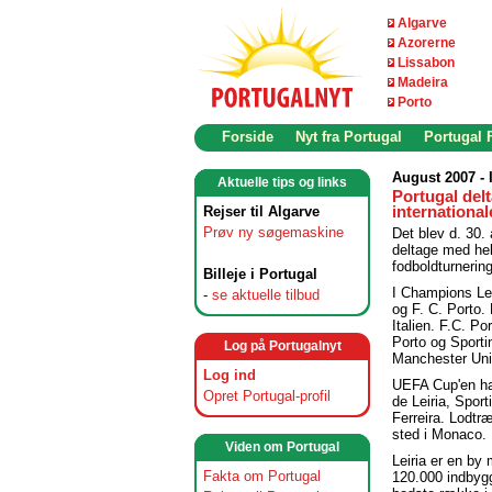
Algarve
Azorerne
Lissabon
Madeira
Porto
Forside
Nyt fra Portugal
Portugal
August 2007 -
Aktuelle tips og links
Portugal del
Rejser til Algarve
international
Prøv ny søgemaskine
Det blev d. 30. 
deltage med hel
fodboldturnerin
Billeje i Portugal
I Champions Le
-
se aktuelle tilbud
og F. C. Porto.
Italien. F.C. P
Porto og Sport
Log på Portugalnyt
Manchester Uni
Log ind
UEFA Cup'en har
Opret Portugal-profil
de Leiria, Spor
Ferreira. Lodtr
sted i Monaco.
Viden om Portugal
Leiria er en b
Fakta om Portugal
120.000 indbygg