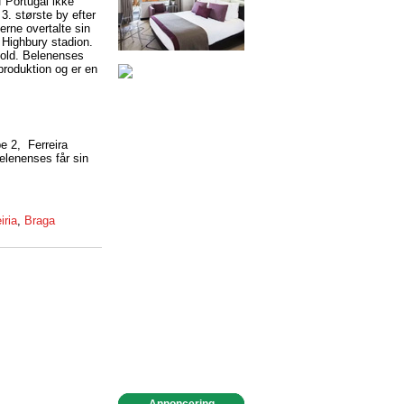
 Portugal ikke
3. største by efter
erne overtalte sin
å Highbury stadion.
dbold. Belenenses
lproduktion og er en
e 2, Ferreira
lenenses får sin
iria
,
Braga