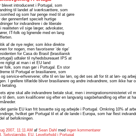
r blevet introduceret i Portugal, som
vandring til landet af iværksættere, som
rksomhed og som har penge med til at gøre
 der gennemført specielt hurtige
ninger for indvandrere i de liberale
 i realiteten vil sige læger, advokater,
iører, IT-folk og lignende med en lang
fferten.
tik af de nye regler, som ikke direkte
ionen for nogen, men favoriserer ’de rige’
esidenten for Casa do Brasil (brasiliansk
ortugal) udtaler til nyhedsbureauet IPS at
re rigtigt at man i et EU land
er folk, som man gør i Portugal. En stor
rerne til Portugal er brasilianere, som
- og service-erhvervene; ofte til en lav løn, og det ses alt for tit at løn- og arb
gen. I grellere tilfælde bliver brasilianere og andre indvandrere, som ikke har o
r betaling.
iets øjne skal alle indvandrere betale skat, men i immigrationsministeriet vil 
e til dem, som kvalificerer sig efter en langvarig sagsbehandling og efter at ha
6 måneder.
a det gamle EU kan frit bosætte sig og arbejde i Portugal. Omkring 10% af arb
ndinge, hvilket gør Portugal til et af de lande i Europa, som har flest indvand
del af befolkningen.
Aug 2007, 11:11 AM
af
Sean Dahl
med
ingen kommentarer
l
,
Selvstændig
,
EU
,
Leveforhold i Portugal