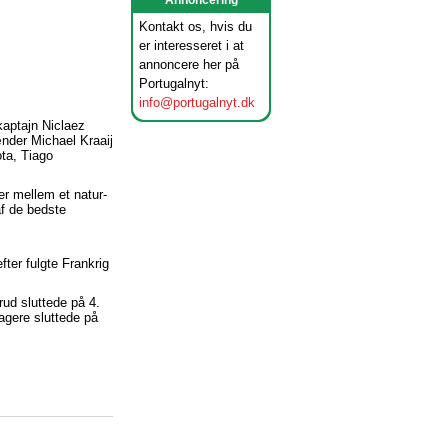
Annoncering
Kontakt os, hvis du
er interesseret i at
annoncere her på
Portugalnyt:
info@portugalnyt.dk
kaptajn Niclaez
ænder Michael Kraaij
ota, Tiago
r mellem et natur-
af de bedste
ter fulgte Frankrig
rud sluttede på 4.
agere sluttede på