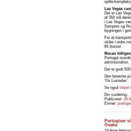
spille-kompleks
Las Vegas cas
Det er Las Veg
af 350 slå døre
i Las Vegas væ
Sampres og Roge
bygningen i go
For at transpor
skibe i ordre m
85 busser.
Macao tidliger
Portugal overdr
administration.
Der er godt 500
Den berømte por
’Os Lusiadas’.
Se også
Vejret
Din vurdering:
Publiceret:
28 
Emner:
portugi
Portugiser v
Osaka
23-årige Nelson