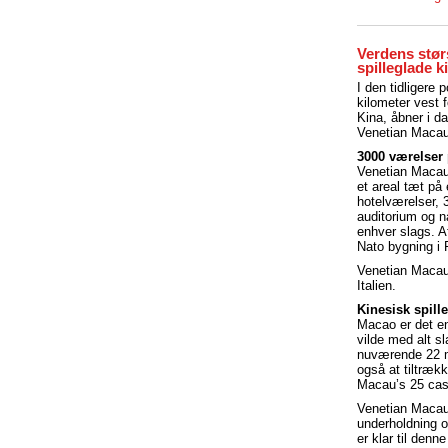
Verdens stør
spilleglade k
I den tidligere
kilometer vest 
Kina, åbner i d
Venetian Macau
3000 værelser
Venetian Macau
et areal tæt på
hotelværelser, 3
auditorium og n
enhver slags. A
Nato bygning i 
Venetian Macau 
Italien.
Kinesisk spill
Macao er det en
vilde med alt s
nuværende 22 mi
også at tiltrækk
Macau’s 25 casi
Venetian Macau 
underholdning o
er klar til den