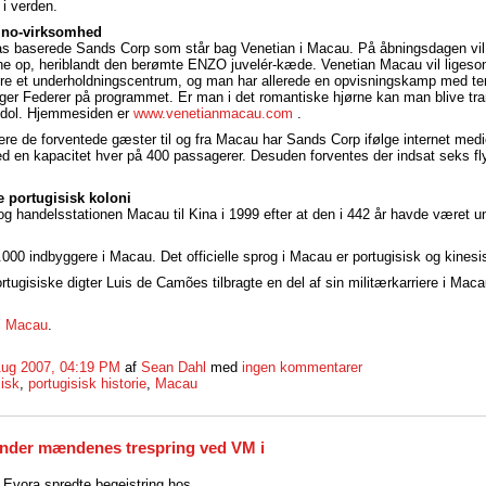
 i verden.
ino-virksomhed
as baserede Sands Corp som står bag Venetian i Macau. På åbningsdagen vil 
ne op, heriblandt den berømte ENZO juvelér-kæde. Venetian Macau vil ligeso
re et underholdningscentrum, og man har allerede en opvisningskamp med ten
r Federer på programmet. Er man i det romantiske hjørne kan man blive tran
ndol. Hjemmesiden er
www.venetianmacau.com
.
tere de forventede gæster til og fra Macau har Sands Corp ifølge internet med
ed en kapacitet hver på 400 passagerer. Desuden forventes der indsat seks fly
e portugisisk koloni
og handelsstationen Macau til Kina i 1999 efter at den i 442 år havde været u
.000 indbyggere i Macau. Det officielle sprog i Macau er portugisisk og kinesi
tugisiske digter Luis de Camões tilbragte en del af sin militærkarriere i Mac
 i Macau
.
Aug 2007, 04:19 PM
af
Sean Dahl
med
ingen kommentarer
sisk
,
portugisisk historie
,
Macau
inder mændenes trespring ved VM i
 Evora spredte begejstring hos