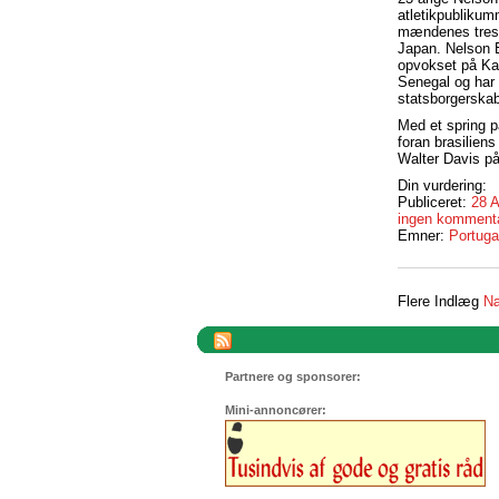
atletikpublikum
mændenes tresp
Japan. Nelson 
opvokset på Kap
Senegal og har 
statsborgerskab
Med et spring 
foran brasilien
Walter Davis på
Din vurdering:
Publiceret:
28 
ingen komment
Emner:
Portuga
Flere Indlæg
Næ
Partnere og sponsorer:
Mini-annoncører: