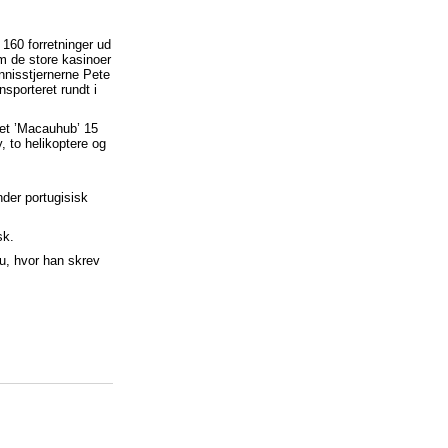
160 forretninger ud
m de store kasinoer
nisstjernerne Pete
sporteret rundt i
iet ’Macauhub’ 15
, to helikoptere og
nder portugisisk
sk.
au, hvor han skrev