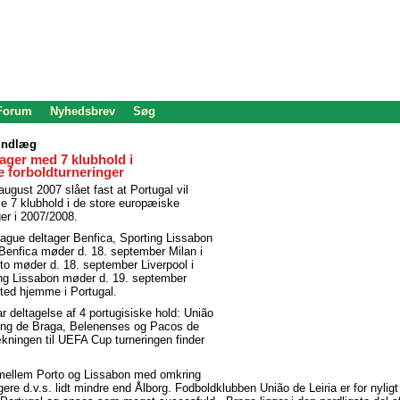
 Forum
Nyhedsbrev
Søg
 Indlæg
tager med 7 klubhold i
e forboldturneringer
august 2007 slået fast at Portugal vil
e 7 klubhold i de store europæiske
ger i 2007/2008.
ague deltager Benfica, Sporting Lissabon
 Benfica møder d. 18. september Milan i
orto møder d. 18. september Liverpool i
ing Lissabon møder d. 19. september
ted hjemme i Portugal.
 deltagelse af 4 portugisiske hold: União
ting de Braga, Belenenses og Pacos de
ækningen til UEFA Cup turneringen finder
y mellem Porto og Lissabon med omkring
ere d.v.s. lidt mindre end Ålborg. Fodboldklubben União de Leiria er for nyligt