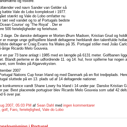
 landmænd og fiskere.
ollænder ved navn Sander van Gelder så
g købte Vale do Lobo komplekset i 1977.
 gået stærkt og Vale do Lobo omfatter nu
er tæt ved vandet og to af Portugals bedste
 Ocean Course’ og ’The Royal’ . Der er
ere 500 ferielejligheder og feriehuse.
r 3 dage. De danske deltagere er Morten Ørum Madsen, Kristian Grud og hold
er mange unge golfspillere blandt deltagerne heriblandt den talentfulde holl
ldste deltager er Craig Evans fra Wales på 35. Portugal stiller med João Carl
6-årige Ricardo Melo Gouveia.
 en par 73 bane anlagt i 1985 med en længde på 6131 meter. Golfbanen ligge
et. Blandt perlerne er de udfordrende 11. og 14. hul, hvor spillerne har nogen 
avet, som findes på Algarvekysten.
tember 2007
ortugal Nations Cup foran Irland og med Danmark på en flot tredjeplads. Heref
tugal sluttede på en 13. plads ud af 14 deltagende nationer.
lle konkurrence vandt Shane Lowry fra Irland i 14 under par. Danske Kristian G
er par. Best placerede portugiser blev Ricardo Melo Gouveia som udaf 42 delt
d 6 over par.
Aug 2007, 05:03 PM
af
Sean Dahl
med
ingen kommentarer
,
golf
,
Faro
,
ferielejlighed
,
Vale do Lobo
onslovgivning i Portugal