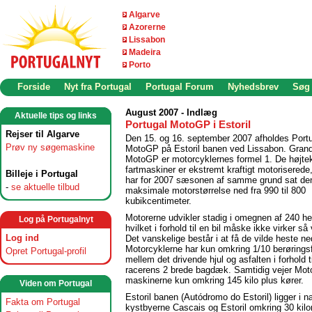
Algarve
Azorerne
Lissabon
Madeira
Porto
Forside
Nyt fra Portugal
Portugal Forum
Nyhedsbrev
Søg
August 2007 - Indlæg
Aktuelle tips og links
Portugal MotoGP i Estoril
Rejser til Algarve
Den 15. og 16. september 2007 afholdes Port
Prøv ny søgemaskine
MotoGP på Estoril banen ved Lissabon. Grand
MotoGP er motorcyklernes formel 1. De højte
fartmaskiner er ekstremt kraftigt motorisered
Billeje i Portugal
har for 2007 sæsonen af samme grund sat de
-
se aktuelle tilbud
maksimale motorstørrelse ned fra 990 til 800
kubikcentimeter.
Motorerne udvikler stadig i omegnen af 240 he
Log på Portugalnyt
hvilket i forhold til en bil måske ikke virker s
Log ind
Det vanskelige består i at få de vilde heste ned
Motorcyklerne har kun omkring 1/10 berørings
Opret Portugal-profil
mellem det drivende hjul og asfalten i forhold t
racerens 2 brede bagdæk. Samtidig vejer Mo
maskinerne kun omkring 145 kilo plus kører.
Viden om Portugal
Estoril banen (Autódromo do Estoril) ligger i 
Fakta om Portugal
kystbyerne Cascais og Estoril omkring 30 kilo