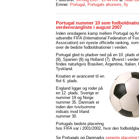
Emner:
Portugal
,
Portugals økonomi
,
fly
Portugal nummer 10 som fodboldnatio
verdensrangliste i august 2007
Inden onsdagens kamp mellem Portugal og A
udsendte FIFA (International Federation of Foo
Association) sin nyeste officielle ranking, som 
over de bedste fodboldnationer i verden.
Portugal gled to pladser ned på en 10. plads ef
(9), Spanien (8) og Holland (7). Øverst i verde
findes naturligvis Brasilien, A
rgentina, Italien,
Tyskland.
Kroatien er avanceret til en
flot 6. plads.
England ligger og roder på
en 12. plads, Sverige er
nummer 19 og Norge
nummer 35. Danmark er
inden den tvivlsomme
indsats mod Irland
nummer 30.
Portugals bedste placering
hos FIFA var i 2001/2002, hvor den fodboldgla
Se Portugals og Danmarks
seneste placering