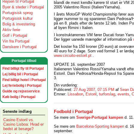
Rejsen til Portugal
blandt de mest kendte kørere til start er VM
Byer & steder i Portugal
2005 Valentino Rossi (Italien/Yamaha).
Portugisisk sprog
I årets MotoGP World Championship fører aust
Portugisisk kultur
ligger nummer to og spanieren Dani Pedrosa/H
på en 8. plads efter de første 12 løb. Inden
Bolig & investering
af byen Rimini i Italien.
Aktiv ferie
I konstruktørernes VM fører Ducati foran Ya
Golf i Portugal
Der ligger uanede mængder af information på
Vin fra Portugal
Det koster fra 150 kroner (20 euro) at overvæ
Danskere i Portugal
40 euro for 2 dage. Som ved formel 1 er lørda
www.circuito-estoril.pt
.
Portugal tilbud
UPDATE 16. september 2007
Find billigt fly til Portugal
Italieneren Valentino Rossi/Yamaha vandt ef
Estoril. Dani Pedrosa/Honda-Repsol fra Spani
Lej billig bil i Portugal
3.
Find billigt hotel i Portugal
Din vurdering:
Lej feriebolig i Portugal
Publiceret:
27 Aug 2007, 07:15 PM
af
Sean Da
Guide og rejseservice
Emner:
Lissabon
,
Estoril
,
turforslag
,
events
,
C
Køb bolig i Portugal
Seneste indlæg
Fodbold i Portugal
Se mere om
Sverige-Portugal kampen
d. 11.
Casino Estoril vs.
Casino Lisboa: Hvad er
Se mere om
Barcelona-Sporting kampen
d. 16
bedst at besøge?
september.