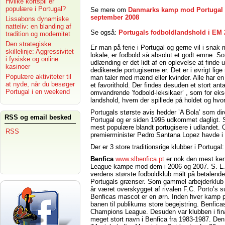
Hvilke kortspil er
populære i Portugal?
Se mere om
Danmarks kamp mod Portugal 
september 2008
Lissabons dynamiske
natteliv: en blanding af
Se også:
Portugals fodboldlandshold i EM 
tradition og modernitet
Den strategiske
Er man på ferie i Portugal og gerne vil i snak
skillelinje: Aggressivitet
lokale, er fodbold så absolut et godt emne. S
i fysiske og online
udlænding er det lidt af en oplevelse at finde u
kasinoer
dedikerede portugiserne er. Det er i øvrigt lig
Populære aktiviteter til
man taler med mænd eller kvinder. Alle har e
at nyde, når du besøger
et favorithold. Der findes desuden et stort anta
Portugal i en weekend
omvandrende ’fodbold-leksikaer’ , som for ek
landshold, hvem der spillede på holdet og hv
Portugals største avis hedder ’A Bola’ som di
RSS og email besked
Portugal og er siden 1995 udkommet dagligt. 
mest populære blandt portugisere i udlandet. O
RSS
premierminister Pedro Santana Lopez havde i 
Der er 3 store traditionsrige klubber i Portuga
Benfica
www.slbenfica.pt
er nok den mest ken
League kampe mod dem i 2006 og 2007. S. L. 
verdens største fodboldklub målt på betalend
Portugals grænser. Som gammel arbejderklub ha
år været overskygget af rivalen F.C. Porto’s 
Benficas mascot er en ørn. Inden hver kamp 
banen til publikums store begejstring. Benfica
Champions League. Desuden var klubben i fin
meget stort navn i Benfica fra 1983-1987. Den 