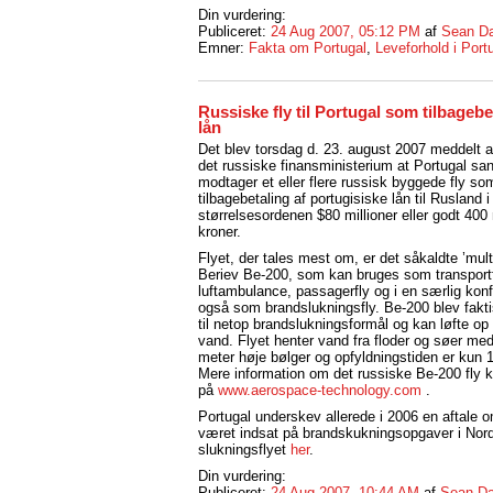
Din vurdering:
Publiceret:
24 Aug 2007, 05:12 PM
af
Sean Da
Emner:
Fakta om Portugal
,
Leveforhold i Port
Russiske fly til Portugal som tilbagebe
lån
Det blev torsdag d. 23. august 2007 meddelt af
det russiske finansministerium at Portugal sa
modtager et eller flere russisk byggede fly so
tilbagebetaling af portugisiske lån til Rusland i
størrelsesordenen $80 millioner eller godt 400 
kroner.
Flyet, der tales mest om, er det såkaldte ’multi
Beriev Be-200, som kan bruges som transportf
luftambulance, passagerfly og i en særlig konf
også som brandslukningsfly. Be-200 blev fakti
til netop brandslukningsformål og kan løfte op 
vand. Flyet henter vand fra floder og søer med 
meter høje bølger og opfyldningstiden er kun 
Mere information om det russiske Be-200 fly k
på
www.aerospace-technology.com
.
Portugal underskev allerede i 2006 en aftale om
været indsat på brandskukningsopgaver i Nord
slukningsflyet
her
.
Din vurdering:
Publiceret:
24 Aug 2007, 10:44 AM
af
Sean Da