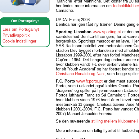
’Maniche’ efter Manniche. Det koster fra 20 eu
her findes mere information om
fodboldklubbe
Camacho.
UPDATE maj 2008
Om Portugalnyt
Benfica har igen fået ny træner. Denne gang e
Læs om Portugalnyt
Sporting Lissabon
www.sporting.pt
er den an
Privatlivspolitik
særdeleshed Benfica-tilhængere, for at være e
Cookie indstillinger
borgerskab. Sportings mascot er en løve. Hje
SAS-Radisson hotellet ved metrostationen Cam
stadion blev bygget i forbindelse med afholdel
Lissabon 1999-2001 efter han forlod Manchest
Cup’en i 1964. Det bringer dog endnu sødere m
hvor klubben vandt 7-1 over ærkerivalerne fra
for sit 'Youth Academi' og har fostret kendte s
Christiano Ronaldo og Nani
, som begge spille
F.C. Porto
www.fcporto.pt
er den mest succesf
Porto, som i udlandet også kaldes Oporto. Port
’dragerne’ og spiller på hjemmebanen Estádio 
Portos lufthavn Franciso Sá Carneiro til Portos
hvor klubben siden 1976 hvert år er blevet mi
mesterskab 11 gange. Chelsea træner José Mou
klubben i 2001-2004. F.C. Porto har vundet C
2007) Manuel Jesualdo Ferreira.
Se den nuværende
stilling mellem klubberne i
Mere information om billig flybillet til fodboldr