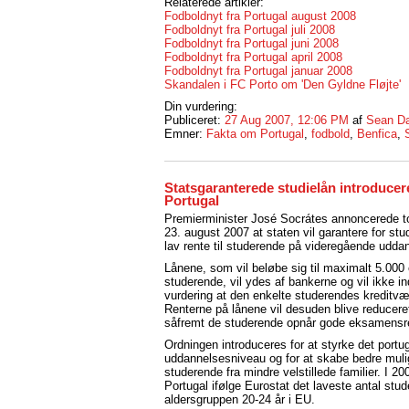
Relaterede artikler:
Fodboldnyt fra Portugal august 2008
Fodboldnyt fra Portugal juli 2008
Fodboldnyt fra Portugal juni 2008
Fodboldnyt fra Portugal april 2008
Fodboldnyt fra Portugal januar 2008
Skandalen i FC Porto om 'Den Gyldne Fløjte'
Din vurdering:
Publiceret:
27 Aug 2007, 12:06 PM
af
Sean Da
Emner:
Fakta om Portugal
,
fodbold
,
Benfica
,
Statsgaranterede studielån introducere
Portugal
Premierminister José Socrátes annoncerede t
23. august 2007 at staten vil garantere for st
lav rente til studerende på videregående uddan
Lånene, som vil beløbe sig til maximalt 5.000 
studerende, vil ydes af bankerne og vil ikke 
vurdering at den enkelte studerendes kreditvæ
Renterne på lånene vil desuden blive reduceret
såfremt de studerende opnår gode eksamensre
Ordningen introduceres for at styrke det portu
uddannelsesniveau og for at skabe bedre muli
studerende fra mindre velstillede familier. I 2
Portugal ifølge Eurostat det laveste antal stud
aldersgruppen 20-24 år i EU.