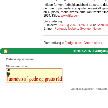
I disse for vort fodboldlandshold så svære ti
nummer 3 på verdensranglisten en enkelt gang 
en 4. plads, mens svenskerne kan tænke tilba
1994. Kilde:
www.fifa.com
.
Din vurdering:
Publiceret:
23 Aug 2007, 12:49 PM
af
Sean Da
Emner:
Portugal
,
fodbold
,
Sverige
,
Norge
Flere Indlæg
« Forrige side
-
Næste side »
© 2007-2026 - Portugalnyt
Partnere og sponsorer:
Mini-annoncører:
-
Lissabon byrundtur
Portugals 