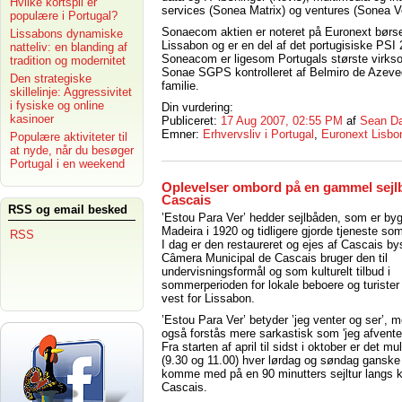
Hvilke kortspil er
services (Sonea Matrix) og ventures (Sonea V
populære i Portugal?
Sonaecom aktien er noteret på Euronext børse
Lissabons dynamiske
Lissabon og er en del af det portugisiske PSI 
natteliv: en blanding af
Soneacom er ligesom Portugals største virk
tradition og modernitet
Sonae SGPS kontrolleret af Belmiro de Azev
Den strategiske
familie.
skillelinje: Aggressivitet
i fysiske og online
Din vurdering:
kasinoer
Publiceret:
17 Aug 2007, 02:55 PM
af
Sean Da
Emner:
Erhvervsliv i Portugal
,
Euronext Lisbo
Populære aktiviteter til
at nyde, når du besøger
Portugal i en weekend
Oplevelser ombord på en gammel sejlb
Cascais
RSS og email besked
’Estou Para Ver’ hedder sejlbåden, som er by
Madeira i 1920 og tidligere gjorde tjeneste so
RSS
I dag er den restaureret og ejes af Cascais by
Câmera Municipal de Cascais bruger den til
undervisningsformål og som kulturelt tilbud i
sommerperioden for lokale beboere og turister
vest for Lissabon.
’Estou Para Ver’ betyder ’jeg venter og ser’, 
også forstås mere sarkastisk som 'jeg afventer
Fra starten af april til sidst i oktober er det mu
(9.30 og 11.00) hver lørdag og søndag ganske 
komme med på en 90 minutters sejltur langs 
Cascais.