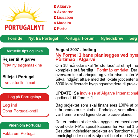
Algarve
Azorerne
Lissabon
Madeira
Porto
Forside
Nyt fra Portugal
Portugal Forum
Nyhedsbrev
Søg
August 2007 - Indlæg
Aktuelle tips og links
Ny Formel 1 bane planlægges ved bye
Rejser til Algarve
Portimão i Algarve
Prøv ny søgemaskine
Om 18 måneder skal ’første fase’ af et nyt mo
kompleks stå færdigt i
Portimão området
. Der
overværelse af arbejds- og velfærdsminister V
Billeje i Portugal
Silva indgået aftale med det lokale jobcenter 
-
se aktuelle tilbud
3000 kvalificerede bygningsarbejdere til projek
UPDATE: Se
indvielse af Algarve Internation
Log på Portugalnyt
godkendt til Formel 1.
Log ind
Bag projektet som skal finansieres 100% af pr
står promotor selskabet Parkalgar, som allere
Opret Portugal-profil
var fremme med lignende ambitiøse planer.
Det er tanken at der skal bygges en racerban
Viden om Portugal
overholder FIA’s specifikationer for Formel 1 b
Desuden indeholder projektet en ’kartdrome’, 
Fakta om Portugal
ferielejligheder og et 5-stjernet hotel med 200