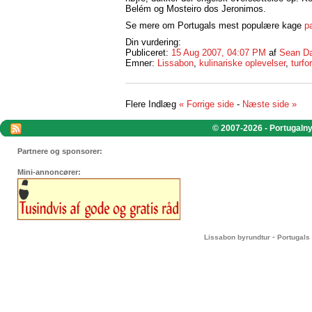
Belém og Mosteiro dos Jeronimos.
Se mere om Portugals mest populære kage
p
Din vurdering:
Publiceret:
15 Aug 2007, 04:07 PM
af
Sean Da
Emner:
Lissabon
,
kulinariske oplevelser
,
turfo
Flere Indlæg
« Forrige side
-
Næste side »
© 2007-2026 - Portugalnyt
Partnere og sponsorer:
Mini-annoncører:
-
Lissabon byrundtur
Portugals 