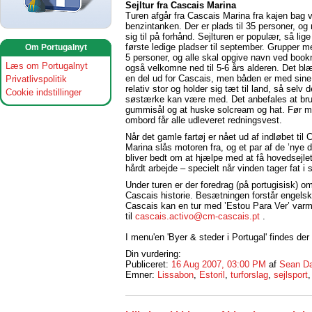
Sejltur fra Cascais Marina
Turen afgår fra Cascais Marina fra kajen bag 
benzintanken. Der er plads til 35 personer, o
sig til på forhånd. Sejlturen er populær, så lige
første ledige pladser til september. Grupper m
Om Portugalnyt
5 personer, og alle skal opgive navn ved book
Læs om Portugalnyt
også velkomne ned til 5-6 års alderen. Det blæs
en del ud for Cascais, men båden er med sine
Privatlivspolitik
relativ stor og holder sig tæt til land, så selv 
Cookie indstillinger
søstærke kan være med. Det anbefales at br
gummisål og at huske solcream og hat. Før m
ombord får alle udleveret redningsvest.
Når det gamle fartøj er nået ud af indløbet til 
Marina slås motoren fra, og et par af de ’nye
bliver bedt om at hjælpe med at få hovedsejlet
hårdt arbejde – specielt når vinden tager fat i 
Under turen er der foredrag (på portugisisk) 
Cascais historie. Besætningen forstår engelsk
Cascais kan en tur med ’Estou Para Ver’ varmt
til
cascais.activo@cm-cascais.pt
.
I menu'en 'Byer & steder i Portugal' findes d
Din vurdering:
Publiceret:
16 Aug 2007, 03:00 PM
af
Sean Da
Emner:
Lissabon
,
Estoril
,
turforslag
,
sejlsport