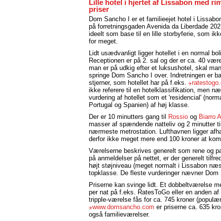
Lille hotel i hjertet af Lissabon med ri
priser
Dom Sancho I er et familieejet hotel i Lissab
på forretningsgaden Avenida da Liberdade 202
ideelt som base til en lille storbyferie, som ik
for meget.
Lidt usædvanligt ligger hotellet i en normal bol
Receptionen er på 2. sal og der er ca. 40 være
man er på udkig efter et luksushotel, skal ma
springe Dom Sancho I over. Indretningen er ba
stjerner, som hotellet har på f.eks.
ratestogo
ikke referere til en hotelklassifikation, men n
vurdering af hotellet som et 'residencial' (norma
Portugal og Spanien) af høj klasse.
Der er 10 minutters gang til
Rossio
og
Biarro A
masser af spændende natteliv og 2 minutter ti
nærmeste metrostation. Lufthavnen ligger afhæn
derfor ikke meget mere end 100 kroner at kom
Værelserne beskrives generelt som rene og p
på anmeldelser på nettet, er der generelt tilf
højt støjniveau (meget normalt i Lissabon n
topklasse. De fleste vurderinger nævner Dom 
Priserne kan svinge lidt. Et dobbeltværelse 
per nat på f.eks. RatesToGo eller en anden a
tripple-værelse fås for ca. 745 kroner (populæ
www.domsancho.com
er priserne ca. 635 kro
også familieværelser.