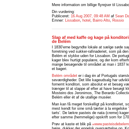
Mere information om billige flyrejser til Lissa
Din vurdering:
Publiceret:
16 Aug 2007, 09:48 AM
af
Sean Da
Emner:
Lissabon
,
hotel
,
Bairro Alto
,
Rossio
Slap af med kaffe og kage på konditori
de Belém
I 1830’erne begyndte lokale at sælge søde sage
forretning ved sukker-rafinaderiet, som på den t
Belém et stykke uden for Lissabon. De portug
kager blev hurtigt populære, og der kom efter
mange besøgende til området at man i 1837 k
et bageri.
Belém området
er i dag én af Portugals størst
seværdigheder. Det lille kageudsalg har udviklet
fornemt konditori, som absolut er et besøg v
trænger til at slappe af efter at have besøgt kl
Mosteiro dos Jeronimos, The Berardo Collecti
Belém eller ét af de utallige muséer.
Man kan få meget forskelligt på konditoriet, s
mest kendt for sine små tærter á la engelske 
tarts’. De lækre pasteis de nata (creme) kager 
efter samme (hemmelige) opskrift som for 170
Prøv at kaste et blik på
www.pasteisdebelem
højre, dukker der engelsk oversættelse op. K