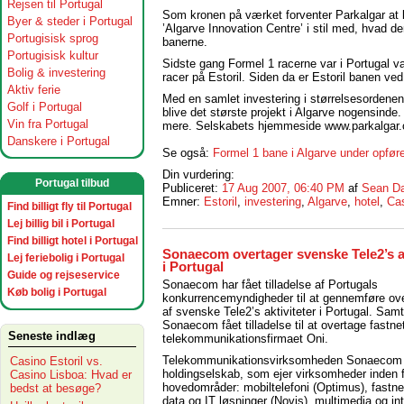
Rejsen til Portugal
Som kronen på værket forventer Parkalgar at k
Byer & steder i Portugal
’Algarve Innovation Centre’ i stil med, hvad d
Portugisisk sprog
banerne.
Portugisisk kultur
Sidste gang Formel 1 racerne var i Portugal va
Bolig & investering
racer på Estoril. Siden da er Estoril banen ve
Aktiv ferie
Med en samlet investering i størrelsesordenen 2 
Golf i Portugal
blive det største projekt i Algarve nogensinde.
Vin fra Portugal
mere. Selskabets hjemmeside www.parkalgar.co
Danskere i Portugal
Se også:
Formel 1 bane i Algarve under opfør
Din vurdering:
Portugal tilbud
Publiceret:
17 Aug 2007, 06:40 PM
af
Sean Da
Emner:
Estoril
,
investering
,
Algarve
,
hotel
,
Ca
Find billigt fly til Portugal
Lej billig bil i Portugal
Find billigt hotel i Portugal
Sonaecom overtager svenske Tele2’s ak
Lej feriebolig i Portugal
i Portugal
Guide og rejseservice
Sonaecom har fået tilladelse af Portugals
Køb bolig i Portugal
konkurrencemyndigheder til at gennemføre ov
af svenske Tele2’s aktiviteter i Portugal. Samt
Sonaecom fået tilladelse til at overtage fastne
Seneste indlæg
telekommunikationsfirmaet Oni.
Telekommunikationsvirksomheden Sonaecom 
Casino Estoril vs.
holdingselskab, som ejer virksomheder inden f
Casino Lisboa: Hvad er
hovedområder: mobiltelefoni (Optimus), fastnet
bedst at besøge?
data og IT løsninger (Novis), multimedia og in