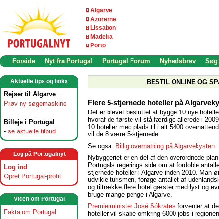
Algarve
Azorerne
Lissabon
Madeira
Porto
Forside
Nyt fra Portugal
Portugal Forum
Nyhedsbrev
Søg
Aktuelle tips og links
BESTIL ONLINE OG SP
Rejser til Algarve
Flere 5-stjernede hoteller på Algarvek
Prøv ny søgemaskine
Det er blevet besluttet at bygge 10 nye hoteller
hvoraf de første vil stå færdige allerede i 200
Billeje i Portugal
10 hoteller med plads til i alt 5400 overnatten
-
se aktuelle tilbud
vil de 8 være 5-stjernede.
Se også:
Billig overnatning på Algarvekysten
.
Log på Portugalnyt
Nybyggeriet er en del af den overordnede plan 
Portugals regerings side om at fordoble antalle
Log ind
stjernede hoteller i Algarve inden 2010. Man ø
Opret Portugal-profil
udvikle turismen, forøge antallet af udenland
og tiltrække flere hotel gæster med lyst og evn
bruge mange penge i Algarve.
Viden om Portugal
Premierminister José Sókrates
forventer at d
Fakta om Portugal
hoteller vil skabe omkring 6000 jobs i regionen