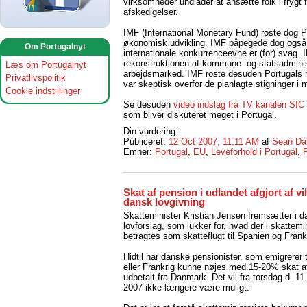
virksomheder undlader at ansætte folk i frygt fo
afskedigelser.
IMF (International Monetary Fund) roste dog Po
økonomisk udvikling. IMF påpegede dog også a
Om Portugalnyt
internationale konkurrenceevne er (for) svag.
rekonstruktionen af kommune- og statsadminist
Læs om Portugalnyt
arbejdsmarked. IMF roste desuden Portugals 
Privatlivspolitik
var skeptisk overfor de planlagte stigninger i
Cookie indstillinger
Se desuden
video indslag fra TV kanalen SIC
som bliver diskuteret meget i Portugal.
Din vurdering:
Publiceret:
12 Oct 2007, 11:11 AM
af
Sean Da
Emner:
Portugal
,
EU
,
Leveforhold i Portugal
,
Skat af pension i udlandet afgjort af vil
dansk lovgivning
Skatteminister Kristian Jensen fremsætter i d
lovforslag, som lukker for, hvad der i skattemin
betragtes som skatteflugt til Spanien og Frank
Hidtil har danske pensionister, som emigrerer 
eller Frankrig kunne nøjes med 15-20% skat a
udbetalt fra Danmark. Det vil fra torsdag d. 11
2007 ikke længere være muligt.