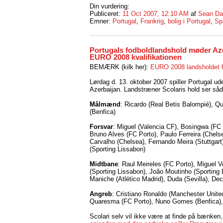
Din vurdering:
Publiceret:
11 Oct 2007, 12:10 AM
af
Sean Da
Emner:
Portugal
,
Frankrig
,
bolig i Portugal
,
Sp
Portugals fodboldlandshold møder Aze
EURO 2008 kvalifikationen
BEMÆRK (kilk her):
EURO 2008 landsholdet f
Lørdag d. 13. oktober 2007 spiller Portugal u
Azerbaijan. Landstræner Scolaris hold ser så
Målmænd
: Ricardo (Real Betis Balompié), Q
(Benfica)
Forsvar
: Miguel (Valencia CF), Bosingwa (FC 
Bruno Alves (FC Porto), Paulo Ferreira (Chels
Carvalho (Chelsea), Fernando Meira (Stuttgart
(Sporting Lissabon)
Midtbane
: Raul Meireles (FC Porto), Miguel V
(Sporting Lissabon), João Moutinho (Sporting 
Maniche (Atlético Madrid), Duda (Sevilla), De
Angreb
: Cristiano Ronaldo (Manchester Unite
Quaresma (FC Porto), Nuno Gomes (Benfica)
Scolari selv vil ikke være at finde på bænken