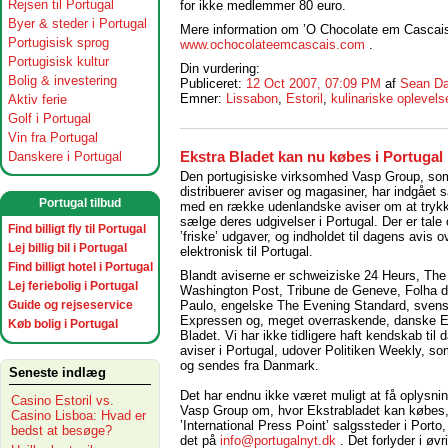
Rejsen til Portugal
for ikke medlemmer 80 euro.
Byer & steder i Portugal
Mere information om ’O Chocolate em Cascais
Portugisisk sprog
www.ochocolateemcascais.com
.
Portugisisk kultur
Din vurdering:
Bolig & investering
Publiceret:
12 Oct 2007, 07:09 PM
af
Sean Da
Emner:
Lissabon
,
Estoril
,
kulinariske oplevels
Aktiv ferie
Golf i Portugal
Vin fra Portugal
Danskere i Portugal
Ekstra Bladet kan nu købes i Portugal
Den portugisiske virksomhed Vasp Group, som
distribuerer aviser og magasiner, har indgået
Portugal tilbud
med en række udenlandske aviser om at tryk
sælge deres udgivelser i Portugal. Der er tale
Find billigt fly til Portugal
’friske’ udgaver, og indholdet til dagens avis o
Lej billig bil i Portugal
elektronisk til Portugal.
Find billigt hotel i Portugal
Blandt aviserne er schweiziske 24 Heurs, The
Lej feriebolig i Portugal
Washington Post, Tribune de Geneve, Folha 
Guide og rejseservice
Paulo, engelske The Evening Standard, sven
Expressen og, meget overraskende, danske E
Køb bolig i Portugal
Bladet. Vi har ikke tidligere haft kendskab til
aviser i Portugal, udover Politiken Weekly, s
og sendes fra Danmark.
Seneste indlæg
Det har endnu ikke været muligt at få oplysnin
Casino Estoril vs.
Vasp Group om, hvor Ekstrabladet kan købes, 
Casino Lisboa: Hvad er
’International Press Point’ salgssteder i Port
bedst at besøge?
det på
info@portugalnyt.dk
. Det forlyder i øv