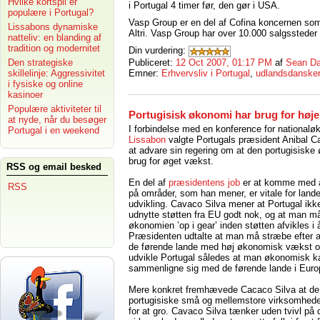
Hvilke kortspil er
i Portugal 4 timer før, den gør i USA.
populære i Portugal?
Vasp Group er en del af Cofina koncernen som 
Lissabons dynamiske
Altri. Vasp Group har over 10.000 salgssteder 
natteliv: en blanding af
tradition og modernitet
Din vurdering:
Publiceret:
12 Oct 2007, 01:17 PM
af
Sean Da
Den strategiske
Emner:
Erhvervsliv i Portugal
,
udlandsdansker
skillelinje: Aggressivitet
i fysiske og online
kasinoer
Populære aktiviteter til
Portugisisk økonomi har brug for høj
at nyde, når du besøger
I forbindelse med en konference for nationalø
Portugal i en weekend
Lissabon
valgte Portugals præsident Anibal C
at advare sin regering om at den portugisiske
brug for øget vækst.
RSS og email besked
En del af
præsidentens job
er at komme med a
RSS
på områder, som han mener, er vitale for land
udvikling. Cavaco Silva mener at Portugal ikke
udnytte støtten fra EU godt nok, og at man må
økonomien ’op i gear’ inden støtten afvikles i 
Præsidenten udtalte at man må stræbe efter at
de førende lande med høj økonomisk vækst o
udvikle Portugal således at man økonomisk k
sammenligne sig med de førende lande i Euro
Mere konkret fremhævede Cacaco Silva at de
portugisiske små og mellemstore virksomhede
for at gro. Cavaco Silva tænker uden tvivl på