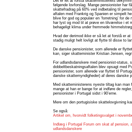
Det er let at forstå skatteministeriets bekymri
følgende lovforslag. Mange pensionister har få
skattefradrag på 60% ved indbetaling til pensi
aftalen med Frankrig og Spanien er simpelt he
blive for god og populær en ’forretning’ for d
har lyst og mod til at prøve en tilværelse i et 
behageligt klima under fremmede himmelstrøg
Hvad der derimod ikke er så let at forstå er 
stadig muligt helt lovligt at flytte til disse t
De danske pensionister, som allerede er flyttet
kan, siger skatteminister Kristian Jensen, reg
For udlandsdanskere med pensionist-status, som
dobbeltbeskatningsaftalen blev opsagt med Por
pensionister, som allerede var flyttet til Portuga
danske skattemyndigheder) af deres danske p
Med skatteministerens nyeste tiltag kan man fri
mange at han er bange for at indføre de regler
pensionister i Portugal sidst i 90’erne.
Mere om den portugisiske skattelovgivning ka
Se også:
Artikel om, hvorvidt folketingsvalget i novemb
Indlæg i Portugal Forum om skat af pension,
udlandsdanskere