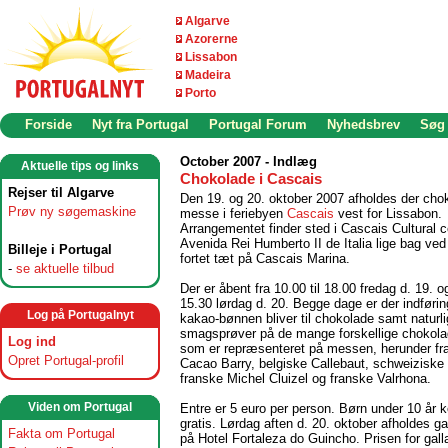
Algarve
Azorerne
Lissabon
Madeira
Porto
Forside
Nyt fra Portugal
Portugal Forum
Nyhedsbrev
Søg
October 2007 - Indlæg
Aktuelle tips og links
Chokolade i Cascais
Rejser til Algarve
Den 19. og 20. oktober 2007 afholdes der cho
Prøv ny søgemaskine
messe i feriebyen
Cascais
vest for Lissabon.
Arrangementet finder sted i Cascais Cultural c
Avenida Rei Humberto II de Italia lige bag ved
Billeje i Portugal
fortet tæt på Cascais Marina.
-
se aktuelle tilbud
Der er åbent fra 10.00 til 18.00 fredag d. 19. og
15.30 lørdag d. 20. Begge dage er der indførin
Log på Portugalnyt
kakao-bønnen bliver til chokolade samt naturli
smagsprøver på de mange forskellige chokola
Log ind
som er repræsenteret på messen, herunder fr
Opret Portugal-profil
Cacao Barry, belgiske Callebaut, schweiziske 
franske Michel Cluizel og franske Valrhona.
Viden om Portugal
Entre er 5 euro per person. Børn under 10 år
gratis. Lørdag aften d. 20. oktober afholdes g
Fakta om Portugal
på Hotel Fortaleza do Guincho. Prisen for ga