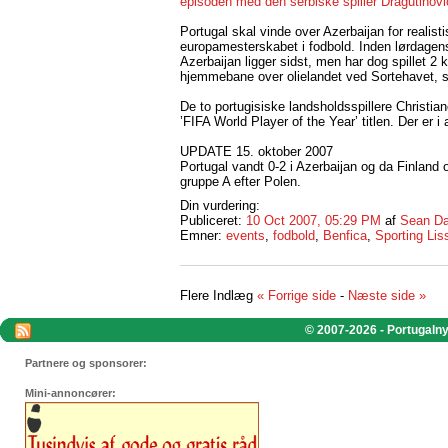
episoden med den serbiske spiller Dragutinovi
Portugal skal vinde over Azerbaijan for realisti
europamesterskabet i fodbold. Inden lørdagen
Azerbaijan ligger sidst, men har dog spillet 2
hjemmebane over olielandet ved Sortehavet, s
De to portugisiske landsholdsspillere Christia
’FIFA World Player of the Year’ titlen. Der er i
UPDATE 15. oktober 2007
Portugal vandt 0-2 i Azerbaijan og da Finland o
gruppe A efter Polen.
Din vurdering:
Publiceret:
10 Oct 2007, 05:29 PM
af
Sean Da
Emner:
events
,
fodbold
,
Benfica
,
Sporting Li
Flere Indlæg
« Forrige side
-
Næste side »
© 2007-2026 - Portugalnyt
Partnere og sponsorer:
Mini-annoncører: