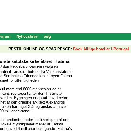
 Forum
Nyhedsbrev
Søg
BESTIL ONLINE OG SPAR PENGE:
Book billige hoteller i Portugal
ørste katolske kirke åbnet i Fatima
f den katolske kirkes næsthøjeste
rdinal Tarcisio Bertone fra Vatikanstaten i
e Santissima Trindade kirke i byen Fatima
åbnet for offentligheden.
s til mere end 8600 mennesker og er
irkens repræsentanter den 4. største
 verden. Bygningen er opført i hvid beton
gnet af den græske arkitekt Alexandros
elsen har taget 3 år og anslås at have
0 millioner kroner.
 de kendteste steder for tilhængere af den
e lokale myndigheder mener at Fatima
er henved 4 millioner besøgende. Fatima’s