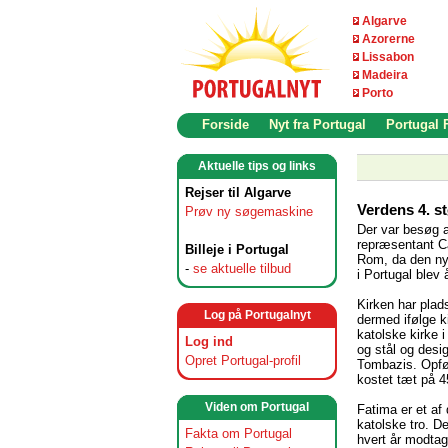
Algarve
Azorerne
Lissabon
Madeira
Porto
Forside
Nyt fra Portugal
Portugal
Aktuelle tips og links
Rejser til Algarve
Verdens 4. st
Prøv ny søgemaskine
Der var besøg a
repræsentant Ca
Billeje i Portugal
Rom, da den ny
-
se aktuelle tilbud
i Portugal blev 
Kirken har plad
Log på Portugalnyt
dermed ifølge k
katolske kirke i
Log ind
og stål og desi
Opret Portugal-profil
Tombazis. Opfør
kostet tæt på 45
Viden om Portugal
Fatima er et af
katolske tro. D
Fakta om Portugal
hvert år modtag