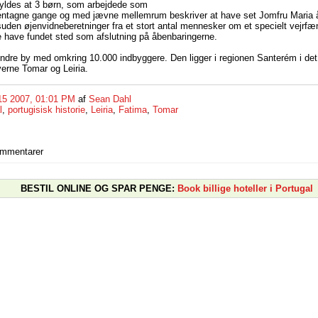
ldes at 3 børn, som arbejdede som
gentagne gange og med jævne mellemrum beskriver at have set Jomfru Maria å
uden øjenvidneberetninger fra et stort antal mennesker om et specielt vejr
le have fundet sted som afslutning på åbenbaringerne.
ndre by med omkring 10.000 indbyggere. Den ligger i regionen Santerém i det
yerne Tomar og Leiria.
15 2007, 01:01 PM
af
Sean Dahl
l
,
portugisisk historie
,
Leiria
,
Fatima
,
Tomar
ommentarer
BESTIL ONLINE OG SPAR PENGE:
Book billige hoteller i Portugal