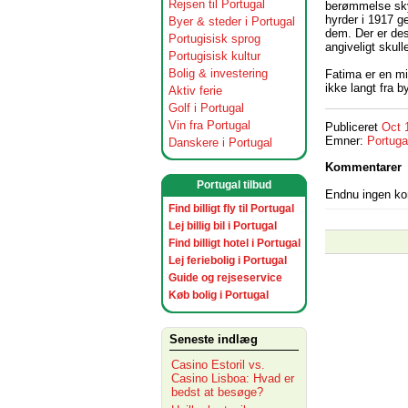
Rejsen til Portugal
berømmelse sky
hyrder i 1917 
Byer & steder i Portugal
dem. Der er des
Portugisisk sprog
angiveligt skul
Portugisisk kultur
Bolig & investering
Fatima er en mi
ikke langt fra b
Aktiv ferie
Golf i Portugal
Vin fra Portugal
Publiceret
Oct 
Emner:
Portuga
Danskere i Portugal
Kommentarer
Portugal tilbud
Endnu ingen k
Find billigt fly til Portugal
Lej billig bil i Portugal
Find billigt hotel i Portugal
Lej feriebolig i Portugal
Guide og rejseservice
Køb bolig i Portugal
Seneste indlæg
Casino Estoril vs.
Casino Lisboa: Hvad er
bedst at besøge?