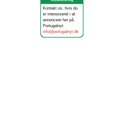
Annoncering
Kontakt os, hvis du
er interesseret i at
annoncere her på
Portugalnyt:
info@portugalnyt.dk