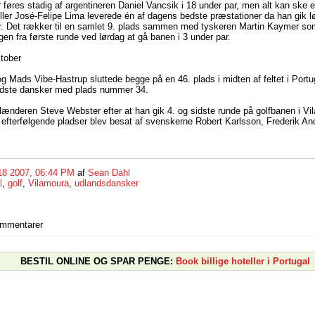
 føres stadig af argentineren Daniel Vancsik i 18 under par, men alt kan ske
iller José-Felipe Lima leverede én af dagens bedste præstationer da han gik l
r. Det rækker til en samlet 9. plads sammen med tyskeren Martin Kaymer som 
gen fra første runde ved lørdag at gå banen i 3 under par.
tober
 Mads Vibe-Hastrup sluttede begge på en 46. plads i midten af feltet i Port
dste dansker med plads nummer 34.
lænderen Steve Webster efter at han gik 4. og sidste runde på golfbanen i Vil
 efterfølgende pladser blev besat af svenskerne Robert Karlsson, Frederik A
18 2007, 06:44 PM
af
Sean Dahl
l
,
golf
,
Vilamoura
,
udlandsdansker
ommentarer
BESTIL ONLINE OG SPAR PENGE:
Book billige hoteller i Portugal