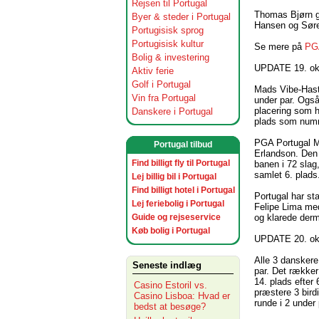
Rejsen til Portugal
Thomas Bjørn gi
Byer & steder i Portugal
Hansen og Søre
Portugisisk sprog
Portugisisk kultur
Se mere på
PG
Bolig & investering
UPDATE 19. ok
Aktiv ferie
Golf i Portugal
Mads Vibe-Hastr
Vin fra Portugal
under par. Ogs
placering som 
Danskere i Portugal
plads som numm
PGA Portugal Ma
Portugal tilbud
Erlandson. Den 
Find billigt fly til Portugal
banen i 72 slag
samlet 6. plads
Lej billig bil i Portugal
Find billigt hotel i Portugal
Portugal har st
Lej feriebolig i Portugal
Felipe Lima me
og klarede derm
Guide og rejseservice
Køb bolig i Portugal
UPDATE 20. ok
Alle 3 danskere
Seneste indlæg
par. Det rækker
14. plads efter 
Casino Estoril vs.
præstere 3 bird
Casino Lisboa: Hvad er
runde i 2 under 
bedst at besøge?