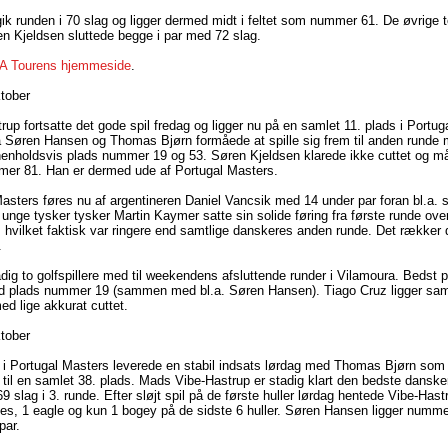
k runden i 70 slag og ligger dermed midt i feltet som nummer 61. De øvrige
n Kjeldsen sluttede begge i par med 72 slag.
A Tourens hjemmeside
.
tober
up fortsatte det gode spil fredag og ligger nu på en samlet 11. plads i Portu
å Søren Hansen og Thomas Bjørn formåede at spille sig frem til anden runde
henholdsvis plads nummer 19 og 53. Søren Kjeldsen klarede ikke cuttet og m
er 81. Han er dermed ude af Portugal Masters.
sters føres nu af argentineren Daniel Vancsik med 14 under par foran bl.a. 
unge tysker tysker Martin Kaymer satte sin solide føring fra første runde ove
, hvilket faktisk var ringere end samtlige danskeres anden runde. Det rækker d
.
adig to golfspillere med til weekendens afsluttende runder i Vilamoura. Bedst 
d plads nummer 19 (sammen med bl.a. Søren Hansen). Tiago Cruz ligger sa
ed lige akkurat cuttet.
tober
 i Portugal Masters leverede en stabil indsats lørdag med Thomas Bjørn som
 til en samlet 38. plads. Mads Vibe-Hastrup er stadig klart den bedste dansk
69 slag i 3. runde. Efter sløjt spil på de første huller lørdag hentede Vibe-Hast
ies, 1 eagle og kun 1 bogey på de sidste 6 huller. Søren Hansen ligger numme
par.