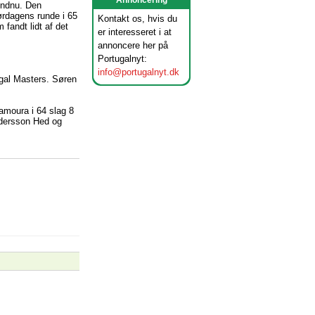
Annoncering
 endnu. Den
ørdagens runde i 65
Kontakt os, hvis du
fandt lidt af det
er interesseret i at
annoncere her på
Portugalnyt:
info@portugalnyt.dk
ugal Masters. Søren
amoura i 64 slag 8
ndersson Hed og