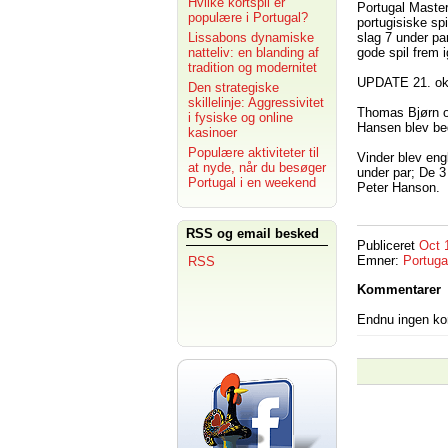
Hvilke kortspil er
Portugal Master
populære i Portugal?
portugisiske sp
slag 7 under pa
Lissabons dynamiske
gode spil frem i
natteliv: en blanding af
tradition og modernitet
UPDATE 21. ok
Den strategiske
skillelinje: Aggressivitet
Thomas Bjørn og
i fysiske og online
Hansen blev be
kasinoer
Populære aktiviteter til
Vinder blev eng
at nyde, når du besøger
under par; De 3
Portugal i en weekend
Peter Hanson.
RSS og email besked
Publiceret
Oct 
Emner:
Portuga
RSS
Kommentarer
Endnu ingen k