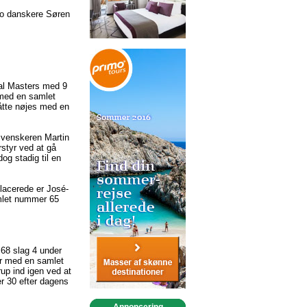
 to danskere Søren
gal Masters med 9
 med en samlet
åtte nøjes med en
svenskeren Martin
rstyr ved at gå
og stadig til en
placerede er José-
mlet nummer 65
 68 slag 4 under
er med en samlet
rup ind igen ved at
r 30 efter dagens