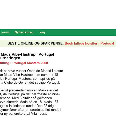
 Forum
Nyhedsbrev
Søg
BESTIL ONLINE OG SPAR PENGE:
Book billige hoteller i Portugal
r Mads Vibe-Hastrup i Portugal
turneringen
tilling i Portugal Masters 2008
elt at have vundet Open de Madrid i sidste
ske Mads Vibe-Hastrup som nummer 18
nde i Portugal Masters, som spilles på
ia Clube de Golfe i det sydlige Portugal.
 bedst placerede dansker. Måske er det
gt, da Portugal på det nærmeste er Vibe-
ebane. Med 5 birdier på golfbanen i
arve sluttede Mads på en 18. plads i 67
dagens indledende runde. Den 22-årige
aymer fører efter en særdeles flot runde i
t er ny banerekord på Vilamoura.