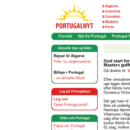
Algarve
Azorerne
Lissabon
Madeira
Porto
Forside
Nyt fra Portugal
Portugal
Aktuelle tips og links
Rejser til Algarve
God start fo
Prøv ny søgemaskine
Masters golf
Gå direkte til:
S
Billeje i Portugal
-
se aktuelle tilbud
Efter sensation
uge ligger dan
efter første ru
Log på Portugalnyt
Oceanica Victor
Log ind
Det gør ham til
Opret Portugal-profil
ikke så underli
Hastrups hjemm
Vilamoura i Alg
Viden om Portugal
salg efter tors
tysker Martin K
Fakta om Portugal
61 slag, hvilke