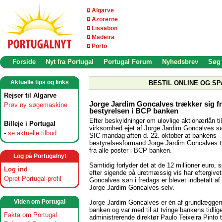
Algarve
Azorerne
Lissabon
Madeira
Porto
Forside
Nyt fra Portugal
Portugal Forum
Nyhedsbrev
Søg
Aktuelle tips og links
BESTIL ONLINE OG SP
Rejser til Algarve
Jorge Jardim Goncalves trækker sig f
Prøv ny søgemaskine
bestyrelsen i BCP banken
Efter beskyldninger om ulovlige aktionærlån ti
Billeje i Portugal
virksomhed ejet af Jorge Jardim Goncalves sø
-
se aktuelle tilbud
SIC mandag aften d. 22. oktober at bankens
bestyrelsesformand Jorge Jardim Goncalves t
fra alle poster i BCP banken.
Log på Portugalnyt
Samtidig forlyder det at de 12 millioner euro
Log ind
efter sigende på uretmæssig vis har eftergive
Opret Portugal-profil
Goncalves søn i fredags er blevet indbetalt af
Jorge Jardim Goncalves selv.
Viden om Portugal
Jorge Jardim Goncalves er én af grundlægge
banken og var med til at tvinge bankens tidlig
Fakta om Portugal
administrerende direktør Paulo Teixeira Pinto ti