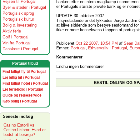
Rejsen til Portugal
banken efter en intern magtkamp i sommeren
er Portugals største private bank og er notere
Byer & steder i Portugal
Portugisisk sprog
UPDATE 30. oktober 2007
Portugisisk kultur
Tilsyneladende er det lykkedes Jorge Jardim 
at blive siddende som bestyrelsesformand for
Bolig & investering
ikke er mere konsekvens i toppen af portugisis
Aktiv ferie
Golf i Portugal
Vin fra Portugal
Publiceret
Oct 22 2007, 10:54 PM
af
Sean Da
Emner:
Portugal
,
Erhvervsliv i Portugal
,
Euron
Danskere i Portugal
Kommentarer
Portugal tilbud
Endnu ingen kommentarer
Find billigt fly til Portugal
Lej billig bil i Portugal
BESTIL ONLINE OG SP
Find billigt hotel i Portugal
Lej feriebolig i Portugal
Guide og rejseservice
Køb bolig i Portugal
Seneste indlæg
Casino Estoril vs.
Casino Lisboa: Hvad er
bedst at besøge?