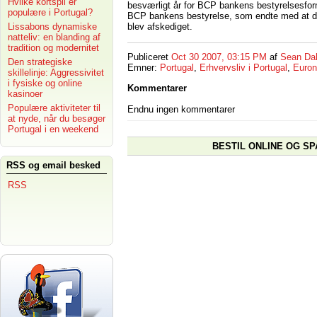
Hvilke kortspil er
besværligt år for BCP bankens bestyrelsesfo
populære i Portugal?
BCP bankens bestyrelse, som endte med at den
blev afskediget.
Lissabons dynamiske
natteliv: en blanding af
tradition og modernitet
Publiceret
Oct 30 2007, 03:15 PM
af
Sean Da
Den strategiske
Emner:
Portugal
,
Erhvervsliv i Portugal
,
Euron
skillelinje: Aggressivitet
i fysiske og online
Kommentarer
kasinoer
Populære aktiviteter til
Endnu ingen kommentarer
at nyde, når du besøger
Portugal i en weekend
BESTIL ONLINE OG SP
RSS og email besked
RSS