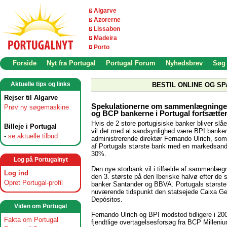
Algarve
Azorerne
Lissabon
Madeira
Porto
Forside
Nyt fra Portugal
Portugal Forum
Nyhedsbrev
Søg
Aktuelle tips og links
BESTIL ONLINE OG SP
Rejser til Algarve
Spekulationerne om sammenlægningen
Prøv ny søgemaskine
og BCP bankerne i Portugal fortsætte
Hvis de 2 store portugisiske banker bliver sl
Billeje i Portugal
vil det med al sandsynlighed være BPI banke
-
se aktuelle tilbud
administrerende direktør Fernando Ulrich, som 
af Portugals største bank med en markedsand
30%.
Log på Portugalnyt
Den nye storbank vil i tilfælde af sammenlægn
Log ind
den 3. største på den Iberiske halvø efter de
Opret Portugal-profil
banker Santander og BBVA. Portugals største
nuværende tidspunkt den statsejede Caixa Ge
Depósitos.
Viden om Portugal
Fernando Ulrich og BPI modstod tidligere i 20
Fakta om Portugal
fjendtlige overtagelsesforsøg fra BCP Millen