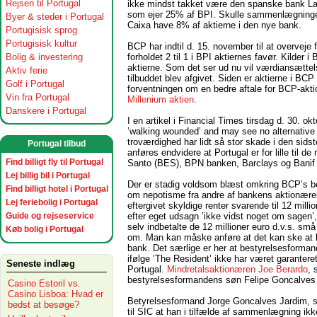
Rejsen til Portugal
ikke mindst takket være den spanske bank La
som ejer 25% af BPI. Skulle sammenlægningen b
Byer & steder i Portugal
Caixa have 8% af aktierne i den nye bank.
Portugisisk sprog
Portugisisk kultur
BCP har indtil d. 15. november til at overveje 
forholdet 2 til 1 i BPI aktiernes favør. Kilder 
Bolig & investering
aktierne. Som det ser ud nu vil værdiansætte
Aktiv ferie
tilbuddet blev afgivet. Siden er aktierne i BC
Golf i Portugal
forventningen om en bedre aftale for BCP-ak
Vin fra Portugal
Millenium aktien
.
Danskere i Portugal
I en artikel i Financial Times tirsdag d. 30. 
’walking wounded’ and may see no alternative
troværdighed har lidt så stor skade i den si
Portugal tilbud
anføres endvidere at Portugal er for lille til
Find billigt fly til Portugal
Santo (BES), BPN banken, Barclays og Banif b
Lej billig bil i Portugal
Der er stadig voldsom blæst omkring BCP’s b
Find billigt hotel i Portugal
om nepotisme fra andre af bankens aktionærer
Lej feriebolig i Portugal
eftergivet skyldige renter svarende til 12 mil
efter eget udsagn ’ikke vidst noget om sagen’
Guide og rejseservice
selv indbetalte de 12 millioner euro d.v.s. sm
Køb bolig i Portugal
om. Man kan måske anføre at det kan ske at l
bank. Det særlige er her at bestyrelsesforman
ifølge ’The Resident’ ikke har været garanteret
Seneste indlæg
Portugal.
Mindretalsaktionæren Joe Berardo
, 
bestyrelsesformandens søn Felipe Goncalves a
Casino Estoril vs.
Casino Lisboa: Hvad er
Betyrelsesformand Jorge Goncalves Jardim, s
bedst at besøge?
til SIC at han i tilfælde af sammenlægning ik