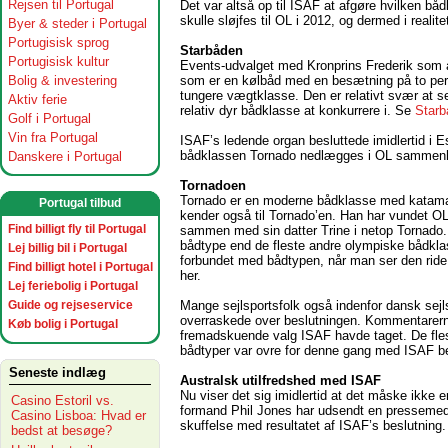
Rejsen til Portugal
Det var altså op til ISAF at afgøre hvilken bå
skulle sløjfes til OL i 2012, og dermed i realit
Byer & steder i Portugal
Portugisisk sprog
Starbåden
Portugisisk kultur
Events-udvalget med Kronprins Frederik som 
som er en kølbåd med en besætning på to perso
Bolig & investering
tungere vægtklasse. Den er relativt svær at s
Aktiv ferie
relativ dyr bådklasse at konkurrere i. Se
Starb
Golf i Portugal
Vin fra Portugal
ISAF’s ledende organ besluttede imidlertid i Est
bådklassen Tornado nedlægges i OL samme
Danskere i Portugal
Tornadoen
Tornado er en moderne bådklasse med katamar
Portugal tilbud
kender også til Tornado’en. Han har vundet OL 
Find billigt fly til Portugal
sammen med sin datter Trine i netop Tornado. 
bådtype end de fleste andre olympiske bådklas
Lej billig bil i Portugal
forbundet med bådtypen, når man ser den rid
Find billigt hotel i Portugal
her.
Lej feriebolig i Portugal
Mange sejlsportsfolk også indenfor dansk sejl
Guide og rejseservice
overraskede over beslutningen. Kommentarerne 
Køb bolig i Portugal
fremadskuende valg ISAF havde taget. De fles
bådtyper var ovre for denne gang med ISAF bes
Seneste indlæg
Australsk utilfredshed med ISAF
Nu viser det sig imidlertid at det måske ikke e
Casino Estoril vs.
formand Phil Jones har udsendt en pressemedd
Casino Lisboa: Hvad er
skuffelse med resultatet af ISAF’s beslutning.
bedst at besøge?