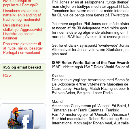
Hvilke kortspil er
Phil Jones er én af sejlsportens ’tunge drenge’
populære i Portugal?
man sløjfer en bådtype med stor appeal til 
Tornadoen kan være med til at redde internati
Lissabons dynamiske
fra OL via de penge som tjenes på TV-rettighe
natteliv: en blanding af
tradition og modernitet
Ydermere angriber Phil Jones den måde afstem
Den strategiske
at nogen af de 39 delegerede med midre godt ke
skillelinje: Aggressivitet
for i den sidste og afgørende afstemning om
i fysiske og online
mænd’ i ISAF kan påvirkes til at overveje der
kasinoer
Populære aktiviteter til
Set fra et dansk synspunkt ’overlevede’ Jonas
at nyde, når du besøger
Alternativet for Jonas ville være Starbåden, s
Portugal i en weekend
plan med.
ISAF Rolex World Sailor of the Year Award
ISAF uddelte også ISAF Rolex World Sailor of t
RSS og email besked
RSS
Kvinder:
Den britiske ynglinge besætning med Sarah A
De 3-dobbelte 470’er VM-mestre Marcelien de
Claire Leroy, Frankrig, Match Racing skipper f
Evi van Acker, Belgien i Laser Radial
Mænd:
Americans Cup veteran
på ’Alinghi’
Ed Baird,
Trimaran sejler Frank Cammas, Frankrig
Farr 40 mester og ejer af ’Onorato’, Vincenzo 
Star båd mandskabet Robert Scheidt og Bruno
International Moth sejler Rohan Veal, Australi