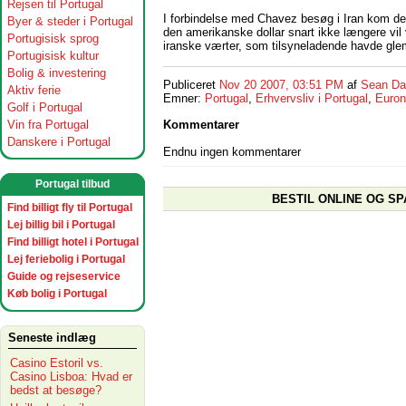
Rejsen til Portugal
I forbindelse med Chavez besøg i Iran kom de
Byer & steder i Portugal
den amerikanske dollar snart ikke længere vil 
Portugisisk sprog
iranske værter, som tilsyneladende havde glem
Portugisisk kultur
Bolig & investering
Publiceret
Nov 20 2007, 03:51 PM
af
Sean Da
Aktiv ferie
Emner:
Portugal
,
Erhvervsliv i Portugal
,
Euron
Golf i Portugal
Vin fra Portugal
Kommentarer
Danskere i Portugal
Endnu ingen kommentarer
Portugal tilbud
BESTIL ONLINE OG SP
Find billigt fly til Portugal
Lej billig bil i Portugal
Find billigt hotel i Portugal
Lej feriebolig i Portugal
Guide og rejseservice
Køb bolig i Portugal
Seneste indlæg
Casino Estoril vs.
Casino Lisboa: Hvad er
bedst at besøge?