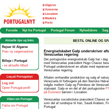
Algarve
Azorerne
Lissabon
Madeira
Porto
Forside
Nyt fra Portugal
Portugal Forum
Nyhedsbrev
Søg
Aktuelle tips og links
BESTIL ONLINE OG SP
Rejser til Algarve
Energiselskabet Galp underskriver aft
Prøv ny søgemaskine
Venezuelas regering
Det portugisiske energiselskab Galp har i dag 
Billeje i Portugal
med Venezuelas præsident Hugo Chavez besø
-
se aktuelle tilbud
Portugal underskrevet en aftale med repræsent
Venezuelas regering.
Log på Portugalnyt
Aftalen omhandler produktion og salg af natur
Venezuela til forbrugere på den Iberiske Halvø
Log ind
indgås mellem Galp og Petroleos de Venezuel
Opret Portugal-profil
statsejet. Galp er en del af det portugisiske
PS
på Euronext
børsen i Lissabon.
Viden om Portugal
Venezuelas socialistiske præsident Chavez er 
som del af rundrejse til Iran, Saudi Arabien, F
Fakta om Portugal
Portugal.