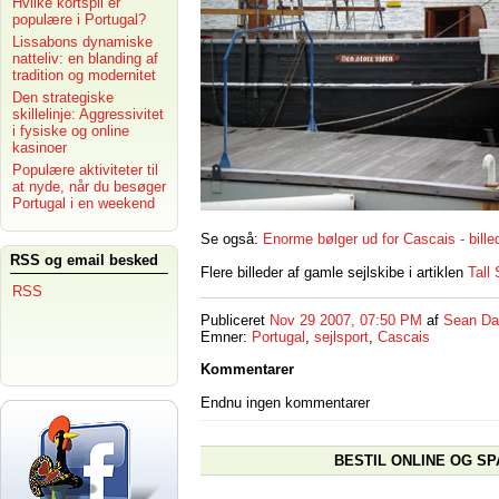
Hvilke kortspil er
populære i Portugal?
Lissabons dynamiske
natteliv: en blanding af
tradition og modernitet
Den strategiske
skillelinje: Aggressivitet
i fysiske og online
kasinoer
Populære aktiviteter til
at nyde, når du besøger
Portugal i en weekend
Se også:
Enorme bølger ud for Cascais - bille
RSS og email besked
Flere billeder af gamle sejlskibe i artiklen
Tall
RSS
Publiceret
Nov 29 2007, 07:50 PM
af
Sean Da
Emner:
Portugal
,
sejlsport
,
Cascais
Kommentarer
Endnu ingen kommentarer
BESTIL ONLINE OG SP