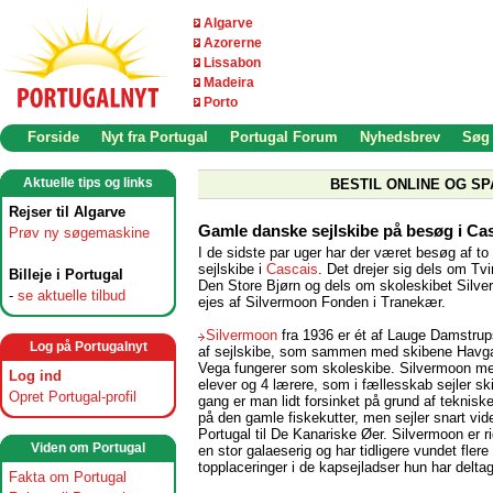
Algarve
Azorerne
Lissabon
Madeira
Porto
Forside
Nyt fra Portugal
Portugal Forum
Nyhedsbrev
Søg
Aktuelle tips og links
BESTIL ONLINE OG SP
Rejser til Algarve
Gamle danske sejlskibe på besøg i Ca
Prøv ny søgemaskine
I de sidste par uger har der været besøg af t
sejlskibe i
Cascais
. Det drejer sig dels om Tvi
Billeje i Portugal
Den Store Bjørn og dels om skoleskibet Silv
-
se aktuelle tilbud
ejes af Silvermoon Fonden i Tranekær.
Silvermoon
fra 1936 er ét af Lauge Damstrups 
Log på Portugalnyt
af sejlskibe, som sammen med skibene Havg
Vega fungerer som skoleskibe. Silvermoon me
Log ind
elever og 4 lærere, som i fællesskab sejler sk
Opret Portugal-profil
gang er man lidt forsinket på grund af teknisk
på den gamle fiskekutter, men sejler snart vide
Portugal til De Kanariske Øer. Silvermoon er 
Viden om Portugal
en stor galaeserig og har tidligere vundet flere
topplaceringer i de kapsejladser hun har deltag
Fakta om Portugal