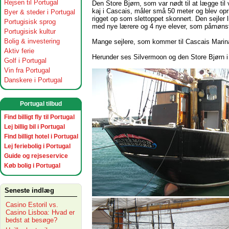
Rejsen til Portugal
Den Store Bjørn, som var nødt til at lægge til
kaj i Cascais, måler små 50 meter og blev oprin
Byer & steder i Portugal
rigget op som slettoppet skonnert. Den sejler 
Portugisisk sprog
med nye lærere og 4 nye elever, som påmønst
Portugisisk kultur
Bolig & investering
Mange sejlere, som kommer til Cascais Mar
Aktiv ferie
Herunder ses Silverm
oon og den Store Bjørn 
Golf i Portugal
Vin fra Portugal
Danskere i Portugal
Portugal tilbud
Find billigt fly til Portugal
Lej billig bil i Portugal
Find billigt hotel i Portugal
Lej feriebolig i Portugal
Guide og rejseservice
Køb bolig i Portugal
Seneste indlæg
Casino Estoril vs.
Casino Lisboa: Hvad er
bedst at besøge?