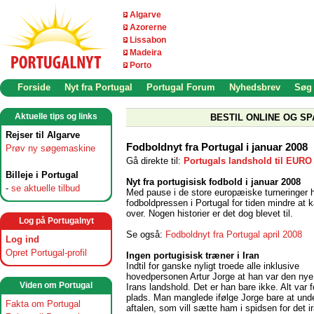
Algarve
Azorerne
Lissabon
Madeira
Porto
Forside
Nyt fra Portugal
Portugal Forum
Nyhedsbrev
Søg
Aktuelle tips og links
BESTIL ONLINE OG SP
Rejser til Algarve
Fodboldnyt fra Portugal i januar 2008
Prøv ny søgemaskine
Gå direkte til:
Portugals landshold til EURO
Billeje i Portugal
Nyt fra portugisisk fodbold i januar 2008
-
se aktuelle tilbud
Med pause i de store europæiske turneringer 
fodboldpressen i Portugal for tiden mindre at k
over. Nogen historier er det dog blevet til.
Log på Portugalnyt
Se også:
Fodboldnyt fra Portugal april 2008
Log ind
Opret Portugal-profil
Ingen portugisisk træner i Iran
Indtil for ganske nyligt troede alle inklusive
hovedpersonen Artur Jorge at han var den nye
Viden om Portugal
Irans landshold. Det er han bare ikke. Alt var 
plads. Man manglede ifølge Jorge bare at und
Fakta om Portugal
aftalen, som vill sætte ham i spidsen for det i