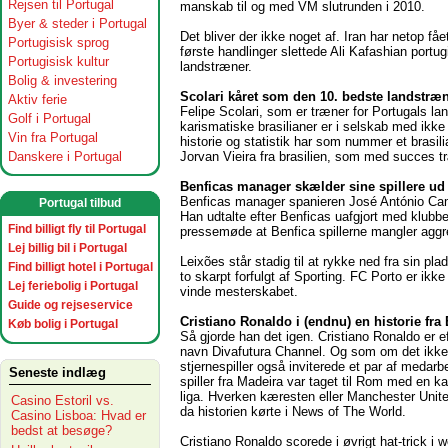
Rejsen til Portugal
manskab til og med VM slutrunden i 2010.
Byer & steder i Portugal
Det bliver der ikke noget af. Iran har netop f
Portugisisk sprog
første handlinger slettede Ali Kafashian portug
Portugisisk kultur
landstræner.
Bolig & investering
Scolari kåret som den 10. bedste landstræn
Aktiv ferie
Felipe Scolari, som er træner for Portugals la
Golf i Portugal
karismatiske brasilianer er i selskab med ikke
Vin fra Portugal
historie og statistik har som nummer et brasil
Jorvan Vieira fra brasilien, som med succes t
Danskere i Portugal
Benficas manager skælder sine spillere ud o
Benficas manager spanieren José António Camac
Portugal tilbud
Han udtalte efter Benficas uafgjort med klubbe
Find billigt fly til Portugal
pressemøde at Benfica spillerne mangler aggre
Lej billig bil i Portugal
Leixões står stadig til at rykke ned fra sin p
Find billigt hotel i Portugal
to skarpt forfulgt af Sporting. FC Porto er ik
Lej feriebolig i Portugal
vinde mesterskabet.
Guide og rejseservice
Cristiano Ronaldo i (endnu) en historie fra
Køb bolig i Portugal
Så gjorde han det igen. Cristiano Ronaldo er e
navn Divafutura Channel. Og som om det ikke 
stjernespiller også inviterede et par af meda
Seneste indlæg
spiller fra Madeira var taget til Rom med en k
liga. Hverken kæresten eller Manchester Unit
Casino Estoril vs.
da historien kørte i News of The World.
Casino Lisboa: Hvad er
bedst at besøge?
Cristiano Ronaldo scorede i øvrigt hat-tric