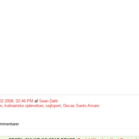
02 2008, 02:46 PM
af
Sean Dahl
on
,
kulinariske oplevelser
,
sejlsport
,
Docas Santo Amaro
ommentarer