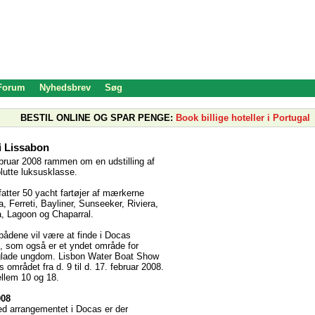
 Forum
Nyhedsbrev
Søg
BESTIL ONLINE OG SPAR PENGE:
Book billige hoteller i Portugal
i Lissabon
ebruar 2008 rammen om en udstilling af
lutte luksusklasse.
fatter 50 yacht fartøjer af mærkerne
, Ferreti, Bayliner, Sunseeker, Riviera,
, Lagoon og Chaparral.
bådene vil være at finde i Docas
, som også er et yndet område for
glade ungdom. Lisbon Water Boat Show
 området fra d. 9 til d. 17. februar 2008.
llem 10 og 18.
008
d arrangementet i Docas er der