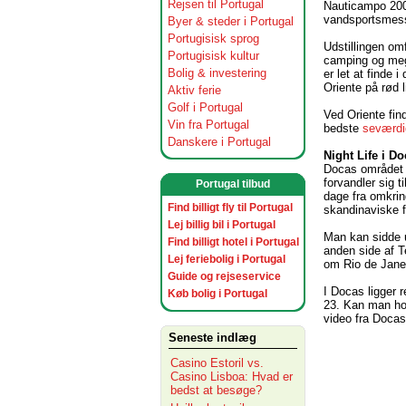
Rejsen til Portugal
Nauticampo 2008
vandsportsmes
Byer & steder i Portugal
Portugisisk sprog
Udstillingen omf
Portugisisk kultur
camping og meget
Bolig & investering
er let at finde
Oriente på rød l
Aktiv ferie
Golf i Portugal
Ved Oriente fi
Vin fra Portugal
bedste
seværdi
Danskere i Portugal
Night Life i D
Docas området i
forvandler sig 
Portugal tilbud
dage fra omkring
Find billigt fly til Portugal
skandinaviske f
Lej billig bil i Portugal
Man kan sidde u
Find billigt hotel i Portugal
anden side af 
Lej feriebolig i Portugal
om Rio de Jane
Guide og rejseservice
I Docas ligger 
Køb bolig i Portugal
23. Kan man hol
video fra Docas
Seneste indlæg
Casino Estoril vs.
Casino Lisboa: Hvad er
bedst at besøge?