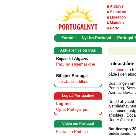
Algarve
Azorerne
Lissabon
Madeira
Porto
Forside
Nyt fra Portugal
Portugal
Aktuelle tips og links
Rejser til Algarve
Luksusbåde 
Prøv ny søgemaskine
Lissabon
er i f
både i den abso
Billeje i Portugal
-
se aktuelle tilbud
Udstillingen om
Pershing, Sessa
Azimut, Bavaria
Log på Portugalnyt
De 30 af yacht 
Log ind
lystbådehavnen
Opret Portugal-profil
Lissabons fest
afholdes i Docas
Der er åbent me
Viden om Portugal
Nauticampo 2
Fakta om Portugal
Sideløbende me