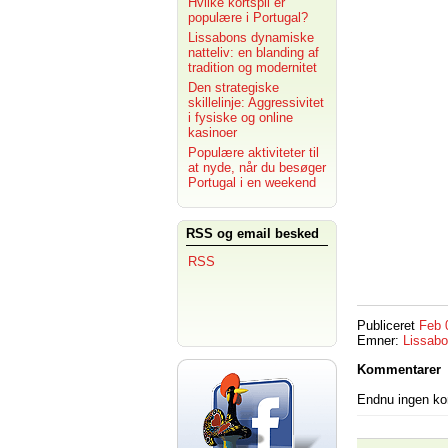
Hvilke kortspil er
populære i Portugal?
Lissabons dynamiske
natteliv: en blanding af
tradition og modernitet
Den strategiske
skillelinje: Aggressivitet
i fysiske og online
kasinoer
Populære aktiviteter til
at nyde, når du besøger
Portugal i en weekend
RSS og email besked
RSS
Publiceret
Feb 
Emner:
Lissab
Kommentarer
Endnu ingen k