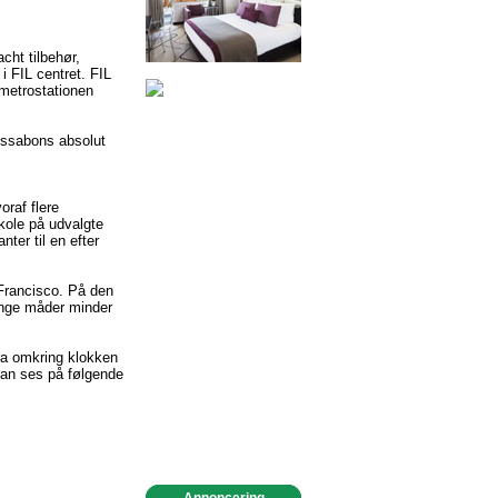
cht tilbehør,
i FIL centret. FIL
 metrostationen
issabons absolut
oraf flere
skole på udvalgte
nter til en efter
 Francisco. På den
ange måder minder
fra omkring klokken
kan ses på følgende