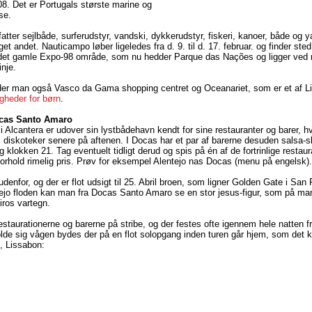
. Det er Portugals største marine og
se.
atter sejlbåde, surferudstyr, vandski, dykkerudstyr, fiskeri, kanoer, både og ya
 andet. Nauticampo løber ligeledes fra d. 9. til d. 17. februar. og finder sted 
 i det gamle Expo-98 område, som nu hedder Parque das Nações og ligger ved
inje.
nder man også Vasco da Gama shopping centret og Oceanariet, som er et af L
gheder for børn
.
ocas Santo Amaro
 Alcantera er udover sin lystbådehavn kendt for sine restauranter og barer, hv
til diskoteker senere på aftenen. I Docas har et par af barerne desuden salsa-
 klokken 21. Tag eventuelt tidligt derud og spis på én af de fortrinlige restaura
orhold rimelig pris. Prøv for eksempel Alentejo nas Docas (menu på engelsk).
denfor, og der er flot udsigt til 25. Abril broen, som ligner Golden Gate i San
Tejo floden kan man fra Docas Santo Amaro se en stor jesus-figur, som på m
iros vartegn.
restaurationerne og barerne på stribe, og der festes ofte igennem hele natten 
de sig vågen bydes der på en flot solopgang inden turen går hjem, som det 
, Lissabon: