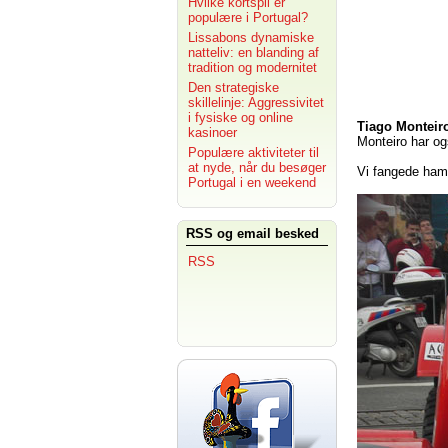
Hvilke kortspil er
populære i Portugal?
Lissabons dynamiske
natteliv: en blanding af
tradition og modernitet
Den strategiske
skillelinje: Aggressivitet
i fysiske og online
Tiago Monteiro
kasinoer
Monteiro har ogs
Populære aktiviteter til
at nyde, når du besøger
Vi fangede ham 
Portugal i en weekend
RSS og email besked
RSS