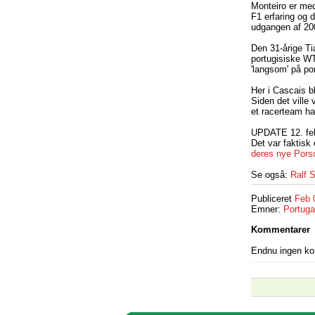
Monteiro er med
F1 erfaring og 
udgangen af 200
Den 31-årige Ti
portugisiske WT
'langsom' på por
Her i Cascais bl
Siden det ville
et racerteam har
UPDATE 12. fe
Det var faktisk
deres nye Por
Se også:
Ralf 
Publiceret
Feb 
Emner:
Portuga
Kommentarer
Endnu ingen k