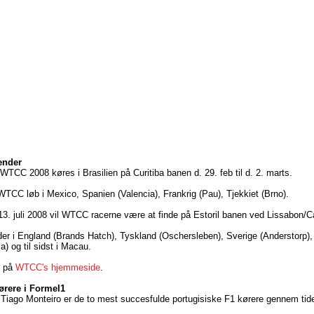
ender
 WTCC 2008 køres i Brasilien på Curitiba banen d. 29. feb til d. 2. marts.
 WTCC løb i Mexico, Spanien (Valencia), Frankrig (Pau), Tjekkiet (Brno).
d. 13. juli 2008 vil WTCC racerne være at finde på Estoril banen ved Lissabon/C
der i England (Brands Hatch), Tyskland (Oschersleben), Sverige (Anderstorp), 
 og til sidst i Macau.
r på
WTCC's hjemmeside
.
ørere i Formel1
Tiago Monteiro er de to mest succesfulde portugisiske F1 kørere gennem tid