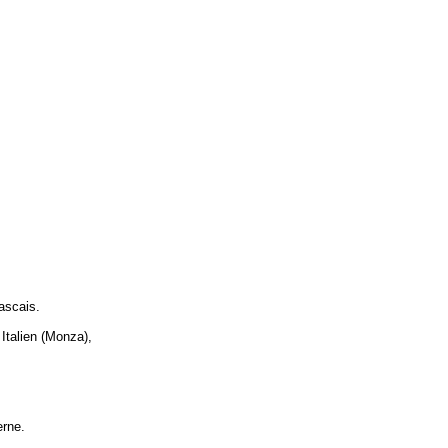
ascais.
Italien (Monza),
erne.