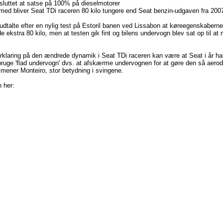
esluttet at satse på 100% på dieselmotorer
med bliver Seat TDi raceren 80 kilo tungere end Seat benzin-udgaven fra 20
udtalte efter en nylig test på Estoril banen ved Lissabon at køreegenskaberne
 ekstra 80 kilo, men at testen gik fint og bilens undervogn blev sat op til a
orklaring på den ændrede dynamik i Seat TDi raceren kan være at Seat i år har
uge 'flad undervogn' dvs. at afskærme undervognen for at gøre den så aer
, mener Monteiro, stor betydning i svingene.
 her: