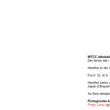
WTCC løbskal
Det første løb i
Herefter er der
Fra d. 11. til 
Herefter køres 
Japan (Okayama)
Se flere detalje
Portugisiske k
Pedry Lamy
og 