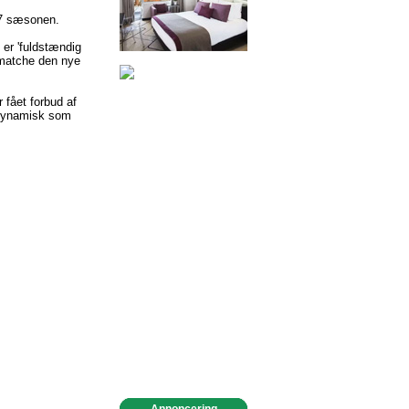
07 sæsonen.
 er 'fuldstændig
t matche den nye
 fået forbud af
odynamisk som