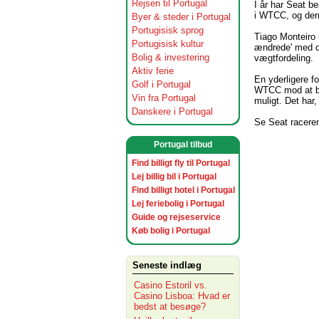
Rejsen til Portugal
I år har Seat b
i WTCC, og der
Byer & steder i Portugal
Portugisisk sprog
Tiago Monteiro 
Portugisisk kultur
ændrede' med de
Bolig & investering
vægtfordeling.
Aktiv ferie
En yderligere f
Golf i Portugal
WTCC mod at br
Vin fra Portugal
muligt. Det har
Danskere i Portugal
Se Seat raceren
Portugal tilbud
Find billigt fly til Portugal
Lej billig bil i Portugal
Find billigt hotel i Portugal
Lej feriebolig i Portugal
Guide og rejseservice
Køb bolig i Portugal
Seneste indlæg
Casino Estoril vs.
Casino Lisboa: Hvad er
bedst at besøge?