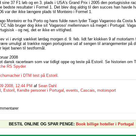
 sine 37 F1 løb og en 3. plads i USA's Grand Prix i 2005 den portugisiske r
de bedste resultater i Formel 1. Det blev dog aldrig til den succes han havde 
6 var der ikke længere plads til Monteiro i Formel 1.
ago Monteiro er fra Porto og hans fulde navn lyder Tiago Vagaroso da Costa M
CC håb bruger dog ikke sit 'Vagaroso' mellemnavn så meget i Portugal. Vaga
tugisisk - og nej, det er ikke en vittighed.
ev vi i øvrigt vækket lørdag morgen d. 9. feb. lidt før klokken 9 af motorlarm 
 være umuligt at trække nogen portugisere ud af sengen til arrangementer på de
 lejet banen til testformål.
bruar 2008
 et dansk racerteam som var tidligt oppe og teste på Estoril. Se historien om
sche RS Spyder
Schumacher i DTM test på Estoril
.
09 2008, 12:44 PM
af
Sean Dahl
l
,
Estoril
,
Kendte personer i Portugal
,
events
,
Cascais
,
motorsport
ommentarer
BESTIL ONLINE OG SPAR PENGE:
Book billige hoteller i Portugal