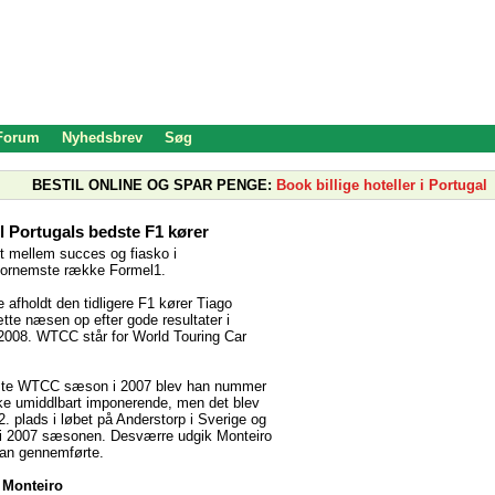
 Forum
Nyhedsbrev
Søg
BESTIL ONLINE OG SPAR PENGE:
Book billige hoteller i Portugal
il Portugals bedste F1 kører
gt mellem succes og fiasko i
fornemste række Formel1.
 afholdt den tidligere F1 kører Tiago
ætte næsen op efter gode resultater i
2008. WTCC står for World Touring Car
rste WTCC sæson i 2007 blev han nummer
kke umiddlbart imponerende, men det blev
2. plads i løbet på Anderstorp i Sverige og
er i 2007 sæsonen. Desværre udgik Monteiro
 han gennemførte.
l Monteiro