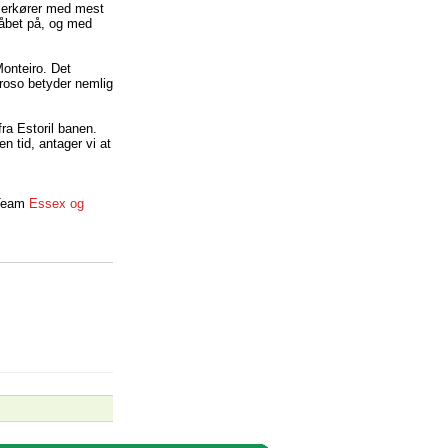
acerkører med mest
håbet på, og med
onteiro. Det
roso betyder nemlig
fra Estoril banen.
n tid, antager vi at
 Team
Essex og