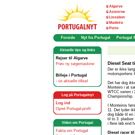
Algarve
Azorerne
Lissabon
Madeira
Porto
Forside
Nyt fra Portugal
Portugal
Aktuelle tips og links
Rejser til Algarve
Diesel Seat t
Prøv ny søgemaskine
Der er ikke lan
motorsportens 
Billeje i Portugal
-
se aktuelle tilbud
Det har dog ikke
Monteiro i at s
WTCC serien i 
Log på Portugalnyt
Championship.
Log ind
I Monteiros fø
Opret Portugal-profil
11. Det lyder i
dog både til en 
til to 3. plads
Viden om Portugal
i flere løb end
Fakta om Portugal
Diesel racer ti