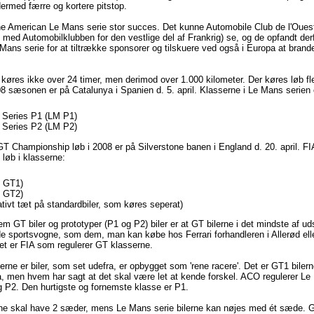
ermed færre og kortere pitstop.
e American Le Mans serie stor succes. Det kunne Automobile Club de l'Oues
med Automobilklubben for den vestlige del af Frankrig) se, og de opfandt der
ans serie for at tiltrække sponsorer og tilskuere ved også i Europa at brand
køres ikke over 24 timer, men derimod over 1.000 kilometer. Der køres løb fle
08 sæsonen er på Catalunya i Spanien d. 5. april. Klasserne i Le Mans serien 
 Series P1 (LM P1)
 Series P2 (LM P2)
GT Championship løb i 2008 er på Silverstone banen i England d. 20. april. F
 løb i klasserne:
 GT1)
 GT2)
ativt tæt på standardbiler, som køres seperat)
m GT biler og prototyper (P1 og P2) biler er at GT bilerne i det mindste af uds
e sportsvogne, som dem, man kan købe hos Ferrari forhandleren i Allerød ell
t er FIA som regulerer GT klasserne.
erne er biler, som set udefra, er opbygget som 'rene racere'. Det er GT1 biler
, men hvem har sagt at det skal være let at kende forskel. ACO regulerer L
 P2. Den hurtigste og fornemste klasse er P1.
ne skal have 2 sæder, mens Le Mans serie bilerne kan nøjes med ét sæde. GT