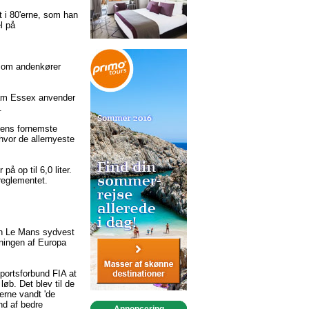
 i 80'erne, som han
l på
 som andenkører
eam Essex anvender
.
iens fornemste
hvor de allernyeste
 op til 6,0 liter.
reglementet.
yen Le Mans sydvest
gningen af Europa
portsforbund FIA at
løb. Det blev til de
erne vandt 'de
nd af bedre