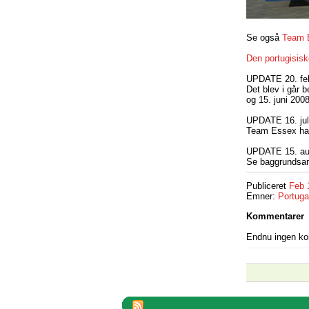
Se også
Team 
Den portugisis
UPDATE 20. feb
Det blev i går 
og 15. juni 200
UPDATE 16. jul
Team Essex har 
UPDATE 15. au
Se baggrundsar
Publiceret
Feb 
Emner:
Portuga
Kommentarer
Endnu ingen k