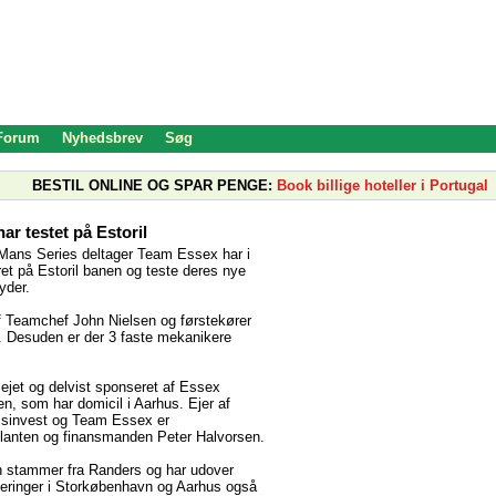
 Forum
Nyhedsbrev
Søg
BESTIL ONLINE OG SPAR PENGE:
Book billige hoteller i Portugal
r testet på Estoril
Mans Series deltager Team Essex har i
t på Estoril banen og teste deres nye
yder.
f Teamchef John Nielsen og førstekører
. Desuden er der 3 faste mekanikere
jet og delvist sponseret af Essex
, som har domicil i Aarhus. Ejer af
sinvest og Team Essex er
anten og finansmanden Peter Halvorsen.
n stammer fra Randers og har udover
eringer i Storkøbenhavn og Aarhus også