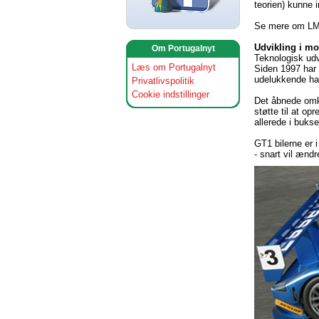
teorien) kunne 
Se mere om LM 
Udvikling i mo
Om Portugalnyt
Teknologisk udv
Læs om Portugalnyt
Siden 1997 har 
udelukkende haf
Privatlivspolitik
Cookie indstillinger
Det åbnede omkr
støtte til at op
allerede i buks
GT1 bilerne er 
- snart vil ænd