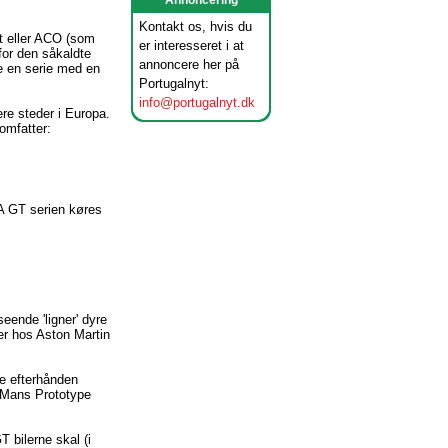
Annoncering
Kontakt os, hvis du
t eller ACO (som
er interesseret i at
for den såkaldte
annoncere her på
e en serie med en
Portugalnyt:
info@portugalnyt.dk
re steder i Europa.
omfatter:
IA GT serien køres
eende 'ligner' dyre
er hos Aston Martin
ne efterhånden
e Mans Prototype
 bilerne skal (i