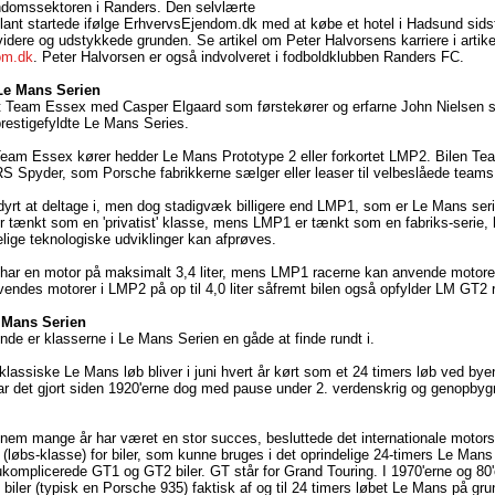
endomssektoren i Randers. Den selvlærte
nt startede ifølge ErhvervsEjendom.dk med at købe et hotel i Hadsund sidst
 videre og udstykkede grunden. Se artikel om Peter Halvorsens karriere i artike
om.dk
. Peter Halvorsen er også indvolveret i fodboldklubben Randers FC.
Le Mans Serien
at Team Essex med Casper Elgaard som førstekører og erfarne John Nielsen
 prestigefyldte Le Mans Series.
eam Essex kører hedder Le Mans Prototype 2 eller forkortet LMP2. Bilen T
S Spyder, som Porsche fabrikkerne sælger eller leaser til velbeslåede teams
yrt at deltage i, men dog stadigvæk billigere end LMP1, som er Le Mans ser
 tænkt som en 'privatist' klasse, mens LMP1 er tænkt som en fabriks-serie, 
ige teknologiske udviklinger kan afprøves.
ar en motor på maksimalt 3,4 liter, mens LMP1 racerne kan anvende motorer på
endes motorer i LMP2 på op til 4,0 liter såfremt bilen også opfylder LM GT2 
 Mans Serien
nde er klasserne i Le Mans Serien en gåde at finde rundt i.
 klassiske Le Mans løb bliver i juni hvert år kørt som et 24 timers løb ved b
har det gjort siden 1920'erne dog med pause under 2. verdenskrig og genopby
nem mange år har været en stor succes, besluttede det internationale motors
 (løbs-klasse) for biler, som kunne bruges i det oprindelige 24-timers Le Mans 
t ukomplicerede GT1 og GT2 biler. GT står for Grand Touring. I 1970'erne og 80'
iler (typisk en Porsche 935) faktisk af og til 24 timers løbet Le Mans på gru