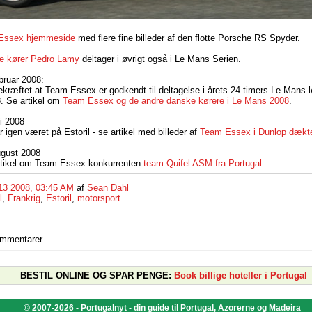
Essex hjemmeside
med flere fine billeder af den flotte Porsche RS Spyder.
ke kører Pedro Lamy
deltager i øvrigt også i Le Mans Serien.
ruar 2008:
bekræftet at Team Essex er godkendt til deltagelse i årets 24 timers Le Mans lø
8. Se artikel om
Team Essex og de andre danske kørere i Le Mans 2008
.
i 2008
igen været på Estoril - se artikel med billeder af
Team Essex i Dunlop dækt
gust 2008
tikel om Team Essex konkurrenten
team Quifel ASM fra Portugal
.
13 2008, 03:45 AM
af
Sean Dahl
l
,
Frankrig
,
Estoril
,
motorsport
ommentarer
BESTIL ONLINE OG SPAR PENGE:
Book billige hoteller i Portugal
© 2007-2026 - Portugalnyt - din guide til Portugal, Azorerne og Madeira