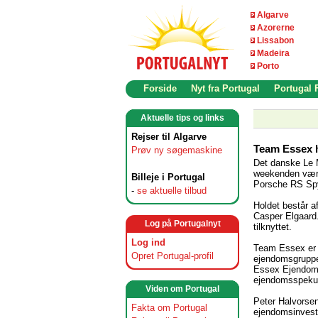
Algarve
Azorerne
Lissabon
Madeira
Porto
Forside
Nyt fra Portugal
Portugal
Aktuelle tips og links
Rejser til Algarve
Team Essex ha
Prøv ny søgemaskine
Det danske Le 
weekenden være
Billeje i Portugal
Porsche RS Sp
-
se aktuelle tilbud
Holdet består a
Casper Elgaard
Log på Portugalnyt
tilknyttet.
Log ind
Team Essex er e
Opret Portugal-profil
ejendomsgruppen
Essex Ejendom
ejendomsspekul
Viden om Portugal
Peter Halvorse
Fakta om Portugal
ejendomsinvest