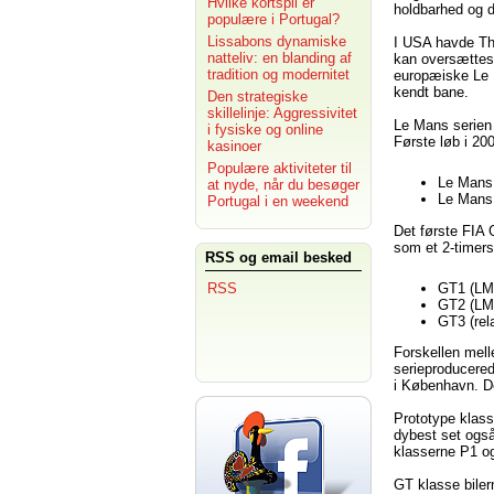
Hvilke kortspil er
holdbarhed og d
populære i Portugal?
Lissabons dynamiske
I USA havde Th
natteliv: en blanding af
kan oversættes 
tradition og modernitet
europæiske Le M
kendt bane.
Den strategiske
skillelinje: Aggressivitet
Le Mans serien 
i fysiske og online
Første løb i 20
kasinoer
Populære aktiviteter til
Le Mans
at nyde, når du besøger
Le Mans
Portugal i en weekend
Det første FIA 
som et 2-timers
RSS og email besked
RSS
GT1 (LM
GT2 (LM
GT3 (rel
Forskellen melle
serieproducered
i København. De
Prototype klass
dybest set også
klasserne P1 og
GT klasse biler