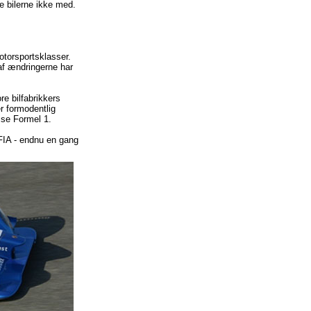
e bilerne ikke med.
otorsportsklasser.
af ændringerne har
re bilfabrikkers
er formodentlig
sse Formel 1.
 FIA - endnu en gang