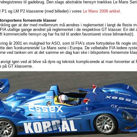
indregistreres til gadebrug. Den slags abstrakte hensyn trækkes Le Mans Seri
P1 og LM P2 klasserne (med billeder) i vores
Le Mans 2008 artikel.
torsportens fornemste klasser
ikling gør at der med mellemrum må ændres i reglementet i langt de fleste m
FIA utallige gange ændret på reglementet i de respektive GT klasser. En del 
t kommercielle hensyn og har fra tid til anden favoriseret visse bilmærke(r).
ing år 2001 en mulighed for ASO, som til FIA's store fortrydelse fik nogle sto
rette den 'konkurrerende' Le Mans serie i Europa. De velbetalte FIA ledere ryst
erne ved tanken om at det samme en dag kan ske i bilsportens fornemste kla
i øvrigt igen ved at blive så dyre og teknisk komplicerede at man forventer at
re på GT klasserne.