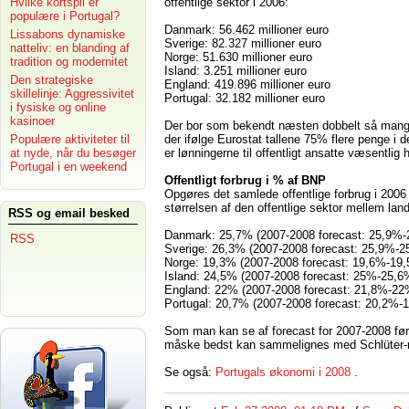
offentlige sektor i 2006:
Hvilke kortspil er
populære i Portugal?
Danmark: 56.462 millioner euro
Lissabons dynamiske
Sverige: 82.327 millioner euro
natteliv: en blanding af
Norge: 51.630 millioner euro
tradition og modernitet
Island: 3.251 millioner euro
Den strategiske
England: 419.896 millioner euro
skillelinje: Aggressivitet
Portugal: 32.182 millioner euro
i fysiske og online
kasinoer
Der bor som bekendt næsten dobbelt så mange
der ifølge Eurostat tallene 75% flere penge i 
Populære aktiviteter til
er lønningerne til offentligt ansatte væsentlig
at nyde, når du besøger
Portugal i en weekend
Offentligt forbrug i % af BNP
Opgøres det samlede offentlige forbrug i 2006
størrelsen af den offentlige sektor mellem lan
RSS og email besked
Danmark: 25,7% (2007-2008 forecast: 25,9%-
RSS
Sverige: 26,3% (2007-2008 forecast: 25,9%-2
Norge: 19,3% (2007-2008 forecast: 19,6%-19
Island: 24,5% (2007-2008 forecast: 25%-25,6
England: 22% (2007-2008 forecast: 21,8%-22
Portugal: 20,7% (2007-2008 forecast: 20,2%-
Som man kan se af forecast for 2007-2008 fører
måske bedst kan sammelignes med Schlüter-reg
Se også:
Portugals økonomi i 2008
.