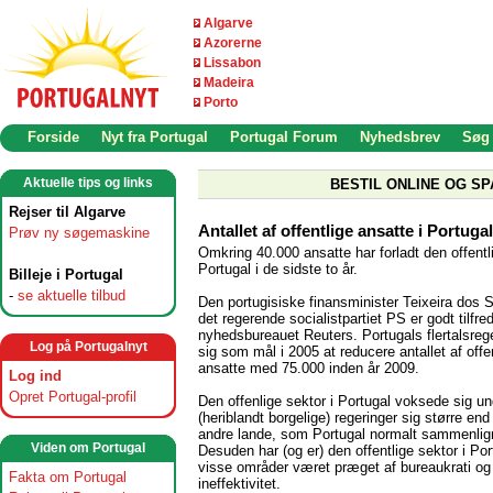
Algarve
Azorerne
Lissabon
Madeira
Porto
Forside
Nyt fra Portugal
Portugal Forum
Nyhedsbrev
Søg
Aktuelle tips og links
BESTIL ONLINE OG SP
Rejser til Algarve
Antallet af offentlige ansatte i Portugal
Prøv ny søgemaskine
Omkring 40.000 ansatte har forladt den offentli
Portugal i de sidste to år.
Billeje i Portugal
-
se aktuelle tilbud
Den portugisiske finansminister Teixeira dos S
det regerende socialistpartiet PS er godt tilfre
nyhedsbureauet Reuters. Portugals flertalsrege
Log på Portugalnyt
sig som mål i 2005 at reducere antallet af offen
ansatte med 75.000 inden år 2009.
Log ind
Opret Portugal-profil
Den offenlige sektor i Portugal voksede sig und
(heriblandt borgelige) regeringer sig større en
andre lande, som Portugal normalt sammenli
Viden om Portugal
Desuden har (og er) den offentlige sektor i Por
visse områder været præget af bureaukrati og
Fakta om Portugal
ineffektivitet.