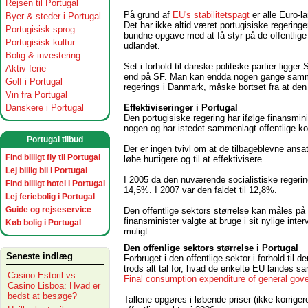
Rejsen til Portugal
På grund af
EU's stabilitetspagt
er alle Euro-la
Byer & steder i Portugal
Det har ikke altid været portugisiske regering
Portugisisk sprog
bundne opgave med at få styr på de offentlige 
Portugisisk kultur
udlandet.
Bolig & investering
Set i forhold til danske politiske partier ligg
Aktiv ferie
end på SF. Man kan endda nogen gange sammen
Golf i Portugal
regerings i Danmark, måske bortset fra at den
Vin fra Portugal
Effektiviseringer i Portugal
Danskere i Portugal
Den portugisiske regering har ifølge finansmin
nogen og har istedet sammenlagt offentlige ko
Portugal tilbud
Der er ingen tvivl om at de tilbageblevne ansatt
Find billigt fly til Portugal
løbe hurtigere og til at effektivisere.
Lej billig bil i Portugal
I 2005 da den nuværende socialistiske regering 
Find billigt hotel i Portugal
14,5%. I 2007 var den faldet til 12,8%.
Lej feriebolig i Portugal
Guide og rejseservice
Den offentlige sektors størrelse kan måles på
finansminister valgte at bruge i sit nylige in
Køb bolig i Portugal
muligt.
Den offenlige sektors størrelse i Portugal
Seneste indlæg
Forbruget i den offentlige sektor i forhold til
trods alt tal for, hvad de enkelte EU landes s
Casino Estoril vs.
Final consumption expenditure of general gov
Casino Lisboa: Hvad er
bedst at besøge?
Tallene opgøres i løbende priser (ikke korrigere