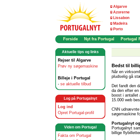
Algarve
Azorerne
Lissabon
Madeira
Porto
Forside
Nyt fra Portugal
Portugal
Aktuelle tips og links
Rejser til Algarve
Bedst til bill
Prøv ny søgemaskine
Når en virksom
pludselig gå st
Billeje i Portugal
-
se aktuelle tilbud
Det fandt den 
da den efter en
boost i antall
Log på Portugalnyt
15.000 web bes
Log ind
CNN udnævnte i
Opret Portugal-profil
søgemaskine for 
Portugalnyt 
Viden om Portugal
Portugalnyt s
billige flybillett
Fakta om Portugal