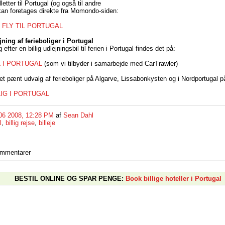
letter til Portugal (og også til andre
kan foretages direkte fra Momondo-siden:
 FLY TIL PORTUGAL
jning af ferieboliger i Portugal
efter en billig udlejningsbil til ferien i Portugal findes det på:
L I PORTUGAL
(som vi tilbyder i samarbejde med CarTrawler)
et pænt udvalg af ferieboliger på Algarve, Lissabonkysten og i Nordportugal p
IG I PORTUGAL
06 2008, 12:28 PM
af
Sean Dahl
l
,
billig rejse
,
billeje
ommentarer
BESTIL ONLINE OG SPAR PENGE:
Book billige hoteller i Portugal