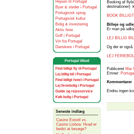
Rejsen til Portugal
Booking af flybil
destinationer) 
Byer & steder i Portugal
Portugisisk sprog
BOOK BILLIGT
Portugisisk kultur
Bolig & investering
Billeje og udle
Er man på udkig 
Aktiv ferie
Golf i Portugal
LEJ BILLIG BI
Vin fra Portugal
Og der er også 
Danskere i Portugal
LEJ FERIEBOL
Portugal tilbud
Find billigt fly til Portugal
Publiceret
Mar 
Emner:
Portuga
Lej billig bil i Portugal
Find billigt hotel i Portugal
Kommentarer
Lej feriebolig i Portugal
Endnu ingen k
Guide og rejseservice
Køb bolig i Portugal
Seneste indlæg
Casino Estoril vs.
Casino Lisboa: Hvad er
bedst at besøge?