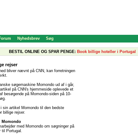
 Forum
Nyhedsbrev
Søg
BESTIL ONLINE OG SPAR PENGE:
Book billige hoteller i Portugal
ige rejser
hed bliver nævnt på CNN, kan forretningen
ærkt.
danske søgemaskine Momondo ud af i går,
 artikel på CNN's hjemmeside oplevede et
et af besøgende på Momondo-siden på 10-
øg.
 sin artikel Momondo til den bedste
billige rejser.
og Momondo
amarbejder med Momondo om søgninger på
er til Portugal.