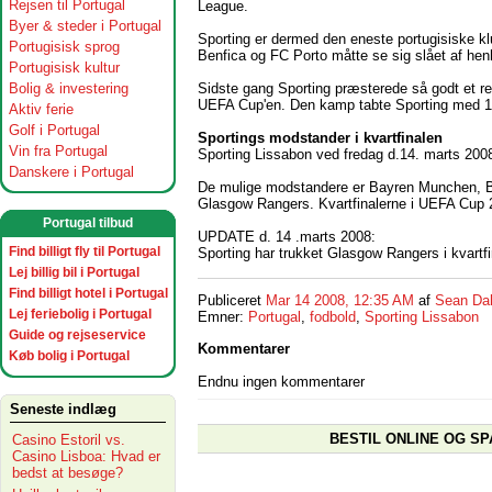
Rejsen til Portugal
League.
Byer & steder i Portugal
Sporting er dermed den eneste portugisiske klu
Portugisisk sprog
Benfica og FC Porto måtte se sig slået af hen
Portugisisk kultur
Sidste gang Sporting præsterede så godt et re
Bolig & investering
UEFA Cup'en. Den kamp tabte Sporting med 
Aktiv ferie
Golf i Portugal
Sportings modstander i kvartfinalen
Vin fra Portugal
Sporting Lissabon ved fredag d.14. marts 200
Danskere i Portugal
De mulige modstandere er Bayren Munchen, B
Glasgow Rangers. Kvartfinalerne i UEFA Cup 20
Portugal tilbud
UPDATE d. 14 .marts 2008:
Find billigt fly til Portugal
Sporting har trukket Glasgow Rangers i kvartfi
Lej billig bil i Portugal
Find billigt hotel i Portugal
Publiceret
Mar 14 2008, 12:35 AM
af
Sean Da
Lej feriebolig i Portugal
Emner:
Portugal
,
fodbold
,
Sporting Lissabon
Guide og rejseservice
Kommentarer
Køb bolig i Portugal
Endnu ingen kommentarer
Seneste indlæg
BESTIL ONLINE OG SP
Casino Estoril vs.
Casino Lisboa: Hvad er
bedst at besøge?