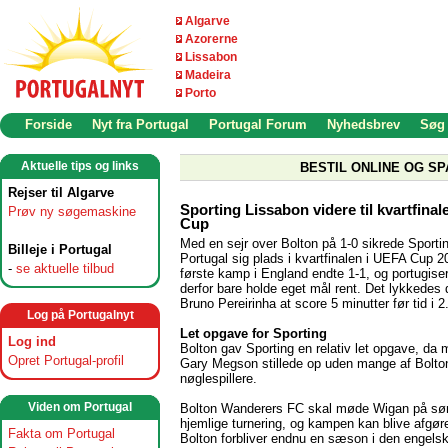
Algarve
Azorerne
Lissabon
Madeira
Porto
Forside
Nyt fra Portugal
Portugal Forum
Nyhedsbrev
Søg
Aktuelle tips og links
BESTIL ONLINE OG SP
Rejser til Algarve
Sporting Lissabon videre til kvartfina
Prøv ny søgemaskine
Cup
Med en sejr over Bolton på 1-0 sikrede Sporti
Billeje i Portugal
Portugal sig plads i kvartfinalen i UEFA Cup 
-
se aktuelle tilbud
første kamp i England endte 1-1, og portugise
derfor bare holde eget mål rent. Det lykkedes 
Bruno Pereirinha at score 5 minutter før tid i 2
Log på Portugalnyt
Let opgave for Sporting
Log ind
Bolton gav Sporting en relativ let opgave, da
Opret Portugal-profil
Gary Megson stillede op uden mange af Bolto
nøglespillere.
Viden om Portugal
Bolton Wanderers FC skal møde Wigan på sø
hjemlige turnering, og kampen kan blive afgøre
Fakta om Portugal
Bolton forbliver endnu en sæson i den engels