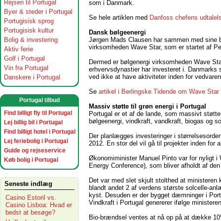
Rejsen til Portugal
som i Danmark.
Byer & steder i Portugal
Se hele artiklen med
Danfoss chefens udtalel
Portugisisk sprog
Portugisisk kultur
Dansk bølgeenergi
Jørgen Mads Clausen har sammen med sine brø
Bolig & investering
virksomheden Wave Star, som er startet af Pe
Aktiv ferie
Golf i Portugal
Dermed er bølgenergi virksomheden Wave Star e
Vin fra Portugal
erhvervsdynastier har investeret i. Danmarks 
ved ikke at have aktiviteter inden for vedvaren
Danskere i Portugal
Se
artikel i Berlingske Tidende om Wave Star
Portugal tilbud
Massiv støtte til grøn energi i Portugal
Find billigt fly til Portugal
Portugal er et af de lande, som massivt støtte
bølgeenergi, vindkraft, vandkraft, biogas og s
Lej billig bil i Portugal
Find billigt hotel i Portugal
Der planlægges investeringer i størrelsesorden
Lej feriebolig i Portugal
2012. En stor del vil gå til projekter inden for a
Guide og rejseservice
Økonomiminister Manuel Pinto var for nyligt
Køb bolig i Portugal
Energy Conference), som bliver afholdt af den
Det var med slet skjult stolthed at ministeren
Seneste indlæg
blandt andet 2 af verdens største solcelle-anlæ
kyst. Desuden er der bygget dæmninger i Portu
Casino Estoril vs.
Vindkraft i Portugal genererer ifølge minister
Casino Lisboa: Hvad er
bedst at besøge?
Bio-brændsel ventes at nå op på at dække 10%