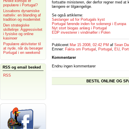
Hvilke kortspil er
fortsatte ministeren, der derfor regner med at 
populære i Portugal?
længere er tilgængelige.
Lissabons dynamiske
Se også artiklerne:
natteliv: en blanding af
Søslanger ud for Portugals kyst
tradition og modernitet
Portugal førende inden for solenergi i Europa
Den strategiske
Nyt stort biogas anlæg i Portugal
skillelinje: Aggressivitet
EDP investerer i vindmøller i Polen
i fysiske og online
kasinoer
Populære aktiviteter til
Publiceret
Mar 15 2008, 02:42 PM
af
Sean Da
at nyde, når du besøger
Emner:
Fakta om Portugal
,
Portugal
,
EU
,
Por
Portugal i en weekend
Kommentarer
Endnu ingen kommentarer
RSS og email besked
RSS
BESTIL ONLINE OG SP