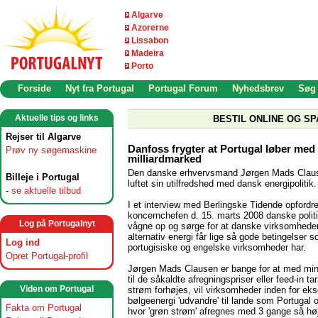
Algarve
Azorerne
Lissabon
Madeira
Porto
Forside
Nyt fra Portugal
Portugal Forum
Nyhedsbrev
Søg
Aktuelle tips og links
BESTIL ONLINE OG SP
Rejser til Algarve
Danfoss frygter at Portugal løber med
Prøv ny søgemaskine
milliardmarked
Den danske erhvervsmand Jørgen Mads Clau
Billeje i Portugal
luftet sin utilfredshed med dansk energipolitik.
-
se aktuelle tilbud
I et interview med Berlingske Tidende opfordr
koncernchefen d. 15. marts 2008 danske politik
Log på Portugalnyt
vågne op og sørge for at danske virksomheder
alternativ energi får lige så gode betingelser 
Log ind
portugisiske og engelske virksomheder har.
Opret Portugal-profil
Jørgen Mads Clausen er bange for at med min
til de såkaldte afregningspriser eller feed-in tar
Viden om Portugal
strøm forhøjes, vil virksomheder inden for ek
bølgeenergi 'udvandre' til lande som Portugal 
Fakta om Portugal
hvor 'grøn strøm' afregnes med 3 gange så høj