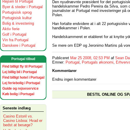
Rejsen til Portugal
Den nyudnævnte præsident for det portugisis
handelskammer Pedro Pereira da Silva, som ogs
Byer & steder i Portugal
journalister at Portugal med investeringer på o
Portugisisk sprog
Polen.
Portugisisk kultur
Bolig & investering
Han fortalte endvidere at i alt 22 portugisisk
handlekammer i Polen.
Aktiv ferie
Golf i Portugal
Handelskammeret er etableret for at knytte yd
Vin fra Portugal
Se mere om EDP og Jeronimo Martins på vo
Danskere i Portugal
Publiceret
Mar 25 2008, 02:53 PM
af
Sean Da
Portugal tilbud
Emner:
Portugal
,
Portugals økonomi
,
Erhvervs
Find billigt fly til Portugal
Kommentarer
Lej billig bil i Portugal
Find billigt hotel i Portugal
Endnu ingen kommentarer
Lej feriebolig i Portugal
Guide og rejseservice
Køb bolig i Portugal
BESTIL ONLINE OG SP
Seneste indlæg
Casino Estoril vs.
Casino Lisboa: Hvad er
bedst at besøge?