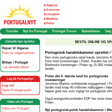
Algarve
Azorerne
Lissabon
Madeira
Porto
Forside
Nyt fra Portugal
Portugal Forum
Nyhedsbrev
Søg
Aktuelle tips og links
BESTIL ONLINE OG SP
Rejser til Algarve
Portugisisk handelskammer oprettet 
Prøv ny søgemaskine
Den store portugisiske retail kæde Jeronimo Ma
front med investeringer i Polen. Kæden har o
Billeje i Portugal
Biedronka forretninger i Polen og 15.000 meda
-
se aktuelle tilbud
landet.
Polen det 4. største land for portugisiske
Log på Portugalnyt
investeringer
Jeronimo Martins omfattende engagement i Po
Log ind
landet med knap 40 millioner indbyggere i høj
Opret Portugal-profil
højere grad ses som vigtigt for portugisisk erh
Også energivirksomheden EDP har store inter
Viden om Portugal
Polen.
Fakta om Portugal
Nyt portugisisk-polsk handelskammer i W