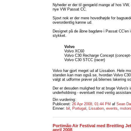
Nyheder er der til gengæld mange af hos VW,
nye VW Passat CC.
Sjovt nok er der mere hovedhøjde for bagsæd
overordentlig kønne ud.
Designet på de åbne bagdøre i Passat CC'en in
stykket.
Volvo
Volvo XC60
Volvo C30 Recharge Concept (concept-b
Volvo C30 STCC (racer)
Volvo har gjort meget ud af Lissabon. Hele 
standen kan man også se, hvordan Volvo C30 R
valgt at udforme prøver på bilernes lakering s
Der er desuden mulighed for at bruge Volvo's in
underholdning - eventuelt med venlig assistan
Din vurdering:
Publiceret:
26 Apr 2008, 01:44 PM
af
Sean Da
Emner:
bil
,
Portugal
,
Lissabon
,
events
,
motors
Portimão Air Festival med Breitling Je
april 2008