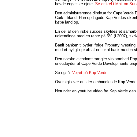
havde engelske ejere.
Se artikel i Mail on Su
Den administrerende direktør for Cape Verde 
Cork i Irland. Han opdagede Kap Verdes skøn
købe land op.
En del af den irske succes skyldes et samarbe
udlændinge med en rente på 6% (i 2007), skri
Banif banken tilbyder ifølge Propertyinvesting
med et nyligt opkøb af en lokal bank nu den s
Den norske ejendomsmægler-virksomhed Poppe
eneudbyder af Cape Verde Developments projek
Se også:
Vejret på Kap Verde
Oversigt over artikler omhandlende Kap Verde
Herunder en youtube video fra Kap Verde øen