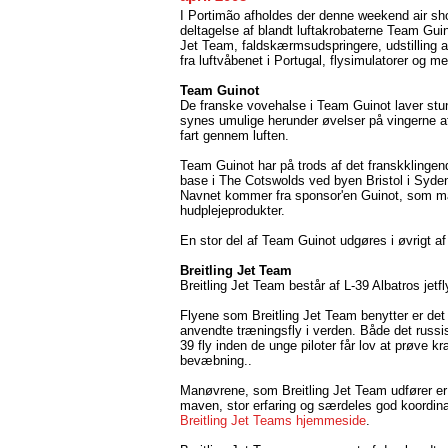
I Portimão afholdes der denne weekend air s
deltagelse af blandt luftakrobaterne Team Guino
Jet Team, faldskærmsudspringere, udstilling 
fra luftvåbenet i Portugal, flysimulatorer og m
Team Guinot
De franske vovehalse i Team Guinot laver stu
synes umulige herunder øvelser på vingerne af 
fart gennem luften.
Team Guinot har på trods af det franskklinge
base i The Cotswolds ved byen Bristol i Syde
Navnet kommer fra sponsor'en Guinot, som m
hudplejeprodukter.
En stor del af Team Guinot udgøres i øvrigt af
Breitling Jet Team
Breitling Jet Team består af L-39 Albatros jetfl
Flyene som Breitling Jet Team benytter er det 
anvendte træningsfly i verden. Både det russis
39 fly inden de unge piloter får lov at prøve
bevæbning..
Manøvrene, som Breitling Jet Team udfører er 
maven, stor erfaring og særdeles god koordin
Breitling Jet Teams hjemmeside
.