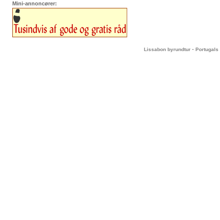
Mini-annoncører:
-
Lissabon byrundtur
Portugals 