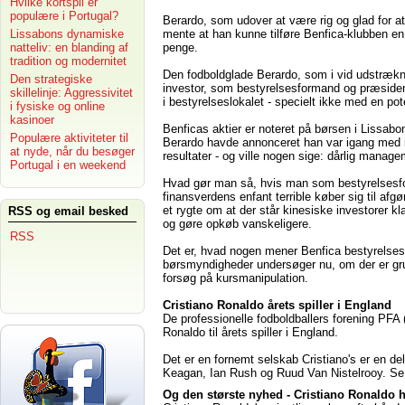
Hvilke kortspil er
populære i Portugal?
Berardo, som udover at være rig og glad for a
Lissabons dynamiske
mente at han kunne tilføre Benfica-klubben en
natteliv: en blanding af
penge.
tradition og modernitet
Den fodboldglade Berardo, som i vid udstrækni
Den strategiske
investor, som bestyrelsesformand og præsident
skillelinje: Aggressivitet
i bestyrelseslokalet - specielt ikke med en pot
i fysiske og online
kasinoer
Benficas aktier er noteret på børsen i Lissabon
Populære aktiviteter til
Berardo havde annonceret han var igang med i
at nyde, når du besøger
resultater - og ville nogen sige: dårlig manage
Portugal i en weekend
Hvad gør man så, hvis man som bestyrelsesfor
finansverdens enfant terrible køber sig til af
et rygte om at der står kinesiske investorer kla
RSS og email besked
og gøre opkøb vanskeligere.
RSS
Det er, hvad nogen mener Benfica bestyrelsesf
børsmyndigheder undersøger nu, om der er gru
forsøg på kursmanipulation.
Cristiano Ronaldo årets spiller i England
De professionelle fodboldballers forening PFA 
Ronaldo til årets spiller i England.
Det er en fornemt selskab Cristiano's er en de
Keagan, Ian Rush og Ruud Van Nistelrooy. Se a
Og den største nyhed - Cristiano Ronaldo h