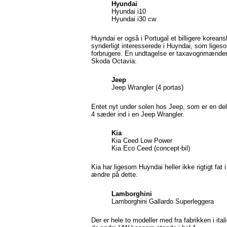
Hyundai
Hyundai i10
Hyundai i30 cw
Huyndai er også i Portugal et billigere koreans
synderligt interesserede i Huyndai, som ligeso
forbrugere. En undtagelse er taxavognmændene o
Skoda Octavia.
Jeep
Jeep Wrangler (4 portas)
Entet nyt under solen hos Jeep, som er en del
4 sæder ind i en Jeep Wrangler.
Kia
Kia Ceed Low Power
Kia Eco Ceed (concept-bil)
Kia har ligesom Huyndai heller ikke rigtigt fat
ændre på dette.
Lamborghini
Lamborghini Gallardo Superleggera
Der er hele to modeller med fra fabrikken i i