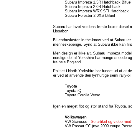
Subaru Impreza 1.5R Hatchback Bifuel
Subaru Impreza 2.0R Hatchback
Subaru Impreza WRX STI Hatchback
Subaru Forester 2.0XS Bifuel
Subaru har lavet verdens første boxer-diesel 
Lissabon.
Bil-enthusiaster 'in-the-know' ved at Subaru e
menneskepenge. Synd at Subaru ikke kan finde
Men design er ikke alt. Subaru Impreza modell
nordlige del af Yorkshire har mange snoede og 
fra hele England.
Politiet i North Yorkshire har fundet ud af at 
er ved at anvende den lynhurtige semi rally-b
Toyota
Toyota iQ
Toyota Corolla Verso
Igen en meget flot og stor stand fra Toyota, s
Volkswagen
VW Scirocco -
Se artikel og video med
VW Passat CC (nye 2009 coupe Passa