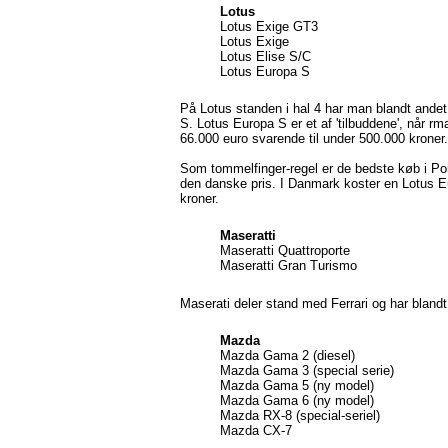
Lotus
Lotus Exige GT3
Lotus Exige
Lotus Elise S/C
Lotus Europa S
På Lotus standen i hal 4 har man blandt ande
S. Lotus Europa S er et af 'tilbuddene', når rm
66.000 euro svarende til under 500.000 kroner.
Som tommelfinger-regel er de bedste køb i Port
den danske pris. I Danmark koster en Lotus E
kroner.
Maseratti
Maseratti Quattroporte
Maseratti Gran Turismo
Maserati deler stand med Ferrari og har blan
Mazda
Mazda Gama 2 (diesel)
Mazda Gama 3 (special serie)
Mazda Gama 5 (ny model)
Mazda Gama 6 (ny model)
Mazda RX-8 (special-seriel)
Mazda CX-7