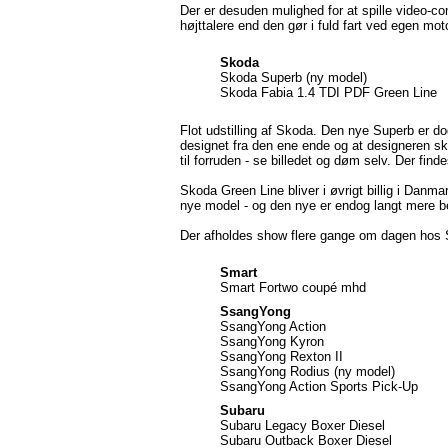
Der er desuden mulighed for at spille video-co
højttalere end den gør i fuld fart ved egen moto
Skoda
Skoda Superb (ny model)
Skoda Fabia 1.4 TDI PDF Green Line
Flot udstilling af Skoda. Den nye Superb er 
designet fra den ene ende og at designeren sk
til forruden - se billedet og døm selv. Der fi
Skoda Green Line bliver i øvrigt billig i Danma
nye model - og den nye er endog langt mere 
Der afholdes show flere gange om dagen hos
Smart
Smart Fortwo coupé mhd
SsangYong
SsangYong Action
SsangYong Kyron
SsangYong Rexton II
SsangYong Rodius (ny model)
SsangYong Action Sports Pick-Up
Subaru
Subaru Legacy Boxer Diesel
Subaru Outback Boxer Diesel