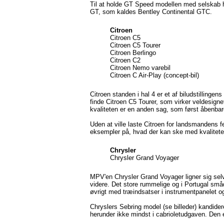
Til at holde GT Speed modellen med selskab h
GT, som kaldes Bentley Continental GTC.
Citroen
Citroen C5
Citroen C5 Tourer
Citroen Berlingo
Citroen C2
Citroen Nemo varebil
Citroen C Air-Play (concept-bil)
Citroen standen i hal 4 er et af biludstillinge
finde Citroen C5 Tourer, som virker veldesigne
kvaliteten er en anden sag, som først åbenbare
Uden at ville laste Citroen for landsmandens f
eksempler på, hvad der kan ske med kvaliteten 
Chrysler
Chrysler Grand Voyager
MPV'en Chrysler Grand Voyager ligner sig se
videre. Det store rummelige og i Portugal smådy
øvrigt med træindsatser i instrumentpanelet o
Chryslers Sebring model (se billeder) kandiderer 
herunder ikke mindst i cabrioletudgaven. Den e