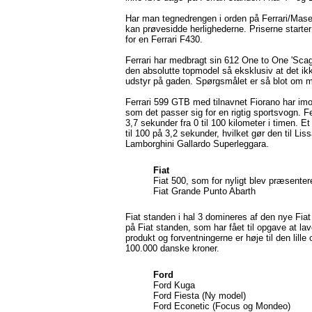
Har man tegnedrengen i orden på Ferrari/Maser
kan prøvesidde herlighederne. Priserne starter
for en Ferrari F430.
Ferrari har medbragt sin 612 One to One 'Scagl
den absolutte topmodel så eksklusiv at det i
udstyr på gaden. Spørgsmålet er så blot om m
Ferrari 599 GTB med tilnavnet Fiorano har imod
som det passer sig for en rigtig sportsvogn. Ferr
3,7 sekunder fra 0 til 100 kilometer i timen. E
til 100 på 3,2 sekunder, hvilket gør den til Li
Lamborghini Gallardo Superleggara.
Fiat
Fiat 500, som for nyligt blev præsentere
Fiat Grande Punto Abarth
Fiat standen i hal 3 domineres af den nye Fiat 
på Fiat standen, som har fået til opgave at lav
produkt og forventningerne er høje til den lill
100.000 danske kroner.
Ford
Ford Kuga
Ford Fiesta (Ny model)
Ford Econetic (Focus og Mondeo)