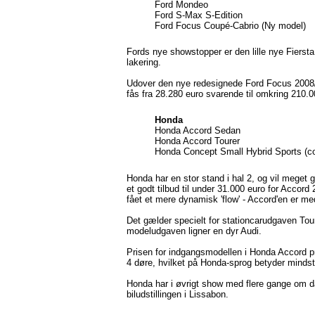
Ford Mondeo
Ford S-Max S-Edition
Ford Focus Coupé-Cabrio (Ny model)
Fords nye showstopper er den lille nye Fierst
lakering.
Udover den nye redesignede Ford Focus 2008/
fås fra 28.280 euro svarende til omkring 210.00
Honda
Honda Accord Sedan
Honda Accord Tourer
Honda Concept Small Hybrid Sports (co
Honda har en stor stand i hal 2, og vil meget g
et godt tilbud til under 31.000 euro for Acco
fået et mere dynamisk 'flow' - Accord'en er 
Det gælder specielt for stationcarudgaven To
modeludgaven ligner en dyr Audi.
Prisen for indgangsmodellen i Honda Accord 
4 døre, hvilket på Honda-sprog betyder minds
Honda har i øvrigt show med flere gange om 
biludstillingen i Lissabon.