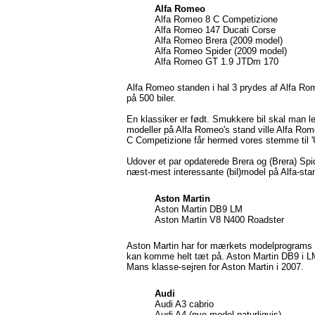
Alfa Romeo
Alfa Romeo 8 C Competizione
Alfa Romeo 147 Ducati Corse
Alfa Romeo Brera (2009 model)
Alfa Romeo Spider (2009 model)
Alfa Romeo GT 1.9 JTDm 170
Alfa Romeo standen i hal 3 prydes af Alfa Ro
på 500 biler.
En klassiker er født. Smukkere bil skal man l
modeller på Alfa Romeo's stand ville Alfa 
C Competizione får hermed vores stemme til 'U
Udover et par opdaterede Brera og (Brera) Sp
næst-mest interessante (bil)model på Alfa-s
Aston Martin
Aston Martin DB9 LM
Aston Martin V8 N400 Roadster
Aston Martin har for mærkets modelprograms st
kan komme helt tæt på. Aston Martin DB9 i L
Mans klasse-sejren for Aston Martin i 2007.
Audi
Audi A3 cabrio
Audi A4 (nye model naturligvis)