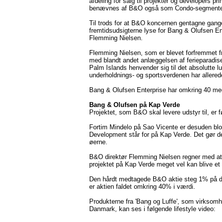
afdeling for salg til projekter og developers p
benævnes af B&O også som Condo-segmente
Til trods for at B&O koncernen gentagne gange 
fremtidsudsigterne lyse for Bang & Olufsen En
Flemming Nielsen.
Flemming Nielsen, som er blevet forfremmet fra
med blandt andet anlæggelsen af ferieparadise
Palm Islands henvender sig til det absolutte 
underholdnings- og sportsverdenen har allered
Bang & Olufsen Enterprise har omkring 40 me
Bang & Olufsen på Kap Verde
Projektet, som B&O skal levere udstyr til, er 
Fortim Mindelo på Sao Vicente er desuden blot
Development står for på Kap Verde. Det gør de
øerne.
B&O direktør Flemming Nielsen regner med at f
projektet på Kap Verde meget vel kan blive et 
Den hårdt medtagede B&O aktie steg 1% på dag
er aktien faldet omkring 40% i værdi.
Produkterne fra 'Bang og Luffe', som virksomhe
Danmark, kan ses i følgende lifestyle video: