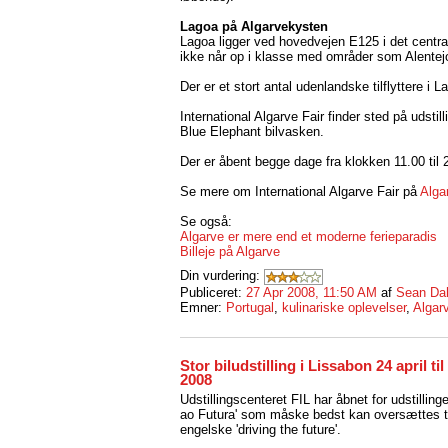
Lagoa på Algarvekysten
Lagoa ligger ved hovedvejen E125 i det central
ikke når op i klasse med områder som Alentej
Der er et stort antal udenlandske tilflyttere i 
International Algarve Fair finder sted på udst
Blue Elephant bilvasken.
Der er åbent begge dage fra klokken 11.00 til 
Se mere om International Algarve Fair på
Alga
Se også:
Algarve er mere end et moderne ferieparadis
Billeje på Algarve
Din vurdering:
Publiceret:
27 Apr 2008, 11:50 AM
af
Sean Da
Emner:
Portugal
,
kulinariske oplevelser
,
Algar
Stor biludstilling i Lissabon 24 april til
2008
Udstillingscenteret FIL har åbnet for udstillin
ao Futura' som måske bedst kan oversættes ti
engelske 'driving the future'.