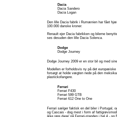
Dacia
Dacia Sandero
Dacia Logan
Den lille Dacia fabrik i Rumænien har fået hjæ
100.000 danske kroner.
Renault ejer Dacia fabrikken og bilerne benytt
ses desuden den lille Dacia Solenca.
Dodge
Dodge Journey
Dodge Journey 2009 er en stor bil og med sine
Modellen er forholdsvis ny på det europæiske
forsøgt at holde vægten nede på den meksik
plastickofangere.
Ferrari
Ferrari F430
Ferrari 599 GTB
Ferrari 612 One to One
Ferrari sælger faktisk en del biler i Portugal, 
og Cascais - dog mest i form af fattigrøvsmode
ikke røre dage' på Ferrari-standen i hal 4 - og