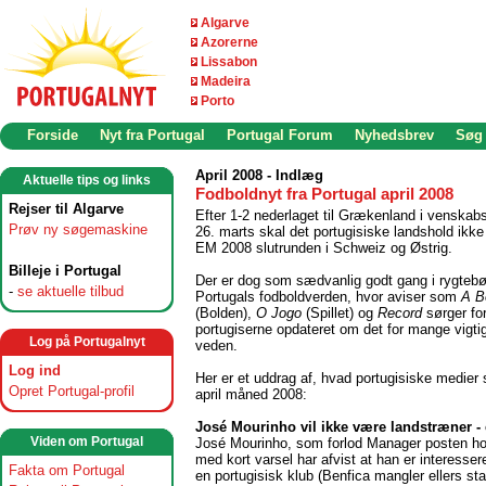
Algarve
Azorerne
Lissabon
Madeira
Porto
Forside
Nyt fra Portugal
Portugal Forum
Nyhedsbrev
Søg
April 2008 - Indlæg
Aktuelle tips og links
Fodboldnyt fra Portugal april 2008
Rejser til Algarve
Efter 1-2 nederlaget til Grækenland i venska
Prøv ny søgemaskine
26. marts skal det portugisiske landshold ikke 
EM 2008 slutrunden i Schweiz og Østrig.
Billeje i Portugal
Der er dog som sædvanlig godt gang i rygtebø
-
se aktuelle tilbud
Portugals fodboldverden, hvor aviser som
A B
(Bolden),
O Jogo
(Spillet) og
Record
sørger for
portugiserne opdateret om det for mange vigti
Log på Portugalnyt
veden.
Log ind
Her er et uddrag af, hvad portugisiske medier 
Opret Portugal-profil
april måned 2008:
José Mourinho vil ikke være landstræner -
Viden om Portugal
José Mourinho, som forlod Manager posten h
med kort varsel har afvist at han er interessere
Fakta om Portugal
en portugisisk klub (Benfica mangler ellers st