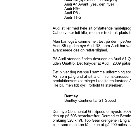
Audi A4 Avant (yes, den nye)
Audi RS6
Audi R8 -
Audi TT-S
Audi stiller med hele sit omfattende modelpr
Cabrio virker lidt lille, men har trods alt plads t
Man kan også komme helt tæt på den nye Aud
Audi S5 og den nye Audi R8, som Audi har valg
avancerede design retfærdighed.
På Audi standen findes desuden en Audi A1 Qua
uden Quattro. Det forlyder at Audi i 2009 påtæ
Det bliver dog næppe i samme udformning som k
A2, som på grund af sit alluminiumskarrosser
produktionsomkostninger i realiteten kostede A
lille bil, men lidt dyr i forhold til størrelsen.
Bentley
Bentley Continental GT Speed
Den nye Continental GT Speed er nyeste 2007 o
den op på 603 hestekræfter. Dermed er Bentley 
omkring 320 km/t. Top Gear drengene i England
biler som man kan få til kun at gå 200 miles - 