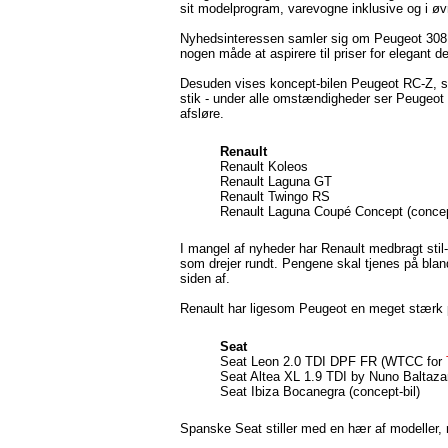
sit modelprogram, varevogne inklusive og i øvr
Nyhedsinteressen samler sig om Peugeot 308 s
nogen måde at aspirere til priser for elegant d
Desuden vises koncept-bilen Peugeot RC-Z, so
stik - under alle omstændigheder ser Peugeot 
afsløre.
Renault
Renault Koleos
Renault Laguna GT
Renault Twingo RS
Renault Laguna Coupé Concept (concept
I mangel af nyheder har Renault medbragt sti
som drejer rundt. Pengene skal tjenes på bla
siden af.
Renault har ligesom Peugeot en meget stærk 
Seat
Seat Leon 2.0 TDI DPF FR (WTCC for
Seat Altea XL 1.9 TDI by Nuno Baltaza
Seat Ibiza Bocanegra (concept-bil)
Spanske Seat stiller med en hær af modeller,