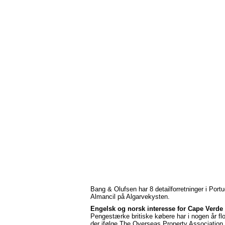
Bang & Olufsen har 8 detailforretninger i Portu
Almancil på Algarvekysten.
Engelsk og norsk interesse for Cape Verde
Pengestærke britiske købere har i nogen år fl
der ifølge The Overseas Property Association 