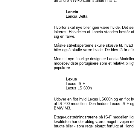
de andre VW-koncern stande i hal 1.
Lancia
Lancia Delta
Hvorfor skal nye biler igen være hvide. Det s
lakeres. Halvdelen af Lancia standen består a
sig en farve.
Måske stil-eksperterne skulle skæve til, hvad 
biler også skulle være hvide. De blev få år eft
Med sit nye finurlige design er Lancia Modelle
modebevidste portugisere som et relativt billig
populære.
Lexus
Lexus IS F
Lexus LS 600h
Udover en flot hvid Lexus LS600h og en flot 
af IS 200 modellen. Den hedder Lexus IS-F o
BMW M3.
Etage-udstødningsrørene på IS-F modellen lig
kvaliteten har der aldrig været noget i vejen 
brugte biler - som regel skarpt forfulgt af H