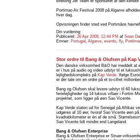
Breitling Jet Team er sponseret af den kendt
Portimao Air Festival 2008 på Algarve afholdes f
hver dag.
Opvisningen finder sted ved Portimãos havnef
Din vurdering:
Publiceret:
26 Apr 2008, 12:44 PM
af
Sean Da
Emner:
Portugal
,
Algarve
,
events
,
fly
,
Portima
Stor ordre til Bang & Olufsen på Kap 
Den danske virksomhed B&O har meddelt at en
er i hus på audio og video udstyr til et luksush
lejlighedskompleks på
Kap Verde
. Ifølge Euro
er der tale om en ordre på et to-cifret millionbe
Bang og Olufsen skal levere udstyr til 60 luks
ferielejligheder og 14 luksus villaer i Fortim M
projektet, som ligger på øen Sao Vicente.
Kap Verde staten ud for Senegal på Afrikas v
udgøres af 10 øer, hvoraf Sao Vicente øen på
kvadratkilometer er én af de små. Størrelses
Sao Vicente lidt mindre end Langeland.
Bang & Olufsen Enterprise
Bang & Olufsen Enterprise er Struer-virksom