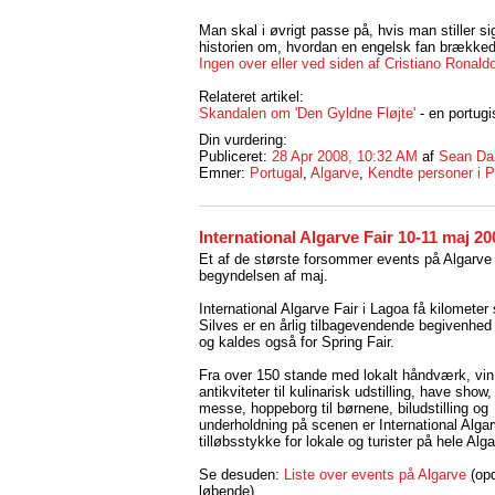
Man skal i øvrigt passe på, hvis man stiller 
historien om, hvordan en engelsk fan brækkede
Ingen over eller ved siden af Cristiano Ronald
Relateret artikel:
Skandalen om 'Den Gyldne Fløjte'
- en portugi
Din vurdering:
Publiceret:
28 Apr 2008, 10:32 AM
af
Sean Da
Emner:
Portugal
,
Algarve
,
Kendte personer i P
International Algarve Fair 10-11 maj 20
Et af de største forsommer events på Algarve f
begyndelsen af maj.
International Algarve Fair i Lagoa få kilometer 
Silves er en årlig tilbagevendende begivenhed
og kaldes også for Spring Fair.
Fra over 150 stande med lokalt håndværk, vin
antikviteter til kulinarisk udstilling, have show,
messe, hoppeborg til børnene, biludstilling og
underholdning på scenen er International Algar
tilløbsstykke for lokale og turister på hele Alg
Se desuden:
Liste over events på Algarve
(opd
løbende).