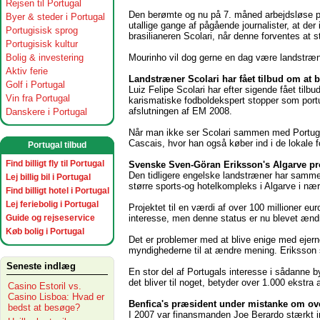
Rejsen til Portugal
Den berømte og nu på 7. måned arbejdsløse por
Byer & steder i Portugal
utallige gange af pågående journalister, at der
Portugisisk sprog
brasilianeren Scolari, når denne forventes at 
Portugisisk kultur
Bolig & investering
Mourinho vil dog gerne en dag være landstræne
Aktiv ferie
Landstræner Scolari har fået tilbud om at 
Golf i Portugal
Luiz Felipe Scolari har efter sigende fået tilb
Vin fra Portugal
karismatiske fodboldekspert stopper som portu
afslutningen af EM 2008.
Danskere i Portugal
Når man ikke ser Scolari sammen med Portuga
Cascais, hvor han også køber ind i de lokale 
Portugal tilbud
Find billigt fly til Portugal
Svenske Sven-Göran Eriksson's Algarve proj
Den tidligere engelske landstræner
har sammen
Lej billig bil i Portugal
større sports-og hotelkompleks i Algarve i næ
Find billigt hotel i Portugal
Lej feriebolig i Portugal
Projektet til en værdi af over 100 millioner e
Guide og rejseservice
interesse, men denne status er nu blevet ændre
Køb bolig i Portugal
Det er problemer med at blive enige med ejerne
myndighederne til at ændre mening. Eriksson sige
Seneste indlæg
En stor del af Portugals interesse i sådanne by
det bliver til noget, betyder over 1.000 ekstra 
Casino Estoril vs.
Casino Lisboa: Hvad er
Benfica's præsident under mistanke om over
bedst at besøge?
I 2007 var finansmanden Joe Berardo stærkt in