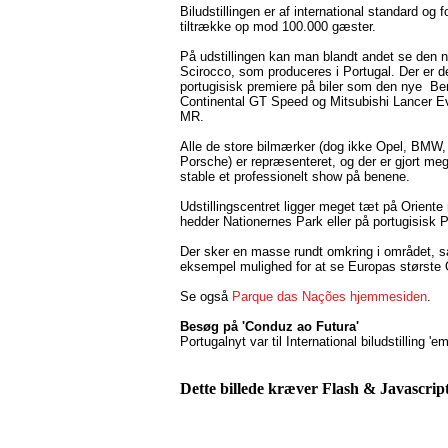
Biludstillingen er af international standard og 
tiltrække op mod 100.000 gæster.
På udstillingen kan man blandt andet se den
Scirocco, som produceres i Portugal. Der er 
portugisisk premiere på biler som den nye Be
Continental GT Speed og Mitsubishi Lancer Ev
MR.
Alle de store bilmærker (dog ikke Opel, BMW
Porsche) er repræsenteret, og der er gjort meg
stable et professionelt show på benene.
Udstillingscentret ligger meget tæt på Oriente
hedder Nationernes Park eller på portugisisk
Der sker en masse rundt omkring i området, så h
eksempel mulighed for at se Europas største
Se også
Parque das Nações hjemmesiden
.
Besøg på 'Conduz ao Futura'
Portugalnyt var til International biludstilling '