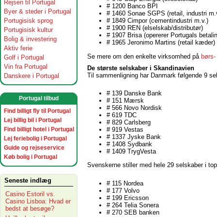
Rejsen til Portugal
# 1200 Banco BPI
Byer & steder i Portugal
# 1460 Sonae SGPS (retail, industri m.
Portugisisk sprog
# 1849 Cimpor (cementindustri m.v.)
# 1900 REN (elselskab/distributør)
Portugisisk kultur
# 1907 Brisa (opererer Portugals betali
Bolig & investering
# 1965 Jeronimo Martins (retail kæder)
Aktiv ferie
Se mere om den enkelte virksomhed på
børs-
Golf i Portugal
Vin fra Portugal
De største selskaber i Skandinavien
Til sammenligning har Danmark følgende 9 sel
Danskere i Portugal
# 139 Danske Bank
Portugal tilbud
# 151 Mærsk
# 566 Novo Nordisk
Find billigt fly til Portugal
# 619 TDC
Lej billig bil i Portugal
# 829 Carlsberg
Find billigt hotel i Portugal
# 919 Vestas
# 1337 Jyske Bank
Lej feriebolig i Portugal
# 1408 Sydbank
Guide og rejseservice
# 1409 TrygVesta
Køb bolig i Portugal
Svenskerne stiller med hele 29 selskaber i top
Seneste indlæg
# 115 Nordea
# 177 Volvo
Casino Estoril vs.
# 199 Ericsson
Casino Lisboa: Hvad er
# 264 Telia Sonera
bedst at besøge?
# 270 SEB banken