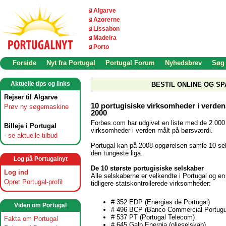
Algarve
Azorerne
Lissabon
Madeira
Porto
Forside
Nyt fra Portugal
Portugal Forum
Nyhedsbrev
Søg
Aktuelle tips og links
BESTIL ONLINE OG SP
Rejser til Algarve
10 portugisiske virksomheder i verden
Prøv ny søgemaskine
2000
Forbes.com har udgivet en liste med de 2.000
Billeje i Portugal
virksomheder i verden målt på børsværdi.
-
se aktuelle tilbud
Portugal kan på 2008 opgørelsen samle 10 sel
den tungeste liga.
Log på Portugalnyt
De 10 største portugisiske selskaber
Log ind
Alle selskaberne er velkendte i Portugal og en 
Opret Portugal-profil
tidligere statskontrollerede virksomheder:
# 352 EDP (Energias de Portugal)
Viden om Portugal
# 496 BCP (Banco Commercial Portug
# 537 PT (Portugal Telecom)
Fakta om Portugal
# 645 Galp Energia (olieselskab)