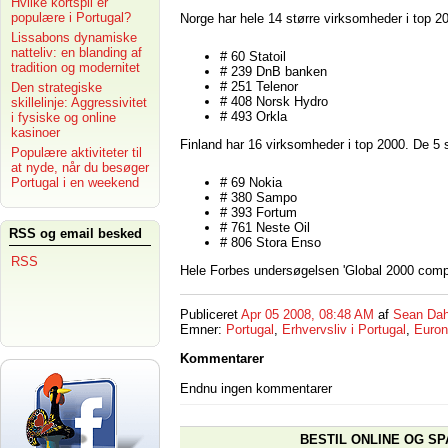
Hvilke kortspil er
populære i Portugal?
Norge har hele 14 større virksomheder i top 20
Lissabons dynamiske
natteliv: en blanding af
# 60 Statoil
tradition og modernitet
# 239 DnB banken
# 251 Telenor
Den strategiske
# 408 Norsk Hydro
skillelinje: Aggressivitet
# 493 Orkla
i fysiske og online
kasinoer
Finland har 16 virksomheder i top 2000. De 5 s
Populære aktiviteter til
at nyde, når du besøger
# 69 Nokia
Portugal i en weekend
# 380 Sampo
# 393 Fortum
# 761 Neste Oil
RSS og email besked
# 806 Stora Enso
RSS
Hele Forbes undersøgelsen 'Global 2000 com
Publiceret
Apr 05 2008, 08:48 AM
af
Sean Dah
Emner:
Portugal
,
Erhvervsliv i Portugal
,
Euron
Kommentarer
Endnu ingen kommentarer
BESTIL ONLINE OG SP