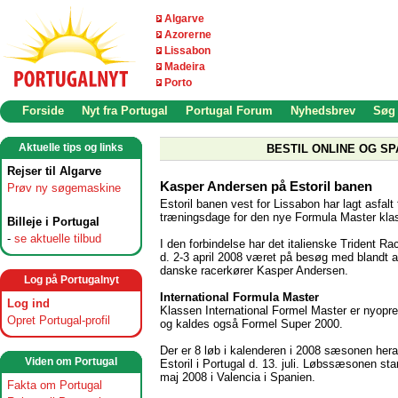
Algarve
Azorerne
Lissabon
Madeira
Porto
Forside
Nyt fra Portugal
Portugal Forum
Nyhedsbrev
Søg
Aktuelle tips og links
BESTIL ONLINE OG SP
Rejser til Algarve
Kasper Andersen på Estoril banen
Prøv ny søgemaskine
Estoril banen vest for Lissabon har lagt asfalt t
træningsdage for den nye Formula Master kla
Billeje i Portugal
-
se aktuelle tilbud
I den forbindelse har det italienske Trident R
d. 2-3 april 2008 været på besøg med blandt 
danske racerkører Kasper Andersen.
Log på Portugalnyt
International Formula Master
Log ind
Klassen International Formel Master er nyopret
Opret Portugal-profil
og kaldes også Formel Super 2000.
Der er 8 løb i kalenderen i 2008 sæsonen hera
Viden om Portugal
Estoril i Portugal d. 13. juli. Løbssæsonen star
maj 2008 i Valencia i Spanien.
Fakta om Portugal