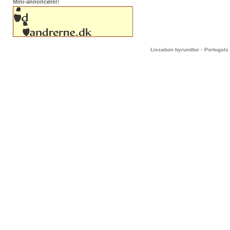
Mini-annoncører:
-
Lissabon byrundtur
Portugals 