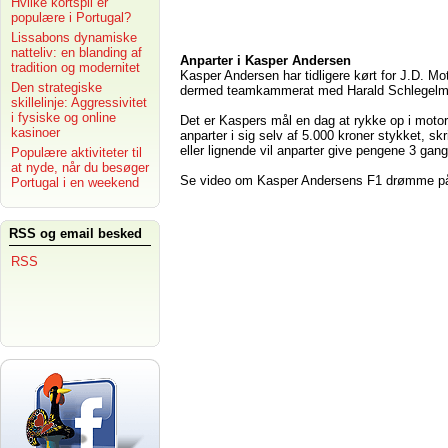
Hvilke kortspil er
populære i Portugal?
Lissabons dynamiske
natteliv: en blanding af
Anparter i Kasper Andersen
tradition og modernitet
Kasper Andersen har tidligere kørt for J.D. Mo
Den strategiske
dermed teamkammerat med Harald Schlegelmil
skillelinje: Aggressivitet
i fysiske og online
Det er Kaspers mål en dag at rykke op i moto
kasinoer
anparter i sig selv af 5.000 kroner stykket, s
eller lignende vil anparter give pengene 3 gang
Populære aktiviteter til
at nyde, når du besøger
Se video om Kasper Andersens F1 drømme på
Portugal i en weekend
RSS og email besked
RSS