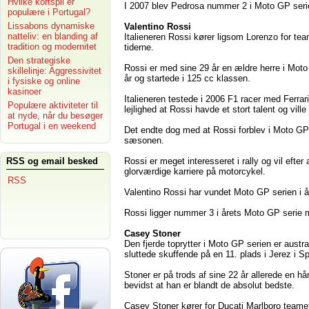
Hvilke kortspil er
I 2007 blev Pedrosa nummer 2 i Moto GP serie
populære i Portugal?
Lissabons dynamiske
Valentino Rossi
natteliv: en blanding af
Italieneren Rossi
kører ligsom Lorenzo for te
tradition og modernitet
tiderne.
Den strategiske
Rossi er med sine 29 år en ældre herre i Mo
skillelinje: Aggressivitet
år og startede i 125 cc klassen.
i fysiske og online
kasinoer
Italieneren testede i 2006 F1 racer med Ferra
Populære aktiviteter til
lejlighed at Rossi havde et stort talent og vill
at nyde, når du besøger
Portugal i en weekend
Det endte dog med at Rossi forblev i Moto GP
sæsonen.
Rossi er meget interesseret i rally og vil efter
RSS og email besked
glorværdige karriere på motorcykel.
RSS
Valentino Rossi har vundet Moto GP serien i 
Rossi ligger nummer 3 i årets Moto GP serie m
Casey Stoner
Den fjerde toprytter i Moto GP serien er austr
sluttede skuffende på en 11. plads i Jerez i S
Stoner er på trods af sine 22 år allerede en 
bevidst at han er blandt de absolut bedste.
Casey Stoner kører for Ducati Marlboro teame