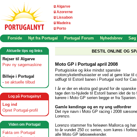
Algarve
Azorerne
Lissabon
Madeira
Porto
Forside
Nyt fra Portugal
Portugal Forum
Nyhedsbrev
Søg
Aktuelle tips og links
BESTIL ONLINE OG SP
Rejser til Algarve
Moto GP i Portugal april 2008
Prøv ny søgemaskine
Portugisiske og ikke mindst spanske
motorcykelenthusiaster er ved at gøre klar til 
Billeje i Portugal
udflugt til Estoril banen i Portugal nord for Cas
-
se aktuelle tilbud
I år er der en ekstra god grund for de spanske f
tage den to-hjulede til Estoril banen idet de to
Log på Portugalnyt
kørere i Moto GP serien begge er fra Spanien.
Log ind
Gamle kendinge og en ny ung udfordrer
Opret Portugal-profil
Det nye navn i Moto GP racing i 2008 sæsone
Lorenzo.
Viden om Portugal
Lorenzo stammer fra ferieøen Mallorca og har 
to år vundet 250 cc serien, som køres i forbi
Fakta om Portugal
alle Moto GP løbsweekender.