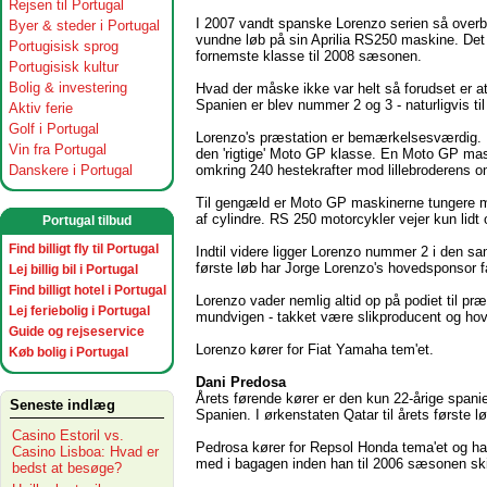
Rejsen til Portugal
I 2007 vandt spanske Lorenzo serien så overb
Byer & steder i Portugal
vundne løb på sin Aprilia RS250 maskine. Det va
Portugisisk sprog
fornemste klasse til 2008 sæsonen.
Portugisisk kultur
Bolig & investering
Hvad der måske ikke var helt så forudset er at
Spanien er blev nummer 2 og 3 - naturligvis ti
Aktiv ferie
Golf i Portugal
Lorenzo's præstation er bemærkelsesværdig. De
Vin fra Portugal
den 'rigtige' Moto GP klasse. En Moto GP ma
omkring 240 hestekrafter mod lillebroderens o
Danskere i Portugal
Til gengæld er Moto GP maskinerne tungere m
af cylindre. RS 250 motorcykler vejer kun lidt 
Portugal tilbud
Find billigt fly til Portugal
Indtil videre ligger Lorenzo nummer 2 i den sa
første løb har Jorge Lorenzo's hovedsponsor få
Lej billig bil i Portugal
Find billigt hotel i Portugal
Lorenzo vader nemlig altid op på podiet til 
Lej feriebolig i Portugal
mundvigen - takket være slikproducent og h
Guide og rejseservice
Lorenzo kører for Fiat Yamaha tem'et.
Køb bolig i Portugal
Dani Predosa
Årets førende kører er den kun 22-årige spani
Seneste indlæg
Spanien. I ørkenstaten Qatar til årets første
Casino Estoril vs.
Pedrosa kører for Repsol Honda tema'et og ha
Casino Lisboa: Hvad er
med i bagagen inden han til 2006 sæsonen skif
bedst at besøge?