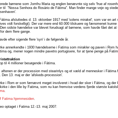
cerede børnene som Jomfru Maria og englen benævnte sig selv 'frue af rosenha
ver til ''Nossa Senhora do Rosário de Fátima''. Man finder mange veje og stede
rosenhaven'.
átima afsluttedes d. 13. oktonber 1917 med 'solens mirakel', som var en art
ves vidt forskelligt). Der var mere end 60.000 tilskuere og fænomenet kunn
Den sidste hændelse var blevet forudsagt af børnene, som havde fået det at 
for dem flere gange.
vde efter sigende flere 'syn' i de følgende år.
rke annerkendte i 1930 hændelserne i Fatima som mirakler og paven i Rom ha
atima og, mener nogen mindre pavetro portugisere, for at tjene penge på Fati
istattraktion
 op til 4 millioner besøgende i Fátima.
aftenen er der procession med stearinlys og et væld af mennesker i Fátima f
Den 13. maj er der 'afskeds-procession'.
rke i Rom er som førnævnt meget involveret i hvad der sker i Fátima, og der b
kirke i den lille by Fatima, som nu kan fremvise verdens fjerde største katolsk
ima
.
f Fatima hjemmesiden
.
eo optaget i Fatima 12.-13. maj 2007: