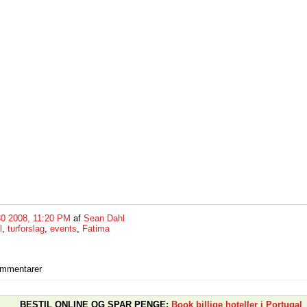
30 2008, 11:20 PM
af
Sean Dahl
l
,
turforslag
,
events
,
Fatima
ommentarer
BESTIL ONLINE OG SPAR PENGE:
Book billige hoteller i Portugal