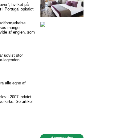
ven', hvilket på
r i Portugal opkaldt
 solformørkelse
e ses mange
vide af englen, som
r udvist stor
ma-legenden.
ra alle egne af
lev i 2007 indviet
e kirke. Se artikel