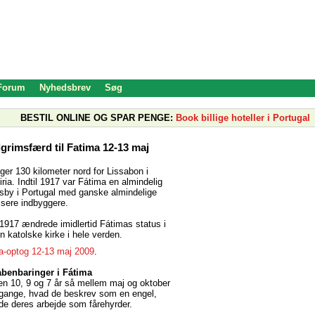
 Forum
Nyhedsbrev
Søg
BESTIL ONLINE OG SPAR PENGE:
Book billige hoteller i Portugal
lgrimsfærd til Fatima 12-13 maj
ger 130 kilometer nord for Lissabon i
ria. Indtil 1917 var Fátima en almindelig
ndsby i Portugal med ganske almindelige
isere indbyggere.
1917 ændrede imidlertid Fátimas status i
n katolske kirke i hele verden.
a-optog 12-13 maj 2009
.
åbenbaringer i Fátima
ren 10, 9 og 7 år så mellem maj og oktober
gange, hvad de beskrev som en engel,
e deres arbejde som fårehyrder.