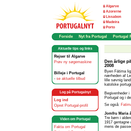
Algarve
Azorerne
Lissabon
Madeira
Porto
Forside
Nyt fra Portugal
Portugal
Aktuelle tips og links
Rejser til Algarve
Den årlige pi
Prøv ny søgemaskine
2008
Byen Fátima lig
Billeje i Portugal
nærheden af Lei
-
se aktuelle tilbud
lille søvnig la
katolske portug
Log på Portugalnyt
Begivenheder i 
Portugal og i de
Log ind
Se også:
Fatim
Opret Portugal-profil
Jomfru Maria 
Tre børn i alde
Viden om Portugal
1917 gentagne 
mens de passed
Fakta om Portugal