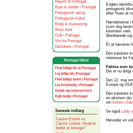
Rejsen til Portugal
Englen identifi
Byer & steder i Portugal
portugisisk bli
Portugisisk sprog
efter 'fruen af 
Portugisisk kultur
Hændelserne i F
Bolig & investering
(som dog beskri
Aktiv ferie
kilometer væk. 
Golf i Portugal
åbenbarede sig 
Vin fra Portugal
Ét af børnene ha
Danskere i Portugal
Den katolske ki
interesse for F
Portugal tilbud
Fatima som tur
Find billigt fly til Portugal
Der er nu årligt
Lej billig bil i Portugal
Find billigt hotel i Portugal
Den 12. maj om 
Europa og USA. 
Lej feriebolig i Portugal
Guide og rejseservice
Den katolske ki
Køb bolig i Portugal
en ekstrem dyr 
om
kirken i Fat
Seneste indlæg
Se også
Lady o
Casino Estoril vs.
Herunder en vid
Casino Lisboa: Hvad er
bedst at besøge?