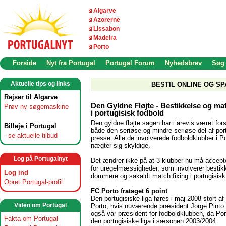
Algarve
Azorerne
Lissabon
Madeira
Porto
Forside
Nyt fra Portugal
Portugal Forum
Nyhedsbrev
Søg
Aktuelle tips og links
BESTIL ONLINE OG SP
Rejser til Algarve
Den Gyldne Fløjte - Bestikkelse og mat
Prøv ny søgemaskine
i portugisisk fodbold
Den gyldne fløjte sagen har i årevis været fors
Billeje i Portugal
både den seriøse og mindre seriøse del af por
-
se aktuelle tilbud
presse. Alle de involverede fodboldklubber i P
nægter sig skyldige.
Log på Portugalnyt
Det ændrer ikke på at 3 klubber nu må accepte
for uregelmæssigheder, som involverer bestik
Log ind
dommere og såkaldt match fixing i portugisisk
Opret Portugal-profil
FC Porto frataget 6 point
Den portugisiske liga føres i maj 2008 stort a
Viden om Portugal
Porto, hvis nuværende præsident Jorge Pinto
også var præsident for fodboldklubben, da Por
Fakta om Portugal
den portugisiske liga i sæsonen 2003/2004.