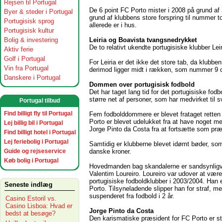
Rejsen til Portugal
De 6 point FC Porto mister i 2008 på grund af
Byer & steder i Portugal
grund af klubbens store forspring til nummer t
Portugisisk sprog
allerede er i hus.
Portugisisk kultur
Leiria og Boavista tvangsnedrykket
Bolig & investering
De to relativt ukendte portugisiske klubber Le
Aktiv ferie
Golf i Portugal
For Leiria er det ikke det store tab, da klubbe
Vin fra Portugal
derimod ligger midt i rækken, som nummer 9 o
Danskere i Portugal
Dommen over portugisisk fodbold
Det har taget lang tid for det portugisiske fod
større net af personer, som har medvirket til s
Portugal tilbud
Find billigt fly til Portugal
Fem fodbolddommere er blevet frataget retten 
Porto er blevet udelukket fra at have noget me
Lej billig bil i Portugal
Jorge Pinto da Costa fra at fortsætte som præ
Find billigt hotel i Portugal
Lej feriebolig i Portugal
Samtidig er klubberne blevet idømt bøder, som
danske kroner.
Guide og rejseservice
Køb bolig i Portugal
Hovedmanden bag skandalerne er sandsynligvi
Valentim Loureiro. Loureiro var udover at væ
portugisiske fodboldklubber i 2003/2004. Han 
Seneste indlæg
Porto. Tilsyneladende slipper han for straf, m
suspenderet fra fodbold i 2 år.
Casino Estoril vs.
Casino Lisboa: Hvad er
Jorge Pinto da Costa
bedst at besøge?
Den karismatiske præsident for FC Porto er st