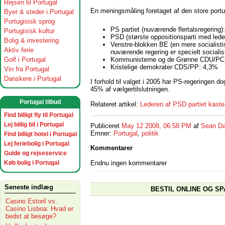
Rejsen til Portugal
En meningsmåling foretaget af den store portug
Byer & steder i Portugal
Portugisisk sprog
PS partiet (nuværende flertalsregering
Portugisisk kultur
PSD (største oppositionsparti med lede
Bolig & investering
Venstre-blokken BE (en mere socialisti
Aktiv ferie
nuværende regering er specielt socialis
Golf i Portugal
Kommunisterne og de Grønne CDU/PC
Kristelige demokrater CDS/PP: 4,3%
Vin fra Portugal
Danskere i Portugal
I forhold til valget i 2005 har PS-regeringen
45% af vælgertilslutningen.
Portugal tilbud
Relateret artikel:
Lederen af PSD partiet kaste
Find billigt fly til Portugal
Lej billig bil i Portugal
Publiceret
May 12 2008, 06:58 PM
af
Sean Da
Emner:
Portugal
,
politik
Find billigt hotel i Portugal
Lej feriebolig i Portugal
Kommentarer
Guide og rejseservice
Køb bolig i Portugal
Endnu ingen kommentarer
Seneste indlæg
BESTIL ONLINE OG SP
Casino Estoril vs.
Casino Lisboa: Hvad er
bedst at besøge?