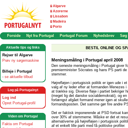
Algarve
Azorerne
Lissabon
Madeira
Porto
Forside
Nyt fra Portugal
Portugal Forum
Nyhedsbrev
Søg
Aktuelle tips og links
BESTIL ONLINE OG SP
Rejser til Algarve
Meningsmåling i Portugal april 2008
Prøv ny søgemaskine
Den seneste meningsmåling i Portugal giver fo
premierminister Sócrates og hans PS parti de 
Billeje i Portugal
stemmer.
-
se aktuelle tilbud
Højrefløjen i portugisisk politik er igen ude i e
valg af ny leder efter at formanden Menezes i a
Log på Portugalnyt
at trække sig. Diverse fløje i partiet bekriger 
(meget lig det danske socialdemokrati), og en t
Log ind
forlængst afgået formand mener igen at skul
Opret Portugal-profil
formandsposten. Det samme gør fire andre PS
Det er faktisk imponerende at PSD fortsat kan
Viden om Portugal
over 30% af stemmerne. Måske er det et result
alternativerne på højrefløjen i portugisisk poli
Fakta om Portugal
af et enkelt lille parti med få politiske profiler.