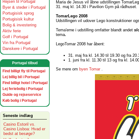
Rejsen til Portugal
Maria de Jesus vil åbne udstillingen TomarLe
31. maj kl. 14.30 i Pavilion Gym på rådhuset.
Byer & steder i Portugal
Portugisisk sprog
TomarLego 2008
Portugisisk kultur
Udstillingen vil udover Lego konstruktioner o
Bolig & investering
Tema'erne i udstilling omfatter blandt andet
sl
Aktiv ferie
tema
.
Golf i Portugal
Vin fra Portugal
LegoTomar 2008 har åbent:
Danskere i Portugal
31. maj fra kl. 14.30 til 19.30 og fra 20.
1. juni fra kl. 11.30 til 13 og fra kl. 14.0
Portugal tilbud
Se mere om
byen Tomar
.
Find billigt fly til Portugal
Lej billig bil i Portugal
Find billigt hotel i Portugal
Lej feriebolig i Portugal
Guide og rejseservice
Køb bolig i Portugal
Seneste indlæg
Casino Estoril vs.
Casino Lisboa: Hvad er
bedst at besøge?