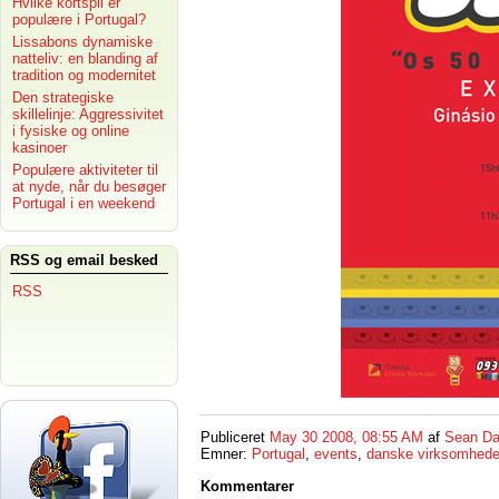
Hvilke kortspil er
populære i Portugal?
Lissabons dynamiske
natteliv: en blanding af
tradition og modernitet
Den strategiske
skillelinje: Aggressivitet
i fysiske og online
kasinoer
Populære aktiviteter til
at nyde, når du besøger
Portugal i en weekend
RSS og email besked
RSS
Publiceret
May 30 2008, 08:55 AM
af
Sean Da
Emner:
Portugal
,
events
,
danske virksomheder
Kommentarer