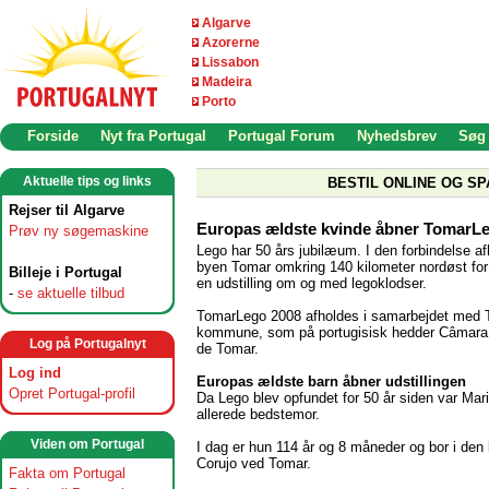
Algarve
Azorerne
Lissabon
Madeira
Porto
Forside
Nyt fra Portugal
Portugal Forum
Nyhedsbrev
Søg
Aktuelle tips og links
BESTIL ONLINE OG SP
Rejser til Algarve
Europas ældste kvinde åbner TomarL
Prøv ny søgemaskine
Lego har 50 års jubilæum. I den forbindelse af
byen Tomar omkring 140 kilometer nordøst fo
Billeje i Portugal
en udstilling om og med legoklodser.
-
se aktuelle tilbud
TomarLego 2008 afholdes i samarbejdet med
kommune, som på portugisisk hedder Câmara
Log på Portugalnyt
de Tomar.
Log ind
Europas ældste barn åbner udstillingen
Opret Portugal-profil
Da Lego blev opfundet for 50 år siden var Mar
allerede bedstemor.
Viden om Portugal
I dag er hun 114 år og 8 måneder og bor i den l
Corujo ved Tomar.
Fakta om Portugal