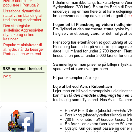
Hvilke kortspil er
I Berlin er man ikke langt fra kulturbyerne W
populære i Portugal?
Sydtyskland (600 km). En tur fra Berlin til R
Lissabons dynamiske
undervejs, og er man flere til at køre udlejning
natteliv: en blanding af
længerevarende stop da vejnettet er godt (
se 
tradition og modernitet
I egen bil til Flensborg og videre i udlejnin
Den strategiske
Fra Jylland er den nærmeste større tyske by
skillelinje: Aggressivitet
I sig selv er et besøg værd, er det muligt at pa
i fysiske og online
kasinoer
Flensborg har efterhånden et godt udvalg af udl
Populære aktiviteter til
Flensborg kan findes på vores billeje søgemak
at nyde, når du besøger
dage i juli måned for under 2.700 kroner i Fl
Portugal i en weekend
findes til en pris af under 3.000 kroner for en 
Sammenligner man priserne på billeje i Tysklan
spare ved at køre over grænsen.
RSS og email besked
RSS
Et par eksempler på billeje:
Leje af bil ved Avis i København
Lejer man en bil ved eksempelvis udlejningssel
kan man få
den mindste
udlejningsbil i én 
fordelagtig som i Tyskland. Hos Avis i Danmar
En VW Fox 3-døre (absolut
mindste V
Forsikring (skade/tyveriforsikring) er in
700 fri kilometre -
alt herover koster 1
Én fører - en ekstra fører koster 50 kr
Udstyr: Kun det mest basale og der er 