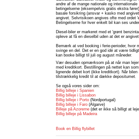
andre af de mange nationale og internationale 
betingelserne (eksempelvis gratis ekstra fører
basale forsikring (ansvar + kasko med angivet 
angivet. Selvrisikoen angives ofte med ordet '
Betingelserne for hver enkelt bil kan ses under 
Diesel-biler er markeret med et 'grønt benzin
opleve at få en dieselbil uden at det er angive
Bemærk at ved booking i ferie-perioder, hvor 
svinge en del. Det er en god idé at være tidli
kan booke billigt til juli og august måneder.
Vær desuden opmærksom på at når man lejer b
med kreditkort. Bestillingen på nettet kan som
lignende debet kort (ikke kreditkort). Når bil
tilstrækkelig kredit til at dække depositumet.
Se også vores sider om:
Billig billeje i Spanien
Billig billeje i Lissabon
Billig billeje i Porto
(Nordportugal)
Billig billeje i Faro
(Algarve)
Billeje på Azorerne
(det er ikke så billigt at le
Billig billeje på Madeira
Book en Billig flybillet