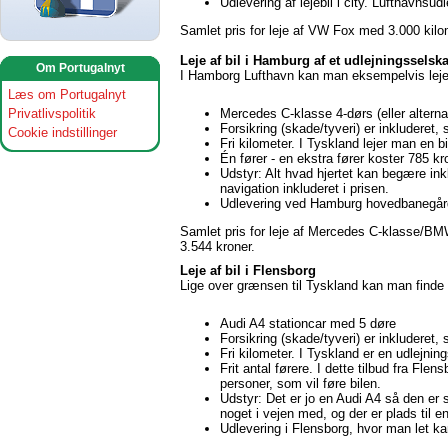
Udlevering af lejebil i city. Lufthavns
Samlet pris for leje af VW Fox med 3.000 kilo
Leje af bil i Hamburg af et udlejningssel
Om Portugalnyt
I Hamborg Lufthavn kan man eksempelvis leje f
Læs om Portugalnyt
Mercedes C-klasse 4-dørs (eller altern
Privatlivspolitik
Forsikring (skade/tyveri) er inkluderet, 
Cookie indstillinger
Fri kilometer. I Tyskland lejer man en bi
Én fører - en ekstra fører koster 785 kr
Udstyr: Alt hvad hjertet kan begære ink
navigation inkluderet i prisen.
Udlevering ved Hamburg hovedbanegård 
Samlet pris for leje af Mercedes C-klasse/BM
3.544 kroner.
Leje af bil i Flensborg
Lige over grænsen til Tyskland kan man finde f
Audi A4 stationcar med 5 døre
Forsikring (skade/tyveri) er inkluderet, 
Fri kilometer. I Tyskland er en udlejning
Frit antal førere. I dette tilbud fra Fle
personer, som vil føre bilen.
Udstyr: Det er jo en Audi A4 så den er 
noget i vejen med, og der er plads til 
Udlevering i Flensborg, hvor man let ka