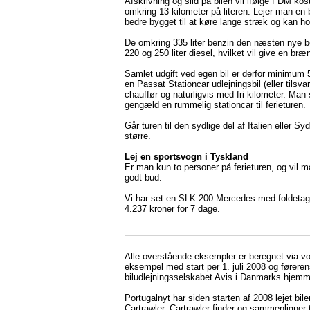
Afskrivning og slid på bilen vil ifølge FDM ko
omkring 13 kilometer på literen. Lejer man en bi
bedre bygget til at køre lange stræk og kan hol
De omkring 335 liter benzin den næsten nye be
220 og 250 liter diesel, hvilket vil give en br
Samlet udgift ved egen bil er derfor minimum 5
en Passat Stationcar udlejningsbil (eller tilsva
chauffør og naturligvis med fri kilometer. Man 
gengæld en rummelig stationcar til ferieturen.
Går turen til den sydlige del af Italien eller S
større.
Lej en sportsvogn i Tyskland
Er man kun to personer på ferieturen, og vil m
godt bud.
Vi har set en SLK 200 Mercedes med foldetag o
4.237 kroner for 7 dage.
Alle overstående eksempler er beregnet via vor
eksempel med start per 1. juli 2008 og førerens
biludlejningsselskabet Avis i Danmarks hjemmes
Portugalnyt har siden starten af 2008 lejet bil
Cartrawler. Cartrawler finder og sammenligner t