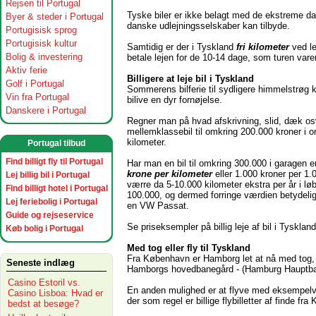
Rejsen til Portugal
Tyske biler er ikke belagt med de ekstreme dans
Byer & steder i Portugal
danske udlejningsselskaber kan tilbyde.
Portugisisk sprog
Portugisisk kultur
Samtidig er der i Tyskland
fri kilometer
ved le
Bolig & investering
betale lejen for de 10-14 dage, som turen varer p
Aktiv ferie
Billigere at leje bil i Tyskland
Golf i Portugal
Sommerens bilferie til sydligere himmelstrøg k
Vin fra Portugal
bilive en dyr fornøjelse.
Danskere i Portugal
Regner man på hvad afskrivning, slid, dæk os
mellemklassebil til omkring 200.000 kroner i o
kilometer.
Portugal tilbud
Find billigt fly til Portugal
Har man en bil til omkring 300.000 i garagen e
krone
per kilometer
eller 1.000 kroner per 1.
Lej billig bil i Portugal
værre da 5-10.000 kilometer ekstra per år i lø
Find billigt hotel i Portugal
100.000, og dermed forringe værdien betydeli
Lej feriebolig i Portugal
en VW Passat.
Guide og rejseservice
Se priseksempler på billig leje af bil i Tysklan
Køb bolig i Portugal
Med tog eller fly til Tyskland
Fra København er Hamborg let at nå med tog, og
Seneste indlæg
Hamborgs hovedbanegård - (Hamburg Hauptbahn
Casino Estoril vs.
En anden mulighed er at flyve med eksempelvis 
Casino Lisboa: Hvad er
der som regel er billige flybilletter af finde f
bedst at besøge?