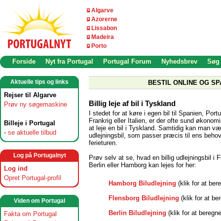
Algarve
Azorerne
Lissabon
Madeira
Porto
Forside
Nyt fra Portugal
Portugal Forum
Nyhedsbrev
Søg
Aktuelle tips og links
BESTIL ONLINE OG SP
Rejser til Algarve
Billig leje af bil i Tyskland
Prøv ny søgemaskine
I stedet for at køre i egen bil til Spanien, Portu
Frankrig eller Italien, er der ofte sund økonomi
Billeje i Portugal
at leje en bil i Tyskland. Samtidig kan man v
-
se aktuelle tilbud
udlejningsbil, som passer præcis til ens beho
ferieturen.
Log på Portugalnyt
Prøv selv at se, hvad en billig udlejningsbil i 
Berlin eller Hamborg kan lejes for her:
Log ind
Opret Portugal-profil
Hamborg Biludlejning
(klik for at ber
Flensborg Biludlejning
(klik for at be
Viden om Portugal
Berlin Biludlejning
(klik for at beregne
Fakta om Portugal