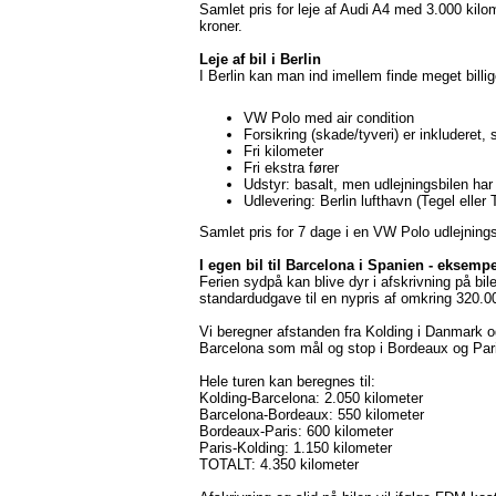
Samlet pris for leje af Audi A4 med 3.000 kilom
kroner.
Leje af bil i Berlin
I Berlin kan man ind imellem finde meget billig
VW Polo med air condition
Forsikring (skade/tyveri) er inkluderet, 
Fri kilometer
Fri ekstra fører
Udstyr: basalt, men udlejningsbilen har
Udlevering: Berlin lufthavn (Tegel eller
Samlet pris for 7 dage i en VW Polo udlejningsb
I egen bil til Barcelona i Spanien - eksempe
Ferien sydpå kan blive dyr i afskrivning på bi
standardudgave til en nypris af omkring 320.0
Vi beregner afstanden fra Kolding i Danmark o
Barcelona som mål og stop i Bordeaux og Par
Hele turen kan beregnes til:
Kolding-Barcelona: 2.050 kilometer
Barcelona-Bordeaux: 550 kilometer
Bordeaux-Paris: 600 kilometer
Paris-Kolding: 1.150 kilometer
TOTALT: 4.350 kilometer