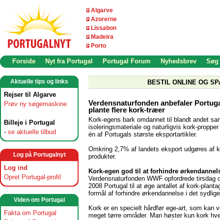
Algarve
Azorerne
Lissabon
Madeira
Porto
Forside
Nyt fra Portugal
Portugal Forum
Nyhedsbrev
Søg
Aktuelle tips og links
BESTIL ONLINE OG SP
Rejser til Algarve
Verdensnaturfonden anbefaler Portuga
Prøv ny søgemaskine
plante flere kork-træer
Kork-egens bark omdannet til blandt andet san
Billeje i Portugal
isoleringsmateriale og naturligvis kork-propper 
-
se aktuelle tilbud
én af Portugals største eksportartikler.
Omkring 2,7% af landets eksport udgøres af k
Log på Portugalnyt
produkter.
Log ind
Kork-egen god til at forhindre ørkendannel
Opret Portugal-profil
Verdensnaturfonden WWF opfordrede tirsdag d.
2008 Portugal til at øge antallet af kork-plant
formål af forhindre ørkendannelse i det sydlige
Viden om Portugal
Kork er en specielt hårdfør ege-art, som kan v
Fakta om Portugal
meget tørre områder. Man høster kun kork hver