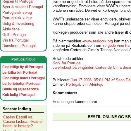
Rejsen til Portugal
træerne er gode til at holde på den sparsomm
vandforsyning. Endvidere viser WWF's undersøg
Byer & steder i Portugal
bladene i området. Derved er kork-egen blandt
Portugisisk sprog
Portugisisk kultur
WWF's undersøgelser viser endvidere, skriver 
kunne stoppe ørkendannelse i Portugal på det
Bolig & investering
Aktiv ferie
Korkegen producerer som alle andre træer ilt og
Golf i Portugal
Vin fra Portugal
På hjemmesiden
www.realcork.org
kan man se
siderne på Realcork.com om
5 gode vine fra
Danskere i Portugal
vingården Cortes de Cima's Touriga Nacional A
Relaterede artikler:
Portugal tilbud
Kork fra Portugal
Find billigt fly til Portugal
Julefrokost på vingården Cortes de Cima dec
Lej billig bil i Portugal
Find billigt hotel i Portugal
Publiceret
Jun 17 2008, 05:01 PM
af
Sean Da
Lej feriebolig i Portugal
Emner:
Portugal
,
vin
,
Alentejo
Guide og rejseservice
Kommentarer
Køb bolig i Portugal
Endnu ingen kommentarer
Seneste indlæg
BESTIL ONLINE OG SP
Casino Estoril vs.
Casino Lisboa: Hvad er
bedst at besøge?