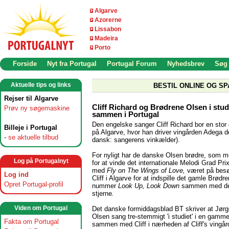
Algarve
Azorerne
Lissabon
Madeira
Porto
Forside
Nyt fra Portugal
Portugal Forum
Nyhedsbrev
Søg
Aktuelle tips og links
BESTIL ONLINE OG SP
Rejser til Algarve
Cliff Richard og Brødrene Olsen i stud
Prøv ny søgemaskine
sammen i Portugal
Den engelske sanger Cliff Richard bor en stor d
Billeje i Portugal
på Algarve, hvor han driver vingården Adega d
-
se aktuelle tilbud
dansk: sangerens vinkælder).
For nyligt har de danske Olsen brødre, som m
Log på Portugalnyt
for at vinde det internationale Melodi Grad Prix
med
Fly on
The Wings of Love,
været på besø
Log ind
Cliff i Algarve for at indspille det gamle Brødr
Opret Portugal-profil
nummer
Look Up, Look Down
sammen med de
stjerne
.
Viden om Portugal
Det danske formiddagsblad BT skriver at Jørg
Olsen sang tre-stemmigt 'i studiet' i en gamm
Fakta om Portugal
sammen med Cliff i nærheden af Cliff's vingå