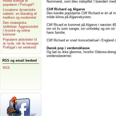
Hvilke kortspil er
Nummeret, som blev indspillet 'i brønden' m
populære i Portugal?
Cliff Richard og Algarve
Lissabons dynamiske
Den kendte popstjerne Cliff Richard er én af m
natteliv: en blanding af
milde klima på Algarvekysten.
tradition og modernitet
Den strategiske
Cliff Ricard er kommet på Algarve i næsten 40
skillelinje: Aggressivitet
om sit liv som sanger, sin vinhobby og om si
i fysiske og online
hans familie.
kasinoer
Populære aktiviteter til
Cliff Richard er snart koncertaktuel i England
at nyde, når du besøger
Portugal i en weekend
Dansk pop i verdensklasse
Og lad os ikke glemme, hvorfor Odense-drenge
verdensberømte:
RSS og email besked
RSS