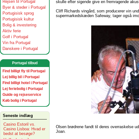
Rejsen til Portugal
skulle efter sigende give en fremragende akust
Byer & steder i Portugal
Cliff Richards vingård, som producerer vin un
Portugisisk sprog
supermarkedskæden Safeway, tager også imod
Portugisisk kultur
Bolig & investering
Aktiv ferie
Golf i Portugal
Vin fra Portugal
Danskere i Portugal
Portugal tilbud
Find billigt fly til Portugal
Lej billig bil i Portugal
Find billigt hotel i Portugal
Lej feriebolig i Portugal
Guide og rejseservice
Køb bolig i Portugal
Seneste indlæg
Casino Estoril vs.
Olsen brødrene fandt til deres overraskelse ud 
Casino Lisboa: Hvad er
Joan.
bedst at besøge?