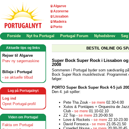
Algarve
Azorerne
Lissabon
Madeira
Porto
Forside
Nyt fra Portugal
Portugal Forum
Nyhedsbrev
Søg
Aktuelle tips og links
BESTIL ONLINE OG SP
Rejser til Algarve
Super Bock Super Rock i Lissabon og 
Prøv ny søgemaskine
2008
Sommeren i Portugal byder som sædvanlig p
Billeje i Portugal
Bock Super Rock musikfestival. Programmet 
-
se aktuelle tilbud
følger:
PORTO Super Bock Super Rock 4-5 juli 20
Log på Portugalnyt
Den 4. juli spiller:
Log ind
Pete Tha Zouk -
se mere
02.30-4.00
Opret Portugal-profil
Xutos & Pontápes + Orquestra de Jazz
Club -
se mere
01.10-02.10
ZZ Top -
se mere
23.20-00.50
Viden om Portugal
Love & Rockets -
se mere
22.10-23.00
David Fonseca -
se mere
21.05-21.50
Fakta om Portugal
Crowded House -
se mere
20.00-20.45