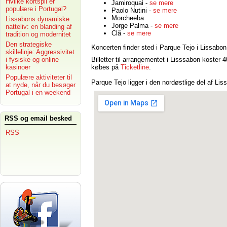
Hvilke kortspil er
Jamiroquai -
se mere
populære i Portugal?
Paolo Nutini -
se mere
Morcheeba
Lissabons dynamiske
Jorge Palma -
se mere
natteliv: en blanding af
Clã -
se mere
tradition og modernitet
Den strategiske
Koncerten finder sted i Parque Tejo i Lissabon
skillelinje: Aggressivitet
i fysiske og online
Billetter til arrangementet i Lisssabon koster 
kasinoer
købes på
Ticketline
.
Populære aktiviteter til
Parque Tejo ligger i den nordøstlige del af Lis
at nyde, når du besøger
Portugal i en weekend
RSS og email besked
RSS