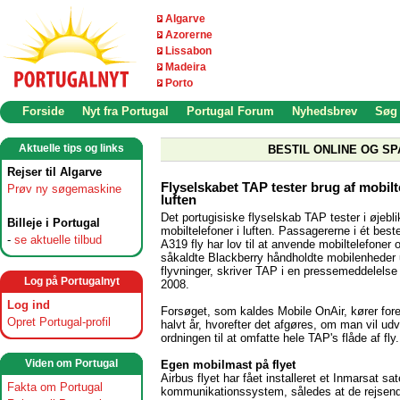
Algarve
Azorerne
Lissabon
Madeira
Porto
Forside
Nyt fra Portugal
Portugal Forum
Nyhedsbrev
Søg
Aktuelle tips og links
BESTIL ONLINE OG SP
Rejser til Algarve
Flyselskabet TAP tester brug af mobilt
Prøv ny søgemaskine
luften
Det portugisiske flyselskab TAP tester i øjebli
Billeje i Portugal
mobiltelefoner i luften. Passagererne i ét best
-
se aktuelle tilbud
A319 fly har lov til at anvende mobiltelefoner 
såkaldte Blackberry håndholdte mobilenheder
flyvninger, skriver TAP i en pressemeddelelse d
Log på Portugalnyt
2008.
Log ind
Forsøget, som kaldes Mobile OnAir, kører forel
Opret Portugal-profil
halvt år, hvorefter det afgøres, om man vil udv
ordningen til at omfatte hele TAP's flåde af fly.
Viden om Portugal
Egen mobilmast på flyet
Airbus flyet har fået installeret et Inmarsat sate
Fakta om Portugal
kommunikationssystem, således at de rejsend