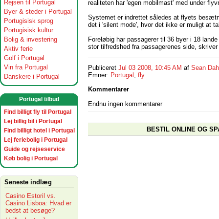
Rejsen til Portugal
realiteten har 'egen mobilmast' med under flyv
Byer & steder i Portugal
Systemet er indrettet således at flyets besæt
Portugisisk sprog
det i 'silent mode', hvor det ikke er muligt at
Portugisisk kultur
Foreløbig har passagerer til 36 byer i 18 land
Bolig & investering
stor tilfredshed fra passagerenes side, skrive
Aktiv ferie
Golf i Portugal
Vin fra Portugal
Publiceret
Jul 03 2008, 10:45 AM
af
Sean Dah
Emner:
Portugal
,
fly
Danskere i Portugal
Kommentarer
Portugal tilbud
Endnu ingen kommentarer
Find billigt fly til Portugal
Lej billig bil i Portugal
BESTIL ONLINE OG SP
Find billigt hotel i Portugal
Lej feriebolig i Portugal
Guide og rejseservice
Køb bolig i Portugal
Seneste indlæg
Casino Estoril vs.
Casino Lisboa: Hvad er
bedst at besøge?