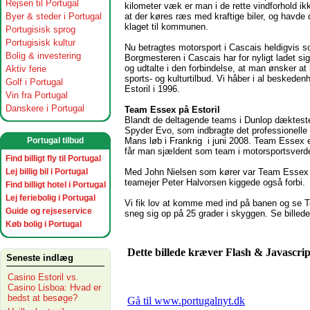
Rejsen til Portugal
kilometer væk er man i de rette vindforhold ikk
at der køres ræs med kraftige biler, og havde
Byer & steder i Portugal
klaget til kommunen.
Portugisisk sprog
Portugisisk kultur
Nu betragtes motorsport i Cascais heldigvis so
Bolig & investering
Borgmesteren i Cascais har for nyligt ladet sig
og udtalte i den forbindelse, at man ønsker a
Aktiv ferie
sports- og kulturtilbud. Vi håber i al beskede
Golf i Portugal
Estoril i 1996.
Vin fra Portugal
Danskere i Portugal
Team Essex på Estoril
Blandt de deltagende teams i Dunlop dæktes
Spyder Evo, som indbragte det professionelle 
Mans løb i Frankrig i juni 2008. Team Essex
Portugal tilbud
får man sjældent som team i motorsportsverd
Find billigt fly til Portugal
Med John Nielsen som kører var Team Essex o
Lej billig bil i Portugal
teamejer Peter Halvorsen kiggede også forbi.
Find billigt hotel i Portugal
Lej feriebolig i Portugal
Vi fik lov at komme med ind på banen og se T
Guide og rejseservice
sneg sig op på 25 grader i skyggen. Se billede
Køb bolig i Portugal
Seneste indlæg
Casino Estoril vs.
Casino Lisboa: Hvad er
bedst at besøge?