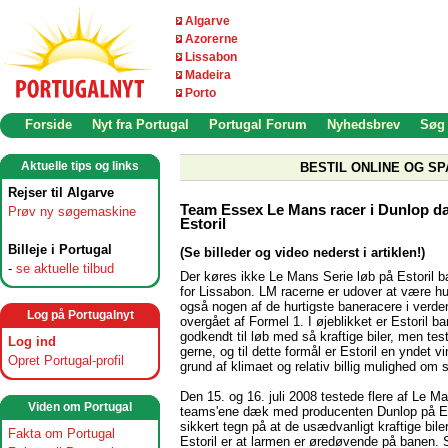
Algarve
Azorerne
Lissabon
Madeira
Porto
Forside
Nyt fra Portugal
Portugal Forum
Nyhedsbrev
Søg
Aktuelle tips og links
BESTIL ONLINE OG SP
Rejser til Algarve
Team Essex Le Mans racer i Dunlop d
Prøv ny søgemaskine
Estoril
Billeje i Portugal
(Se billeder og video nederst i artiklen!)
-
se aktuelle tilbud
Der køres ikke Le Mans Serie løb på Estoril 
for Lissabon. LM racerne er udover at være h
også nogen af de hurtigste baneracere i verde
Log på Portugalnyt
overgået af Formel 1. I øjeblikket er Estoril b
godkendt til løb med så kraftige biler, men t
Log ind
gerne, og til dette formål er Estoril en yndet v
Opret Portugal-profil
grund af klimaet og relativ billig mulighed o
Den 15. og 16. juli 2008 testede flere af Le M
Viden om Portugal
teams'ene dæk med producenten Dunlop på Est
sikkert tegn på at de usædvanligt kraftige bile
Fakta om Portugal
Estoril er at larmen er øredøvende på banen. S