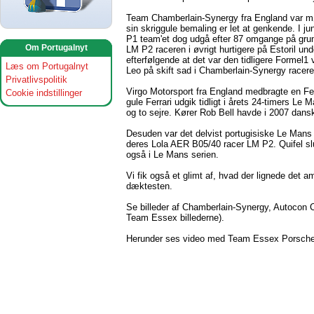
Team Chamberlain-Synergy fra England var m
sin skriggule bemaling er let at genkende. I j
P1 team'et dog udgå efter 87 omgange på gru
Om Portugalnyt
LM P2 raceren i øvrigt hurtigere på Estoril u
efterfølgende at det var den tidligere Forme
Læs om Portugalnyt
Leo på skift sad i Chamberlain-Synergy racere
Privatlivspolitik
Virgo Motorsport fra England medbragte en Fer
Cookie indstillinger
gule Ferrari udgik tidligt i årets 24-timers Le
og to sejre. Kører Rob Bell havde i 2007 dans
Desuden var det delvist portugisiske Le Mans
deres Lola AER B05/40 racer LM P2. Quifel slu
også i Le Mans serien.
Vi fik også et glimt af, hvad der lignede det 
dæktesten.
Se billeder af Chamberlain-Synergy, Autocon C
Team Essex billederne).
Herunder ses video med Team Essex Porsche R