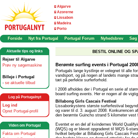
Algarve
Azorerne
Lissabon
Madeira
Porto
Forside
Nyt fra Portugal
Portugal Forum
Nyhedsbrev
Søg
Aktuelle tips og links
BESTIL ONLINE OG SP
Rejser til Algarve
Berømte surfing events i Portugal 200
Prøv ny søgemaskine
Portugals lange kystlinje er velegnet til alle fo
vandsport, og på nogen af landets mange stra
Billeje i Portugal
tæt på perfekte surferforhold.
-
se aktuelle tilbud
I 2008 afholdes der i Portugal en serie af stør
board surfing events. Her er nogen af de vigtig
Log på Portugalnyt
Billabong Girls Cascais Festival
Log ind
Lissabonkystens største surferfestival begynder
og varer til d. 3. august 2008. Konkurrencen a
Opret Portugal-profil
den berømte Guincho strand 5 kilometer vest 
Eventet er en del af kvindernes World Qualify
Viden om Portugal
(WQS) og er blevet opgraderet til WQS 6-stars
hvilket betyder at Billabong Girls Cascais Festi
Fakta om Portugal