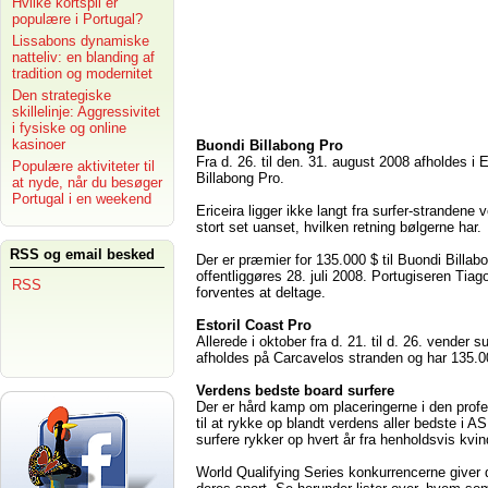
Hvilke kortspil er
populære i Portugal?
Lissabons dynamiske
natteliv: en blanding af
tradition og modernitet
Den strategiske
skillelinje: Aggressivitet
i fysiske og online
kasinoer
Buondi Billabong Pro
Fra d. 26. til den. 31. august 2008 afholdes 
Populære aktiviteter til
Billabong Pro.
at nyde, når du besøger
Portugal i en weekend
Ericeira ligger ikke langt fra surfer-stranden
stort set uanset, hvilken retning bølgerne har.
RSS og email besked
Der er præmier for 135.000 $ til Buondi Billa
offentliggøres 28. juli 2008. Portugiseren Tia
RSS
forventes at deltage.
Estoril Coast Pro
Allerede i oktober fra d. 21. til d. 26. vender 
afholdes på Carcavelos stranden og har 135.0
Verdens bedste board surfere
Der er hård kamp om placeringerne i den profes
til at rykke op blandt verdens aller bedste i
surfere rykker op hvert år fra henholdsvis kv
World Qualifying Series konkurrencerne giver 