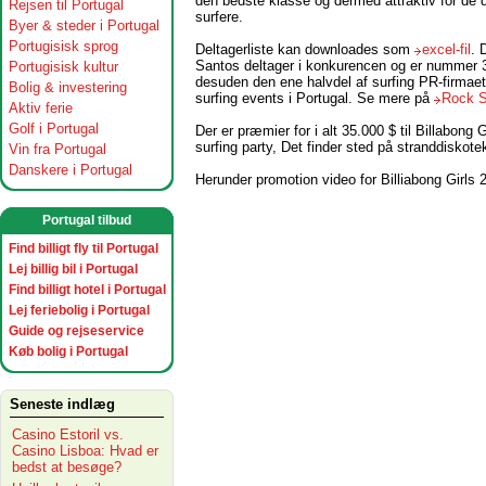
den bedste klasse og dermed attraktiv for de 
Rejsen til Portugal
surfere.
Byer & steder i Portugal
Portugisisk sprog
Deltagerliste kan downloades som
excel-fil
. 
Santos deltager i konkurencen og er nummer 
Portugisisk kultur
desuden den ene halvdel af surfing PR-firmae
Bolig & investering
surfing events i Portugal. Se mere på
Rock S
Aktiv ferie
Golf i Portugal
Der er præmier for i alt 35.000 $ til Billabong G
surfing party, Det finder sted på stranddiskotek
Vin fra Portugal
Danskere i Portugal
Herunder promotion video for Billiabong Girls 
Portugal tilbud
Find billigt fly til Portugal
Lej billig bil i Portugal
Find billigt hotel i Portugal
Lej feriebolig i Portugal
Guide og rejseservice
Køb bolig i Portugal
Seneste indlæg
Casino Estoril vs.
Casino Lisboa: Hvad er
bedst at besøge?