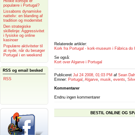
Hvilke kortspil er
populære i Portugal?
Lissabons dynamiske
natteliv: en blanding af
tradition og modernitet
Den strategiske
skillelinje: Aggressivitet
i fysiske og online
kasinoer
Relaterede artikler:
Populære aktiviteter til
Kork fra Portugal - kork-museum i Fábrica do 
at nyde, når du besøger
Portugal i en weekend
Se også:
Kort over Algarve i Portugal
RSS og email besked
Publiceret
Jul 24 2008, 01:03 PM
af
Sean Dah
RSS
Emner:
Portugal
,
Algarve
,
musik
,
events
,
Silv
Kommentarer
Endnu ingen kommentarer
BESTIL ONLINE OG SP