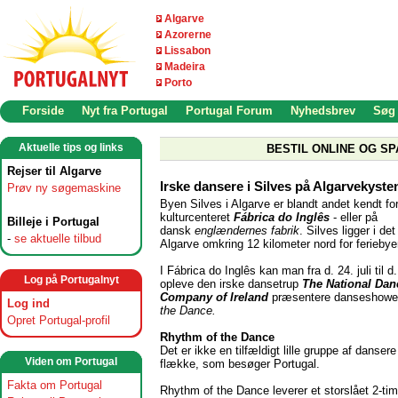
Algarve
Azorerne
Lissabon
Madeira
Porto
Forside
Nyt fra Portugal
Portugal Forum
Nyhedsbrev
Søg
Aktuelle tips og links
BESTIL ONLINE OG SP
Rejser til Algarve
Irske dansere i Silves på Algarvekyste
Prøv ny søgemaskine
Byen Silves i Algarve er blandt andet kendt fo
kulturcenteret
Fábrica do Inglês
- eller på
Billeje i Portugal
dansk
englændernes fabrik
. Silves ligger i det
-
se aktuelle tilbud
Algarve omkring 12 kilometer nord for feriebye
I Fábrica do Inglês kan man fra d. 24. juli til d
Log på Portugalnyt
opleve den irske dansetrup
The National Dan
Company of Ireland
præsentere danseshow
Log ind
the Dance.
Opret Portugal-profil
Rhythm of the Dance
Det er ikke en tilfældigt lille gruppe af dansere
Viden om Portugal
flække, som besøger Portugal.
Fakta om Portugal
Rhythm of the Dance leverer et storslået 2-tim