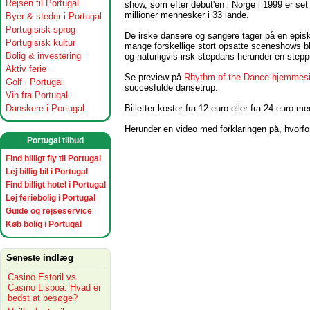
Rejsen til Portugal
show, som efter debut'en i Norge i 1999 er set
millioner mennesker i 33 lande.
Byer & steder i Portugal
Portugisisk sprog
De irske dansere og sangere tager på en episk
Portugisisk kultur
mange forskellige stort opsatte sceneshows bl
Bolig & investering
og naturligvis irsk stepdans herunder en steppe
Aktiv ferie
Se preview på
Rhythm of the Dance hjemmes
Golf i Portugal
succesfulde dansetrup.
Vin fra Portugal
Billetter koster fra 12 euro eller fra 24 euro m
Danskere i Portugal
Herunder en video med forklaringen på, hvorfo
Portugal tilbud
Find billigt fly til Portugal
Lej billig bil i Portugal
Find billigt hotel i Portugal
Lej feriebolig i Portugal
Guide og rejseservice
Køb bolig i Portugal
Seneste indlæg
Casino Estoril vs.
Casino Lisboa: Hvad er
bedst at besøge?