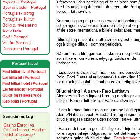
Rejsen til Portugal
lufthavnen uden beregning af et selskab som 
med 25 udlejningstationer i den centrale Portug
Byer & steder i Portugal
kontor i lufthavnen.
Portugisisk sprog
Portugisisk kultur
Sammenligning af priser og eventuel booking
Bolig & investering
udlejningsselskabernes tilbud på billeje efter
af de store internationale billeje selskaber, m
Aktiv ferie
Golf i Portugal
Biludlejning i Lissabon lufthavn er dyrest i jun
Vin fra Portugal
også billige tilbud i sommerperioden.
Danskere i Portugal
Såfremt man blot går hen til skranken og beder
som ikke er konkurrencedygtig. Sådan er det i
undtagelse.
Portugal tilbud
Find billigt fly til Portugal
I Lissabon lufthavn kan man i sommerperioden 
Polo, Ford Fiesta eller lignende) fra omkring 1
Lej billig bil i Portugal
for en udlejningsbil i Lissabon er væsetlig lav
Find billigt hotel i Portugal
Lej feriebolig i Portugal
Biludlejning i Algarve - Faro Lufthavn
Guide og rejseservice
Algarves lufthavn ligger i Faro og modtager en
billeje i Faro er lidt større i Faro sandsynligvi
Køb bolig i Portugal
I Faro lufthavn finder man de samme biludlejn
Alamo/National, Sixt, AutoJardim) og desuden
Seneste indlæg
biludlejningsselskaber uden kontor i selve luft
Casino Estoril vs.
I Faro er det som regel lidt billigere at leje bi
Casino Lisboa: Hvad er
for en uges billeje i Algarve, hvilket det knap k
bedst at besøge?
sammenligning på biludlejning i
Faro lufthavn 