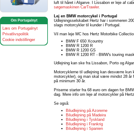
luft til håret i Algarve. I Lissabon er leje af ca
søgemaskinen CarTrawler
.
Lej en BMW motorcykel i Portugal
Udlejningsselskabet Hertz har i sommeren 20
Om Portugalnyt
slags motorcykler til kunder i Portugal.
Læs om Portugalnyt
Vil man leje MC hos Hertz Motorbike Collect
Privatlivspolitik
Cookie indstillinger
BMW F 650 Xcountry
BMW R 1200 R
BMW R 1200 GS
BMW R 1200 RT - BMW's touring mask
Udlejning kan ske fra Lissabon, Porto og Algar
Motorcyklerne til udlejning kan desværre kun 
motorcykler), og man skal være mindst 28 år 
på minimum 30 år.
Priserne starter fra 68 euro om dagen for BMW 
dag. Mere info om leje af motorcykler på Hert
Se også:
Biludlejning på Azorerne
Biludlejning på Madeira
Biludlejning i Tyskland
Biludlejning i Frankrig
Biludlejning i Spanien