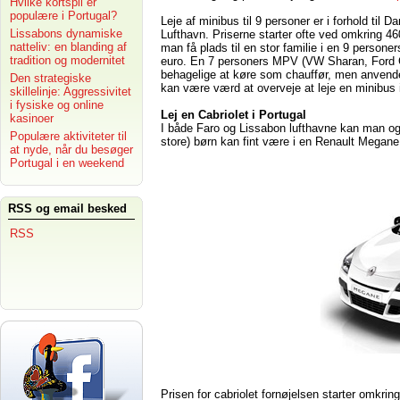
Hvilke kortspil er
populære i Portugal?
Leje af minibus til 9 personer er i forhold til 
Lissabons dynamiske
Lufthavn. Priserne starter ofte ved omkring 46
natteliv: en blanding af
man få plads til en stor familie i en 9 person
tradition og modernitet
euro. En 7 personers MPV (VW Sharan, Ford Ga
behagelige at køre som chauffør, men anven
Den strategiske
kan være værd at overveje at leje en minibus i
skillelinje: Aggressivitet
i fysiske og online
Lej en Cabriolet i Portugal
kasinoer
I både Faro og Lissabon lufthavne kan man også
Populære aktiviteter til
store) børn kan fint være i en Renault Megane
at nyde, når du besøger
Portugal i en weekend
RSS og email besked
RSS
Prisen for cabriolet fornøjelsen starter omkri