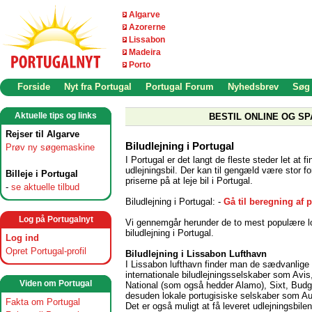
Algarve
Azorerne
Lissabon
Madeira
Porto
Forside
Nyt fra Portugal
Portugal Forum
Nyhedsbrev
Søg
Aktuelle tips og links
BESTIL ONLINE OG SP
Rejser til Algarve
Biludlejning i Portugal
Prøv ny søgemaskine
I Portugal er det langt de fleste steder let at f
udlejningsbil. Der kan til gengæld være stor fo
Billeje i Portugal
priserne på at leje bil i Portugal.
-
se aktuelle tilbud
Biludlejning i Portugal: -
Gå til beregning af p
Log på Portugalnyt
Vi gennemgår herunder de to mest populære lo
biludlejning i Portugal.
Log ind
Opret Portugal-profil
Biludlejning i Lissabon Lufthavn
I Lissabon lufthavn finder man de sædvanlige 
internationale biludlejningsselskaber som Avis
Viden om Portugal
National (som også hedder Alamo), Sixt, Budg
desuden lokale portugisiske selskaber som A
Fakta om Portugal
Det er også muligt at få leveret udlejningsbilen 