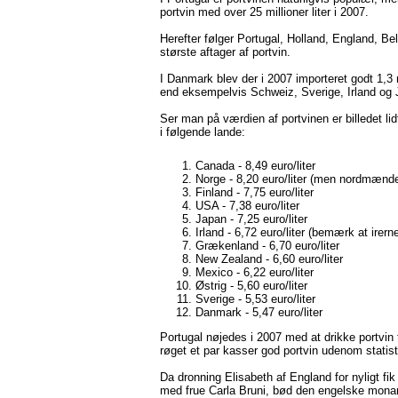
portvin med over 25 millioner liter i 2007.
Herefter følger Portugal, Holland, England, B
største aftager af portvin.
I Danmark blev der i 2007 importeret godt 1,3 m
end eksempelvis Schweiz, Sverige, Irland og 
Ser man på værdien af portvinen er billedet li
i følgende lande:
Canada - 8,49 euro/liter
Norge - 8,20 euro/liter (men nordmænden
Finland - 7,75 euro/liter
USA - 7,38 euro/liter
Japan - 7,25 euro/liter
Irland - 6,72 euro/liter (bemærk at irer
Grækenland - 6,70 euro/liter
New Zealand - 6,60 euro/liter
Mexico - 6,22 euro/liter
Østrig - 5,60 euro/liter
Sverige - 5,53 euro/liter
Danmark - 5,47 euro/liter
Portugal nøjedes i 2007 med at drikke portvin 
røget et par kasser god portvin udenom statis
Da dronning Elisabeth af England for nyligt fi
med frue Carla Bruni, bød den engelske monark