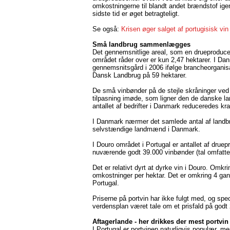
omkostningerne til blandt andet brændstof ig
sidste tid er øget betragteligt.
Se også:
Krisen øger salget af portugisisk vi
Små landbrug sammenlægges
Det gennemsnitlige areal, som en drueproduce
området råder over er kun 2,47 hektarer. I Da
gennemsnitsgård i 2006 ifølge brancheorganis
Dansk Landbrug på 59 hektarer.
De små vinbønder på de stejle skråninger ved
tilpasning imøde, som ligner den de danske la
antallet af bedrifter i Danmark reduceredes kr
I Danmark nærmer det samlede antal af landbr
selvstændige landmænd i Danmark.
I Douro området i Portugal er antallet af drue
nuværende godt 39.000 vinbønder (tal omfatte
Det er relativt dyrt at dyrke vin i Douro. Omkr
omkostninger per hektar. Det er omkring 4 gan
Portugal.
Priserne på portvin har ikke fulgt med, og spe
verdensplan været tale om et prisfald på godt
Aftagerlande - her drikkes der mest portvin
I Portugal er portvinen naturligvis populær, m