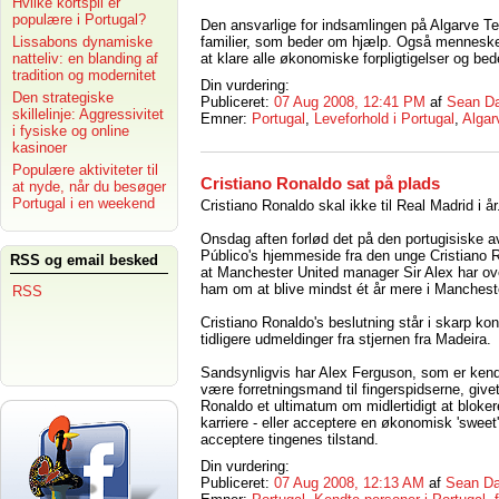
Hvilke kortspil er
populære i Portugal?
Den ansvarlige for indsamlingen på Algarve Ter
Lissabons dynamiske
familier, som beder om hjælp. Også mennesker
natteliv: en blanding af
at klare alle økonomiske forpligtigelser og b
tradition og modernitet
Din vurdering:
Den strategiske
Publiceret:
07 Aug 2008, 12:41 PM
af
Sean Da
skillelinje: Aggressivitet
Emner:
Portugal
,
Leveforhold i Portugal
,
Algar
i fysiske og online
kasinoer
Populære aktiviteter til
Cristiano Ronaldo sat på plads
at nyde, når du besøger
Portugal i en weekend
Cristiano Ronaldo skal ikke til Real Madrid i år
Onsdag aften forlød det på den portugisiske a
Público's hjemmeside fra den unge Cristiano 
RSS og email besked
at Manchester United manager Sir Alex har ov
ham om at blive mindst ét år mere i Manchest
RSS
Cristiano Ronaldo's beslutning står i skarp kont
tidligere udmeldinger fra stjernen fra Madeira.
Sandsynligvis har Alex Ferguson, som er kendt
være forretningsmand til fingerspidserne, givet
Ronaldo et ultimatum om midlertidigt at blokere
karriere - eller acceptere en økonomisk 'sweet'
acceptere tingenes tilstand.
Din vurdering:
Publiceret:
07 Aug 2008, 12:13 AM
af
Sean Da