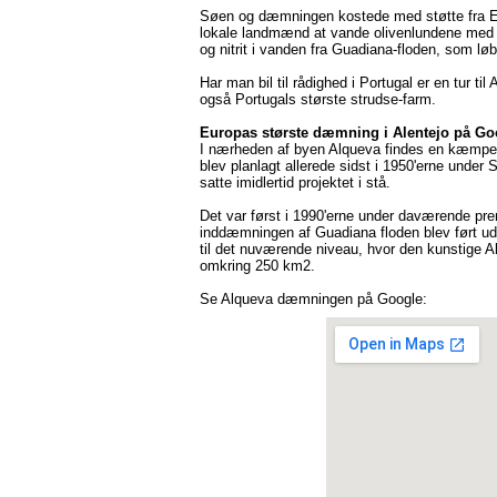
Søen og dæmningen kostede med støtte fra EU o
lokale landmænd at vande olivenlundene med 
og nitrit i vanden fra Guadiana-floden, som l
Har man bil til rådighed i Portugal er en tur 
også Portugals største strudse-farm.
Europas største dæmning i Alentejo på Go
I nærheden af byen Alqueva findes en kæmpe
blev planlagt allerede sidst i 1950'erne under 
satte imidlertid projektet i stå.
Det var først i 1990'erne under daværende pre
inddæmningen af Guadiana floden blev ført ud 
til det nuværende niveau, hvor den kunstige 
omkring 250 km2.
Se Alqueva dæmningen på Google: