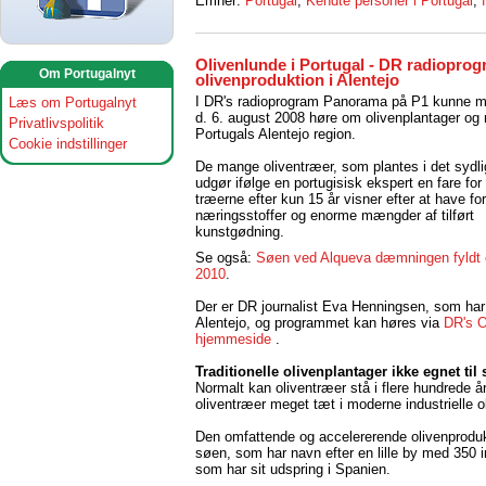
Emner:
Portugal
,
Kendte personer i Portugal
,
Olivenlunde i Portugal - DR radiopro
Om Portugalnyt
olivenproduktion i Alentejo
I DR's radioprogram Panorama på P1 kunne 
Læs om Portugalnyt
d. 6. august 2008 høre om olivenplantager og m
Privatlivspolitik
Portugals Alentejo region.
Cookie indstillinger
De mange oliventræer, som plantes i det sydli
udgør ifølge en portugisisk ekspert en fare for 
træerne efter kun 15 år visner efter at have for
næringsstoffer og enorme mængder af tilført
kunstgødning.
Se også:
Søen ved Alqueva dæmningen fyldt o
2010
.
Der er DR journalist Eva Henningsen, som har
Alentejo, og programmet kan høres via
DR's O
hjemmeside
.
Traditionelle olivenplantager ikke egnet til s
Normalt kan oliventræer stå i flere hundrede å
oliventræer meget tæt i moderne industrielle 
Den omfattende og accelererende olivenprodukt
søen, som har navn efter en lille by med 350 
som har sit udspring i Spanien.