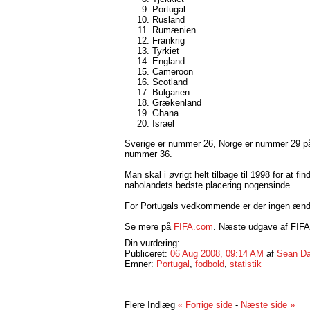
Portugal
Rusland
Rumænien
Frankrig
Tyrkiet
England
Cameroon
Scotland
Bulgarien
Grækenland
Ghana
Israel
Sverige er nummer 26, Norge er nummer 29 på
nummer 36.
Man skal i øvrigt helt tilbage til 1998 for at f
nabolandets bedste placering nogensinde.
For Portugals vedkommende er der ingen ændrin
Se mere på
FIFA.com
. Næste udgave af FIFA
Din vurdering:
Publiceret:
06 Aug 2008, 09:14 AM
af
Sean Da
Emner:
Portugal
,
fodbold
,
statistik
Flere Indlæg
« Forrige side
-
Næste side »