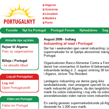
Algarve
Azorerne
Lissabon
Madeira
Porto
Forside
Nyt fra Portugal
Portugal Forum
Nyhedsbrev
Søg
August 2008 - Indlæg
Aktuelle tips og links
Indsamling af mad i Portugal
Rejser til Algarve
Der har i weekenden igen været indsamling i p
Prøv ny søgemaskine
supermarkeder for at hjælpe økonomisk trængte
Portugal.
Billeje i Portugal
Organisationen Banco Alimentar Contra a Fo
-
se aktuelle tilbud
dansk kan oversættes til
banken til bekæmpels
indsamlede lørdag d. 2. august omkring 38 to
i Algarve, skriver The Resident.
Log på Portugalnyt
Lørdagens indsamling var denne gang ikke
Log ind
landsdækkende, men arrangeret specielt for a
Opret Portugal-profil
mælk indsamlet på Algarve, da den langtidsho
mælk fra sidste indsamling i maj ville nå sidst
anvendelsesdato inden næste store indsamlin
Viden om Portugal
En særlig generøs supermarkedskunde på Alg
Fakta om Portugal
donerede for 1.000 euro mælk.