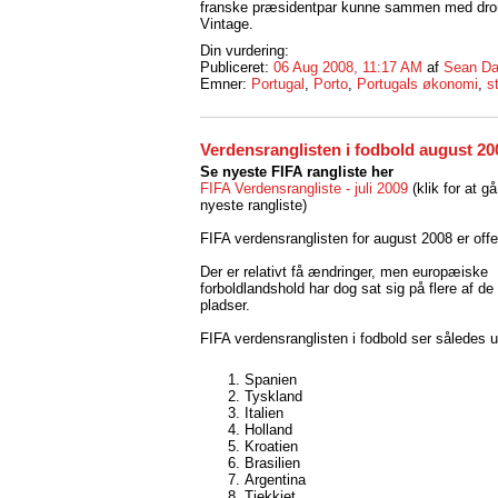
franske præsidentpar kunne sammen med dron
Vintage.
Din vurdering:
Publiceret:
06 Aug 2008, 11:17 AM
af
Sean Da
Emner:
Portugal
,
Porto
,
Portugals økonomi
,
s
Verdensranglisten i fodbold august 20
Se nyeste FIFA rangliste her
FIFA Verdensrangliste - juli 2009
(klik for at gå
nyeste rangliste)
FIFA verdensranglisten for august 2008 er offen
Der er relativt få ændringer, men europæiske
forboldlandshold har dog sat sig på flere af de
pladser.
FIFA verdensranglisten i fodbold ser således u
Spanien
Tyskland
Italien
Holland
Kroatien
Brasilien
Argentina
Tjekkiet