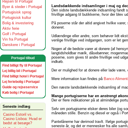
Rejsen til Portugal
Landsdækkende indsamlinger i maj og de
Byer & steder i Portugal
Den sidste landsdækkende indsamling fandt st
Portugisisk sprog
frivillige adgang til butikkerne, hvor der blev 
Portugisisk kultur
Bolig & investering
På poserne står der altid angivet hvilke varer
doneret.
Aktiv ferie
Golf i Portugal
Udlændinge eller andre, som behøver lidt ekstr
Vin fra Portugal
venlige frivillige ved indgangen, som er let g
Danskere i Portugal
Nogen af de bedste varer at donere (af hensyn t
langtidsholdbar mælk, dåsebønner, mogenmadsp
poserne, som gives til andre frivillige ved u
Portugal tilbud
indkøb.
Find billigt fly til Portugal
Der er mulighed for at donere eller lade være
Lej billig bil i Portugal
Find billigt hotel i Portugal
Mere information kan findes på
Banco Aliment
Lej feriebolig i Portugal
Guide og rejseservice
Den næste landsdækkende indsamling af mad i
Køb bolig i Portugal
Mange portugiserne har en anstrengt økon
Der er flere indikationer på at almindelige po
Seneste indlæg
Selv om portugiserne elsker deres biler (og som
måneden stille. Benzin og diesel er også i Por
Casino Estoril vs.
Casino Lisboa: Hvad er
Pantelånerne har derimod travlt. Ifølge portu
bedst at besøge?
seneste år, og det er mennesker fra alle samf