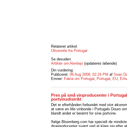
Relateret artikel:
Olivenolie fra Portugal
Se desuden:
Artikler om Alentejo
(opdateres løbende)
Din vurdering:
Publiceret:
06 Aug 2008, 02:24 PM
af
Sean Da
Emner:
Fakta om Portugal
,
Portugal
,
EU
,
Erhv
Pres på små vinproducenter i Portuga
portvinsdistrikt
Det er efterhånden forbundet med stor økonom
at være en lille vinbonde i Portugals Douro o
blandt andet er berømt for sine portvine.
Ifølge Bloomberg.com har specielt de mindste
drueproducenter svært ved at klare sig efter a